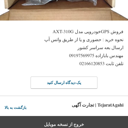
فروش GPSخودرویی مدل AXT-310G
نحوه خرید : حضوری و یا از طریق واتس آپ
ارسال بعه سراسر کشور
مهندس بابازاده 09197569975
تلفن ثابت 02166120853
یک دیدگاه ارسال کنید
TejaratAgahi | تجارت آگهی
بازگشت به بالا
خروج از نسخه موبایل