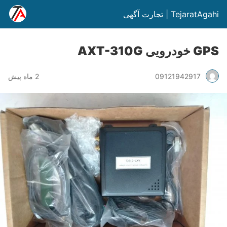
TejaratAgahi | تجارت آگهی
GPS خودرویی AXT-310G
09121942917
2 ماه پیش