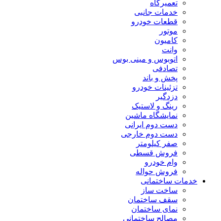
تعمیرگاه
خدمات جانبی
قطعات خودرو
موتور
کامیون
وانت
اتوبوس و مینی بوس
تصادفی
پخش و باند
تزئینات خودرو
دزدگیر
رینگ و لاستیک
نمایشگاه ماشین
دست دوم ایرانی
دست دوم خارجی
صفر کیلومتر
فروش قسطی
وام خودرو
فروش حواله
خدمات ساختمانی
ساخت ساز
سقف ساختمان
نمای ساختمان
مصالح ساختمانی