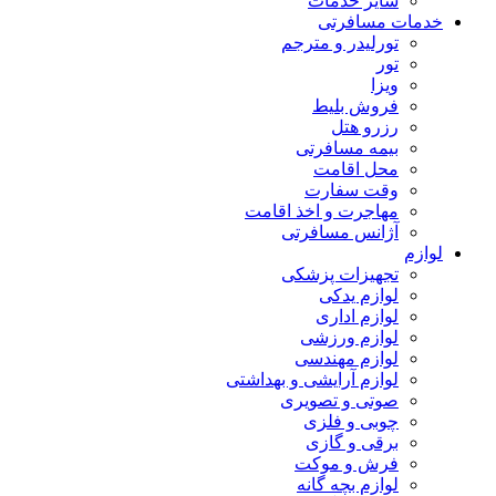
سایر خدمات
خدمات مسافرتی
تورلیدر و مترجم
تور
ویزا
فروش بلیط
رزرو هتل
بیمه مسافرتی
محل اقامت
وقت سفارت
مهاجرت و اخذ اقامت
آژانس مسافرتی
لوازم
تجهیزات پزشکی
لوازم یدکی
لوازم اداری
لوازم ورزشی
لوازم مهندسی
لوازم آرایشی و بهداشتی
صوتی و تصویری
چوبی و فلزی
برقی و گازی
فرش و موکت
لوازم بچه گانه