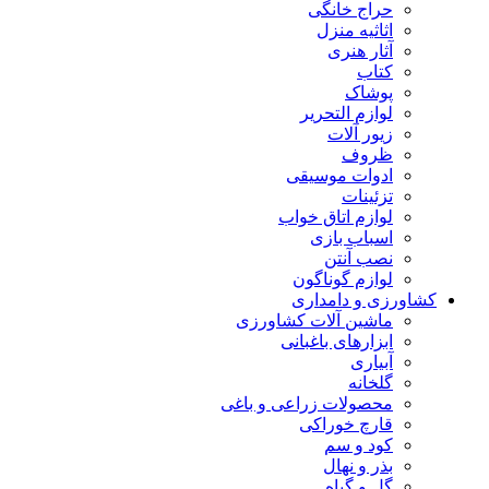
حراج خانگی
اثاثیه منزل
آثار هنری
کتاب
پوشاک
لوازم التحریر
زیور آلات
ظروف
ادوات موسیقی
تزئینات
لوازم اتاق خواب
اسباب بازی
نصب آنتن
لوازم گوناگون
کشاورزی و دامداری
ماشین آلات کشاورزی
ابزارهای باغبانی
آبیاری
گلخانه
محصولات زراعی و باغی
قارچ خوراکی
کود و سم
بذر و نهال
گل و گیاه