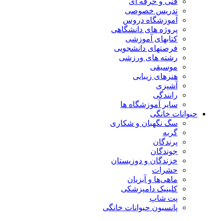
فنی و حرفه ای
تدریس خصوصی
آموزشگاه دروس
پروژه های دانشگاهی
کتابهای آموزشی
فرصتهای دانشجویی
رشته های ورزشی
موسیقی
هنرهای زیبایی
آشپزی
رانندگی
سایر آموزشگاه ها
حیوانات خانگی
سگ نگهبان و شکاری
گربه
پرندگان
جوندگان
خزندگان و دوزیستان
حشرات
ماهی‌ها و آبزیان
کلینیک دامپزشکی
پت شاپ
پانسیون حیوانات خانگی