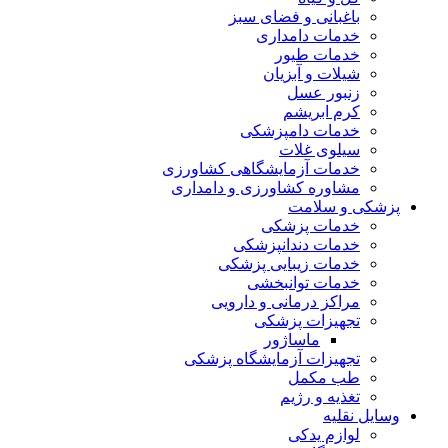
باغبانی و فضای سبز
خدمات دامداری
خدمات طیور
شیلات و آبزیان
زنبور عسل
کرم ابریشم
خدمات دامپزشکی
سیلوی غلات
خدمات آزمایشگاهی کشاورزی
مشاوره کشاورزی و دامداری
پزشکی و سلامت
خدمات پزشکی
خدمات دندانپزشکی
خدمات زیبایی پزشکی
خدمات توانبخشی
مراکز درمانی و دارویی
تجهیزات پزشکی
ماساژور
تجهیزات آزمایشگاه پزشکی
طب مکمل
تغذیه و رژیم
وسایل نقلیه
لوازم یدکی