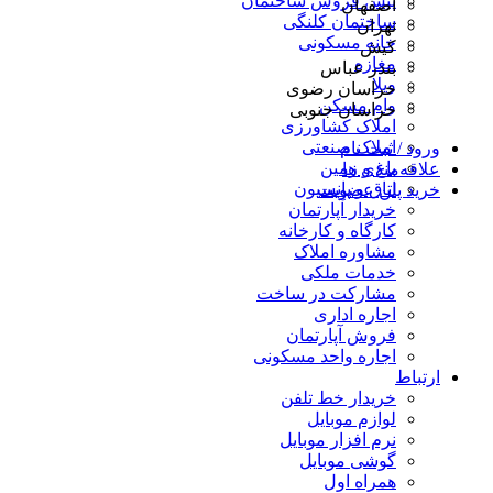
پیش فروش ساختمان
اصفهان
ساختمان کلنگی
تهران
خانه مسکونی
کیش
مغازه
بندر عباس
ویلا
خراسان رضوی
وام مسکن
خراسان جنوبی
املاک کشاورزی
املاک صنعتی
ورود / ثبت نام
باغ و زمین
علاقه‌مندی ها
اتاق و پانسیون
خرید پلن عضویت
خریدار آپارتمان
کارگاه و کارخانه
مشاوره املاک
خدمات ملکی
مشارکت در ساخت
اجاره اداری
فروش آپارتمان
اجاره واحد مسکونی
ارتباط
خریدار خط تلفن
لوازم موبایل
نرم افزار موبایل
گوشی موبایل
همراه اول