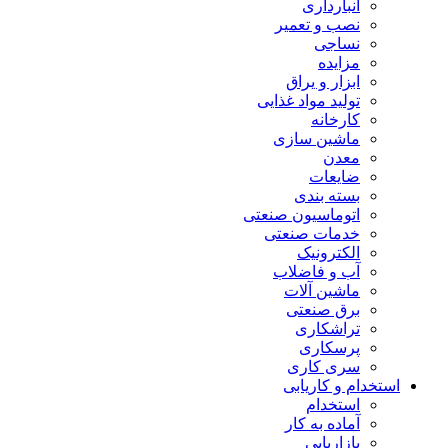
انبارداری
نصب و تعمیر
نساجی
مزایده
ابزار و یراق
تولید مواد غذایی
کارخانه
ماشین سازی
معدن
ضایعات
بسته بندی
اتوماسیون صنعتی
خدمات صنعتی
الکترونیک
آب و فاضلاب
ماشین آلات
برق صنعتی
تراشکاری
پرسکاری
سری کاری
استخدام و کاریابی
استخدام
آماده به کار
بازاریابی