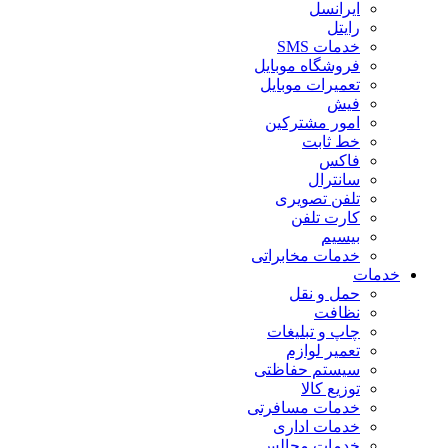
ایرانسل
رایتل
خدمات SMS
فروشگاه موبایل
تعمیرات موبایل
فیش
امور مشترکین
خط ثابت
فاکس
سانترال
تلفن تصویری
کارت تلفن
بیسیم
خدمات مخابراتی
خدمات
حمل و نقل
نظافت
چاپ و تبلیغات
تعمیر لوازم
سیستم حفاظتی
توزیع کالا
خدمات مسافرتی
خدمات اداری
خدمات مجالس