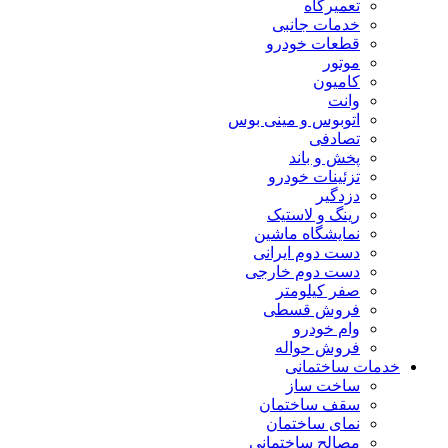
تعمیرگاه
خدمات جانبی
قطعات خودرو
موتور
کامیون
وانت
اتوبوس و مینی بوس
تصادفی
پخش و باند
تزئینات خودرو
دزدگیر
رینگ و لاستیک
نمایشگاه ماشین
دست دوم ایرانی
دست دوم خارجی
صفر کیلومتر
فروش قسطی
وام خودرو
فروش حواله
خدمات ساختمانی
ساخت ساز
سقف ساختمان
نمای ساختمان
مصالح ساختمانی