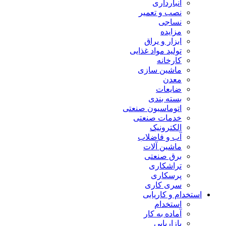
انبارداری
نصب و تعمیر
نساجی
مزایده
ابزار و یراق
تولید مواد غذایی
کارخانه
ماشین سازی
معدن
ضایعات
بسته بندی
اتوماسیون صنعتی
خدمات صنعتی
الکترونیک
آب و فاضلاب
ماشین آلات
برق صنعتی
تراشکاری
پرسکاری
سری کاری
استخدام و کاریابی
استخدام
آماده به کار
بازاریابی