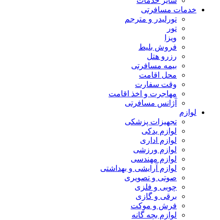
سایر خدمات
خدمات مسافرتی
تورلیدر و مترجم
تور
ویزا
فروش بلیط
رزرو هتل
بیمه مسافرتی
محل اقامت
وقت سفارت
مهاجرت و اخذ اقامت
آژانس مسافرتی
لوازم
تجهیزات پزشکی
لوازم یدکی
لوازم اداری
لوازم ورزشی
لوازم مهندسی
لوازم آرایشی و بهداشتی
صوتی و تصویری
چوبی و فلزی
برقی و گازی
فرش و موکت
لوازم بچه گانه