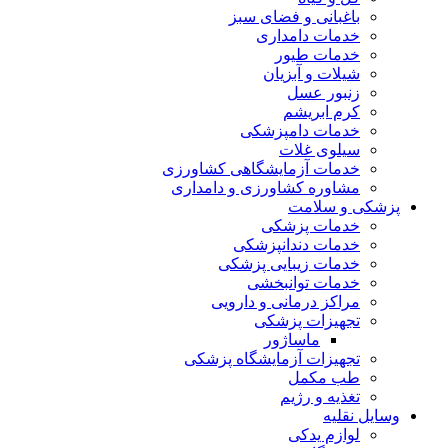
باغبانی و فضای سبز
خدمات دامداری
خدمات طیور
شیلات و آبزیان
زنبور عسل
کرم ابریشم
خدمات دامپزشکی
سیلوی غلات
خدمات آزمایشگاهی کشاورزی
مشاوره کشاورزی و دامداری
پزشکی و سلامت
خدمات پزشکی
خدمات دندانپزشکی
خدمات زیبایی پزشکی
خدمات توانبخشی
مراکز درمانی و دارویی
تجهیزات پزشکی
ماساژور
تجهیزات آزمایشگاه پزشکی
طب مکمل
تغذیه و رژیم
وسایل نقلیه
لوازم یدکی