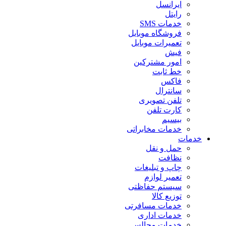
ایرانسل
رایتل
خدمات SMS
فروشگاه موبایل
تعمیرات موبایل
فیش
امور مشترکین
خط ثابت
فاکس
سانترال
تلفن تصویری
کارت تلفن
بیسیم
خدمات مخابراتی
خدمات
حمل و نقل
نظافت
چاپ و تبلیغات
تعمیر لوازم
سیستم حفاظتی
توزیع کالا
خدمات مسافرتی
خدمات اداری
خدمات مجالس