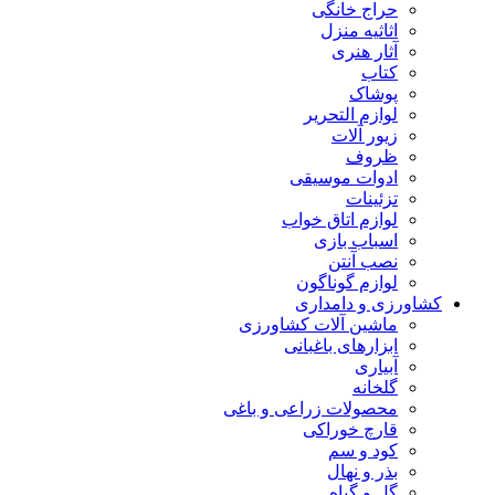
حراج خانگی
اثاثیه منزل
آثار هنری
کتاب
پوشاک
لوازم التحریر
زیور آلات
ظروف
ادوات موسیقی
تزئینات
لوازم اتاق خواب
اسباب بازی
نصب آنتن
لوازم گوناگون
کشاورزی و دامداری
ماشین آلات کشاورزی
ابزارهای باغبانی
آبیاری
گلخانه
محصولات زراعی و باغی
قارچ خوراکی
کود و سم
بذر و نهال
گل و گیاه