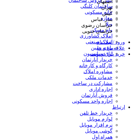
پیش فروش ساختمان
اصفهان
ساختمان کلنگی
تهران
خانه مسکونی
کیش
مغازه
بندر عباس
ویلا
خراسان رضوی
وام مسکن
خراسان جنوبی
املاک کشاورزی
املاک صنعتی
ورود / ثبت نام
باغ و زمین
علاقه‌مندی ها
اتاق و پانسیون
خرید پلن عضویت
خریدار آپارتمان
کارگاه و کارخانه
مشاوره املاک
خدمات ملکی
مشارکت در ساخت
اجاره اداری
فروش آپارتمان
اجاره واحد مسکونی
ارتباط
خریدار خط تلفن
لوازم موبایل
نرم افزار موبایل
گوشی موبایل
همراه اول