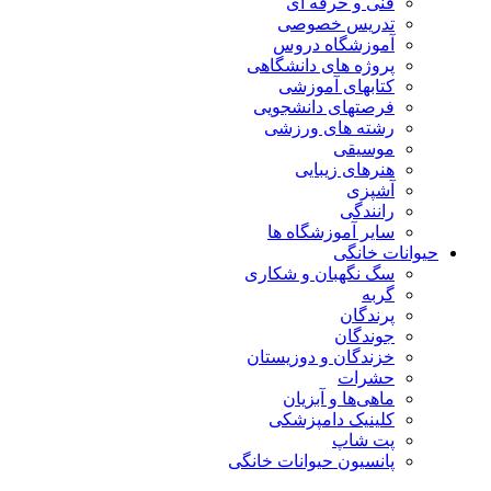
فنی و حرفه ای
تدریس خصوصی
آموزشگاه دروس
پروژه های دانشگاهی
کتابهای آموزشی
فرصتهای دانشجویی
رشته های ورزشی
موسیقی
هنرهای زیبایی
آشپزی
رانندگی
سایر آموزشگاه ها
حیوانات خانگی
سگ نگهبان و شکاری
گربه
پرندگان
جوندگان
خزندگان و دوزیستان
حشرات
ماهی‌ها و آبزیان
کلینیک دامپزشکی
پت شاپ
پانسیون حیوانات خانگی