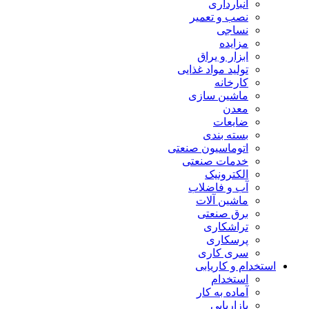
انبارداری
نصب و تعمیر
نساجی
مزایده
ابزار و یراق
تولید مواد غذایی
کارخانه
ماشین سازی
معدن
ضایعات
بسته بندی
اتوماسیون صنعتی
خدمات صنعتی
الکترونیک
آب و فاضلاب
ماشین آلات
برق صنعتی
تراشکاری
پرسکاری
سری کاری
استخدام و کاریابی
استخدام
آماده به کار
بازاریابی