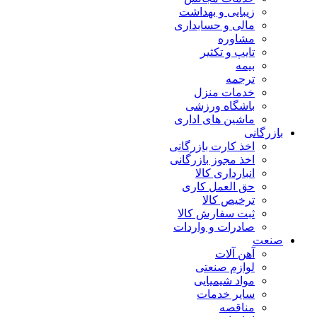
زیبایی و بهداشت
مالی و حسابداری
مشاوره
تایپ و تکثیر
بیمه
ترجمه
خدمات منزل
باشگاه ورزشی
ماشین های اداری
بازرگانی
اخذ کارت بازرگانی
اخذ مجوز بازرگانی
انبارداری کالا
حق العمل کاری
ترخیص کالا
ثبت سفارش کالا
صادرات و واردات
صنعت
آهن آلات
لوازم صنعتی
مواد شیمیایی
سایر خدمات
مناقصه