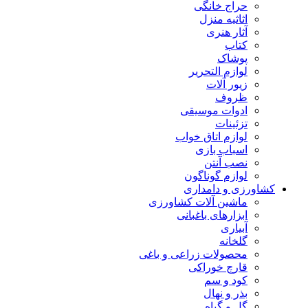
حراج خانگی
اثاثیه منزل
آثار هنری
کتاب
پوشاک
لوازم التحریر
زیور آلات
ظروف
ادوات موسیقی
تزئینات
لوازم اتاق خواب
اسباب بازی
نصب آنتن
لوازم گوناگون
کشاورزی و دامداری
ماشین آلات کشاورزی
ابزارهای باغبانی
آبیاری
گلخانه
محصولات زراعی و باغی
قارچ خوراکی
کود و سم
بذر و نهال
گل و گیاه