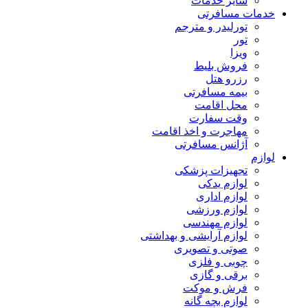
سایر خدمات
خدمات مسافرتی
تورلیدر و مترجم
تور
ویزا
فروش بلیط
رزرو هتل
بیمه مسافرتی
محل اقامت
وقت سفارت
مهاجرت و اخذ اقامت
آژانس مسافرتی
لوازم
تجهیزات پزشکی
لوازم یدکی
لوازم اداری
لوازم ورزشی
لوازم مهندسی
لوازم آرایشی و بهداشتی
صوتی و تصویری
چوبی و فلزی
برقی و گازی
فرش و موکت
لوازم بچه گانه