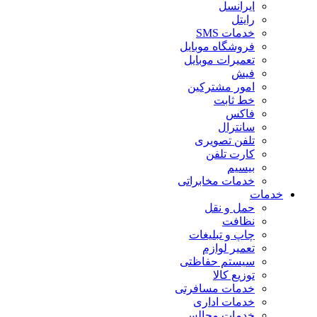
ایرانسل
رایتل
خدمات SMS
فروشگاه موبایل
تعمیرات موبایل
فیش
امور مشترکین
خط ثابت
فاکس
سانترال
تلفن تصویری
کارت تلفن
بیسیم
خدمات مخابراتی
خدمات
حمل و نقل
نظافت
چاپ و تبلیغات
تعمیر لوازم
سیستم حفاظتی
توزیع کالا
خدمات مسافرتی
خدمات اداری
خدمات مجالس