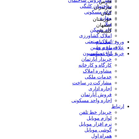
پیش فروش ساختمان
فارس
ساختمان کلنگی
مازندران
خانه مسکونی
گیلان
مغازه
خوزستان
ویلا
اصفهان
وام مسکن
گلستان
املاک کشاورزی
املاک صنعتی
ورود / ثبت نام
باغ و زمین
علاقه‌مندی ها
اتاق و پانسیون
خرید پلن عضویت
خریدار آپارتمان
کارگاه و کارخانه
مشاوره املاک
خدمات ملکی
مشارکت در ساخت
اجاره اداری
فروش آپارتمان
اجاره واحد مسکونی
ارتباط
خریدار خط تلفن
لوازم موبایل
نرم افزار موبایل
گوشی موبایل
همراه اول