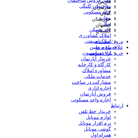
پیش فروش ساختمان
فارس
ساختمان کلنگی
مازندران
خانه مسکونی
گیلان
مغازه
خوزستان
ویلا
اصفهان
وام مسکن
گلستان
املاک کشاورزی
املاک صنعتی
ورود / ثبت نام
باغ و زمین
علاقه‌مندی ها
اتاق و پانسیون
خرید پلن عضویت
خریدار آپارتمان
کارگاه و کارخانه
مشاوره املاک
خدمات ملکی
مشارکت در ساخت
اجاره اداری
فروش آپارتمان
اجاره واحد مسکونی
ارتباط
خریدار خط تلفن
لوازم موبایل
نرم افزار موبایل
گوشی موبایل
همراه اول