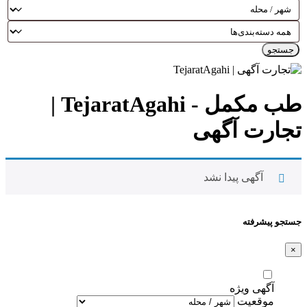
جستجو
طب مکمل - TejaratAgahi |
تجارت آگهی
آگهی پیدا نشد
جستجو پیشرفته
×
آگهی ویژه
موقعیت