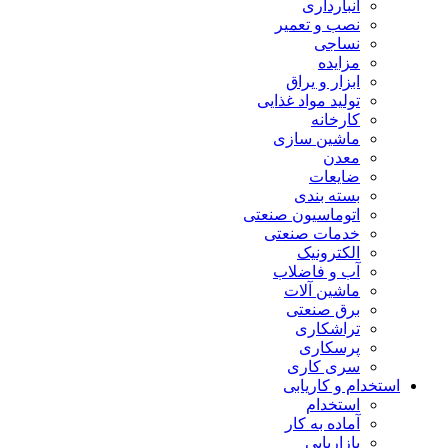
انبارداری
نصب و تعمیر
نساجی
مزایده
ابزار و یراق
تولید مواد غذایی
کارخانه
ماشین سازی
معدن
ضایعات
بسته بندی
اتوماسیون صنعتی
خدمات صنعتی
الکترونیک
آب و فاضلاب
ماشین آلات
برق صنعتی
تراشکاری
پرسکاری
سری کاری
استخدام و کاریابی
استخدام
آماده به کار
بازاریابی