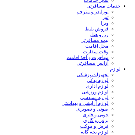
سایر خدمات
خدمات مسافرتی
تورلیدر و مترجم
تور
ویزا
فروش بلیط
رزرو هتل
بیمه مسافرتی
محل اقامت
وقت سفارت
مهاجرت و اخذ اقامت
آژانس مسافرتی
لوازم
تجهیزات پزشکی
لوازم یدکی
لوازم اداری
لوازم ورزشی
لوازم مهندسی
لوازم آرایشی و بهداشتی
صوتی و تصویری
چوبی و فلزی
برقی و گازی
فرش و موکت
لوازم بچه گانه