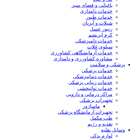
باغبانی و فضای سبز
خدمات دامداری
خدمات طیور
شیلات و آبزیان
زنبور عسل
کرم ابریشم
خدمات دامپزشکی
سیلوی غلات
خدمات آزمایشگاهی کشاورزی
مشاوره کشاورزی و دامداری
پزشکی و سلامت
خدمات پزشکی
خدمات دندانپزشکی
خدمات زیبایی پزشکی
خدمات توانبخشی
مراکز درمانی و دارویی
تجهیزات پزشکی
ماساژور
تجهیزات آزمایشگاه پزشکی
طب مکمل
تغذیه و رژیم
وسایل نقلیه
لوازم یدکی