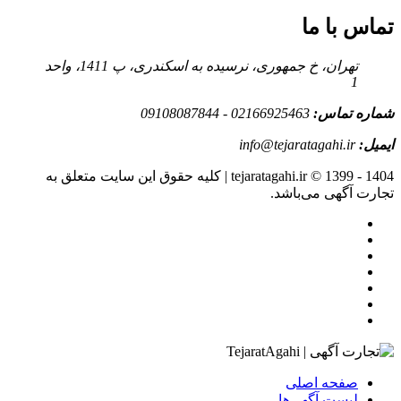
تماس با ما
تهران، خ جمهوری، نرسیده به اسکندری، پ 1411، واحد
1
شماره تماس:
02166925463 - 09108087844
ایمیل:
info@tejaratagahi.ir
tejaratagahi.ir © 1399 - 1404 | کلیه حقوق این سایت متعلق به
تجارت آگهی می‌باشد.
صفحه اصلی
لیست آگهی‌ها