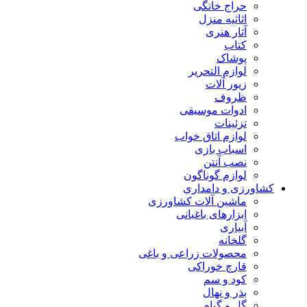
حراج خانگی
اثاثیه منزل
آثار هنری
کتاب
پوشاک
لوازم التحریر
زیور آلات
ظروف
ادوات موسیقی
تزئینات
لوازم اتاق خواب
اسباب بازی
نصب آنتن
لوازم گوناگون
کشاورزی و دامداری
ماشین آلات کشاورزی
ابزارهای باغبانی
آبیاری
گلخانه
محصولات زراعی و باغی
قارچ خوراکی
کود و سم
بذر و نهال
گل و گیاه