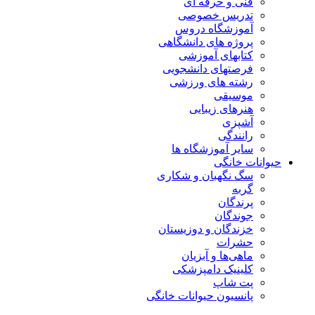
فنی و حرفه ای
تدریس خصوصی
آموزشگاه دروس
پروژه های دانشگاهی
کتابهای آموزشی
فرصتهای دانشجویی
رشته های ورزشی
موسیقی
هنرهای زیبایی
آشپزی
رانندگی
سایر آموزشگاه ها
حیوانات خانگی
سگ نگهبان و شکاری
گربه
پرندگان
جوندگان
خزندگان و دوزیستان
حشرات
ماهی‌ها و آبزیان
کلینیک دامپزشکی
پت شاپ
پانسیون حیوانات خانگی