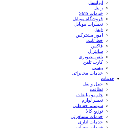
ایرانسل
رایتل
خدمات SMS
فروشگاه موبایل
تعمیرات موبایل
فیش
امور مشترکین
خط ثابت
فاکس
سانترال
تلفن تصویری
کارت تلفن
بیسیم
خدمات مخابراتی
خدمات
حمل و نقل
نظافت
چاپ و تبلیغات
تعمیر لوازم
سیستم حفاظتی
توزیع کالا
خدمات مسافرتی
خدمات اداری
خدمات مجالس