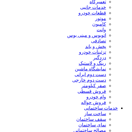
تعمیرگاه
خدمات جانبی
قطعات خودرو
موتور
کامیون
وانت
اتوبوس و مینی بوس
تصادفی
پخش و باند
تزئینات خودرو
دزدگیر
رینگ و لاستیک
نمایشگاه ماشین
دست دوم ایرانی
دست دوم خارجی
صفر کیلومتر
فروش قسطی
وام خودرو
فروش حواله
خدمات ساختمانی
ساخت ساز
سقف ساختمان
نمای ساختمان
مصالح ساختمانی