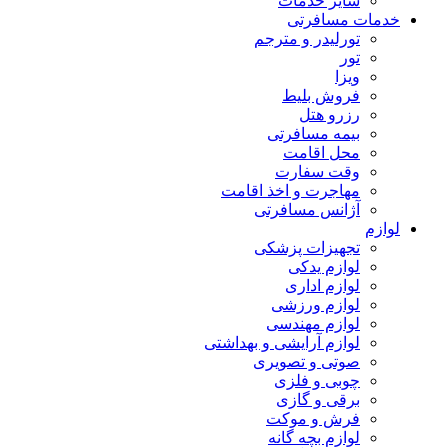
سایر خدمات
خدمات مسافرتی
تورلیدر و مترجم
تور
ویزا
فروش بلیط
رزرو هتل
بیمه مسافرتی
محل اقامت
وقت سفارت
مهاجرت و اخذ اقامت
آژانس مسافرتی
لوازم
تجهیزات پزشکی
لوازم یدکی
لوازم اداری
لوازم ورزشی
لوازم مهندسی
لوازم آرایشی و بهداشتی
صوتی و تصویری
چوبی و فلزی
برقی و گازی
فرش و موکت
لوازم بچه گانه