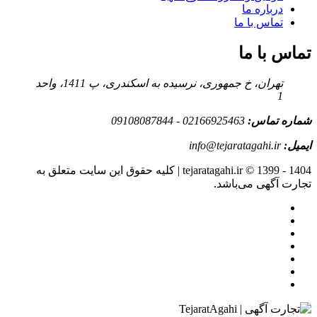
درباره ما
تماس با ما
تماس با ما
تهران، خ جمهوری، نرسیده به اسکندری، پ 1411، واحد
1
شماره تماس:
02166925463 - 09108087844
ایمیل:
info@tejaratagahi.ir
tejaratagahi.ir © 1399 - 1404 | کلیه حقوق این سایت متعلق به
تجارت آگهی می‌باشد.