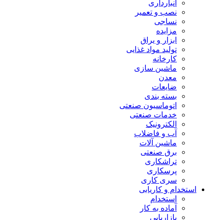
انبارداری
نصب و تعمیر
نساجی
مزایده
ابزار و یراق
تولید مواد غذایی
کارخانه
ماشین سازی
معدن
ضایعات
بسته بندی
اتوماسیون صنعتی
خدمات صنعتی
الکترونیک
آب و فاضلاب
ماشین آلات
برق صنعتی
تراشکاری
پرسکاری
سری کاری
استخدام و کاریابی
استخدام
آماده به کار
بازاریابی