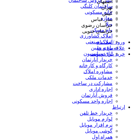
پیش فروش ساختمان
اصفهان
ساختمان کلنگی
تهران
خانه مسکونی
کیش
مغازه
بندر عباس
ویلا
خراسان رضوی
وام مسکن
خراسان جنوبی
املاک کشاورزی
املاک صنعتی
ورود / ثبت نام
باغ و زمین
علاقه‌مندی ها
اتاق و پانسیون
خرید پلن عضویت
خریدار آپارتمان
کارگاه و کارخانه
مشاوره املاک
خدمات ملکی
مشارکت در ساخت
اجاره اداری
فروش آپارتمان
اجاره واحد مسکونی
ارتباط
خریدار خط تلفن
لوازم موبایل
نرم افزار موبایل
گوشی موبایل
همراه اول