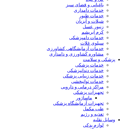
باغبانی و فضای سبز
خدمات دامداری
خدمات طیور
شیلات و آبزیان
زنبور عسل
کرم ابریشم
خدمات دامپزشکی
سیلوی غلات
خدمات آزمایشگاهی کشاورزی
مشاوره کشاورزی و دامداری
پزشکی و سلامت
خدمات پزشکی
خدمات دندانپزشکی
خدمات زیبایی پزشکی
خدمات توانبخشی
مراکز درمانی و دارویی
تجهیزات پزشکی
ماساژور
تجهیزات آزمایشگاه پزشکی
طب مکمل
تغذیه و رژیم
وسایل نقلیه
لوازم یدکی