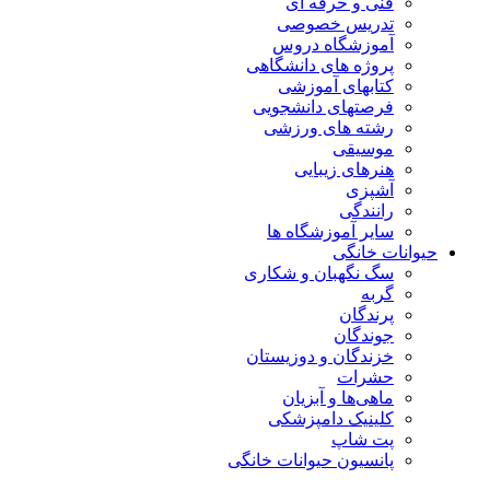
فنی و حرفه ای
تدریس خصوصی
آموزشگاه دروس
پروژه های دانشگاهی
کتابهای آموزشی
فرصتهای دانشجویی
رشته های ورزشی
موسیقی
هنرهای زیبایی
آشپزی
رانندگی
سایر آموزشگاه ها
حیوانات خانگی
سگ نگهبان و شکاری
گربه
پرندگان
جوندگان
خزندگان و دوزیستان
حشرات
ماهی‌ها و آبزیان
کلینیک دامپزشکی
پت شاپ
پانسیون حیوانات خانگی