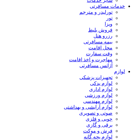
سایر خدمات
خدمات مسافرتی
تورلیدر و مترجم
تور
ویزا
فروش بلیط
رزرو هتل
بیمه مسافرتی
محل اقامت
وقت سفارت
مهاجرت و اخذ اقامت
آژانس مسافرتی
لوازم
تجهیزات پزشکی
لوازم یدکی
لوازم اداری
لوازم ورزشی
لوازم مهندسی
لوازم آرایشی و بهداشتی
صوتی و تصویری
چوبی و فلزی
برقی و گازی
فرش و موکت
لوازم بچه گانه