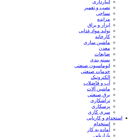
انبارداری
نصب و تعمیر
نساجی
مزایده
ابزار و یراق
تولید مواد غذایی
کارخانه
ماشین سازی
معدن
ضایعات
بسته بندی
اتوماسیون صنعتی
خدمات صنعتی
الکترونیک
آب و فاضلاب
ماشین آلات
برق صنعتی
تراشکاری
پرسکاری
سری کاری
استخدام و کاریابی
استخدام
آماده به کار
بازاریابی