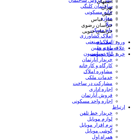
پیش فروش ساختمان
اصفهان
ساختمان کلنگی
تهران
خانه مسکونی
کیش
مغازه
بندر عباس
ویلا
خراسان رضوی
وام مسکن
خراسان جنوبی
املاک کشاورزی
املاک صنعتی
ورود / ثبت نام
باغ و زمین
علاقه‌مندی ها
اتاق و پانسیون
خرید پلن عضویت
خریدار آپارتمان
کارگاه و کارخانه
مشاوره املاک
خدمات ملکی
مشارکت در ساخت
اجاره اداری
فروش آپارتمان
اجاره واحد مسکونی
ارتباط
خریدار خط تلفن
لوازم موبایل
نرم افزار موبایل
گوشی موبایل
همراه اول