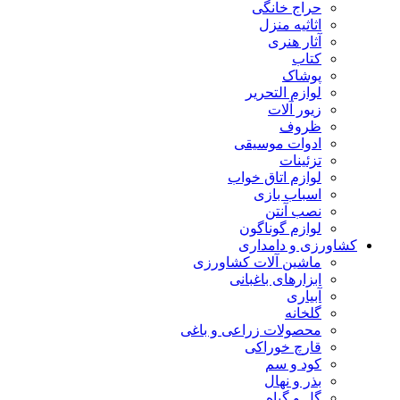
حراج خانگی
اثاثیه منزل
آثار هنری
کتاب
پوشاک
لوازم التحریر
زیور آلات
ظروف
ادوات موسیقی
تزئینات
لوازم اتاق خواب
اسباب بازی
نصب آنتن
لوازم گوناگون
کشاورزی و دامداری
ماشین آلات کشاورزی
ابزارهای باغبانی
آبیاری
گلخانه
محصولات زراعی و باغی
قارچ خوراکی
کود و سم
بذر و نهال
گل و گیاه