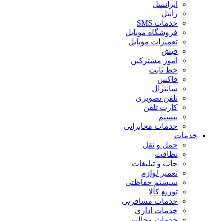
ایرانسل
رایتل
خدمات SMS
فروشگاه موبایل
تعمیرات موبایل
فیش
امور مشترکین
خط ثابت
فاکس
سانترال
تلفن تصویری
کارت تلفن
بیسیم
خدمات مخابراتی
خدمات
حمل و نقل
نظافت
چاپ و تبلیغات
تعمیر لوازم
سیستم حفاظتی
توزیع کالا
خدمات مسافرتی
خدمات اداری
خدمات مجالس