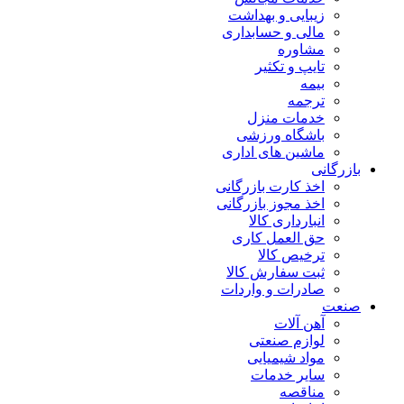
زیبایی و بهداشت
مالی و حسابداری
مشاوره
تایپ و تکثیر
بیمه
ترجمه
خدمات منزل
باشگاه ورزشی
ماشین های اداری
بازرگانی
اخذ کارت بازرگانی
اخذ مجوز بازرگانی
انبارداری کالا
حق العمل کاری
ترخیص کالا
ثبت سفارش کالا
صادرات و واردات
صنعت
آهن آلات
لوازم صنعتی
مواد شیمیایی
سایر خدمات
مناقصه