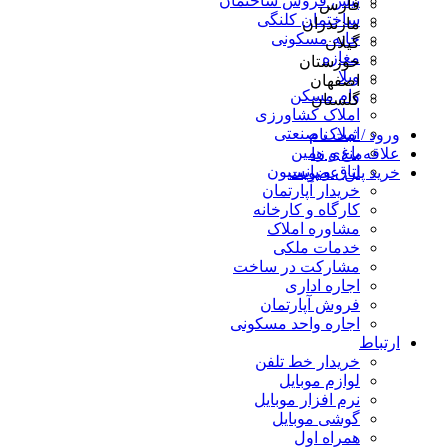
پیش فروش ساختمان
فارس
ساختمان کلنگی
مازندران
خانه مسکونی
گیلان
مغازه
خوزستان
ویلا
اصفهان
وام مسکن
گلستان
املاک کشاورزی
املاک صنعتی
ورود / ثبت نام
باغ و زمین
علاقه‌مندی ها
اتاق و پانسیون
خرید پلن عضویت
خریدار آپارتمان
کارگاه و کارخانه
مشاوره املاک
خدمات ملکی
مشارکت در ساخت
اجاره اداری
فروش آپارتمان
اجاره واحد مسکونی
ارتباط
خریدار خط تلفن
لوازم موبایل
نرم افزار موبایل
گوشی موبایل
همراه اول