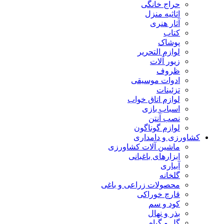
حراج خانگی
اثاثیه منزل
آثار هنری
کتاب
پوشاک
لوازم التحریر
زیور آلات
ظروف
ادوات موسیقی
تزئینات
لوازم اتاق خواب
اسباب بازی
نصب آنتن
لوازم گوناگون
کشاورزی و دامداری
ماشین آلات کشاورزی
ابزارهای باغبانی
آبیاری
گلخانه
محصولات زراعی و باغی
قارچ خوراکی
کود و سم
بذر و نهال
گل و گیاه