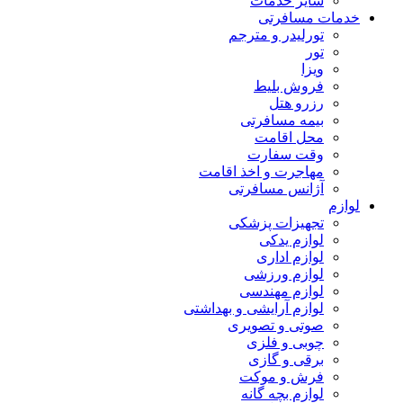
سایر خدمات
خدمات مسافرتی
تورلیدر و مترجم
تور
ویزا
فروش بلیط
رزرو هتل
بیمه مسافرتی
محل اقامت
وقت سفارت
مهاجرت و اخذ اقامت
آژانس مسافرتی
لوازم
تجهیزات پزشکی
لوازم یدکی
لوازم اداری
لوازم ورزشی
لوازم مهندسی
لوازم آرایشی و بهداشتی
صوتی و تصویری
چوبی و فلزی
برقی و گازی
فرش و موکت
لوازم بچه گانه