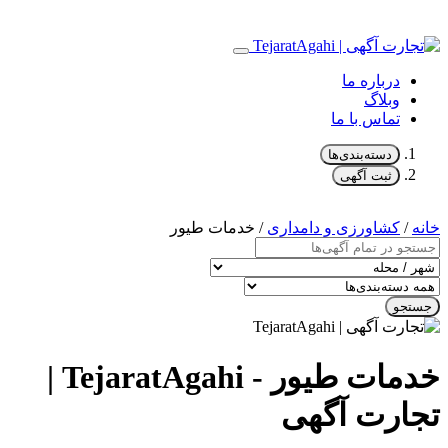
درباره ما
وبلاگ
تماس با ما
دسته‌بندی‌ها
ثبت آگهی
خانه
/
کشاورزی و دامداری
/ خدمات طیور
جستجو
خدمات طیور - TejaratAgahi |
تجارت آگهی