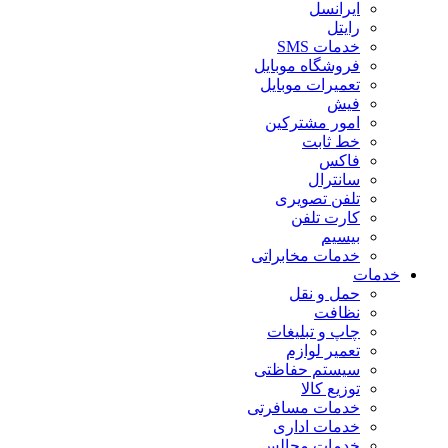
ایرانسل
رایتل
خدمات SMS
فروشگاه موبایل
تعمیرات موبایل
فیش
امور مشترکین
خط ثابت
فاکس
سانترال
تلفن تصویری
کارت تلفن
بیسیم
خدمات مخابراتی
خدمات
حمل و نقل
نظافت
چاپ و تبلیغات
تعمیر لوازم
سیستم حفاظتی
توزیع کالا
خدمات مسافرتی
خدمات اداری
خدمات مجالس