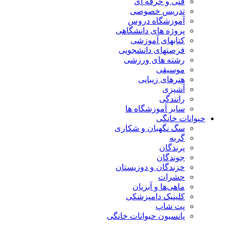
فنی و حرفه ای
تدریس خصوصی
آموزشگاه دروس
پروژه های دانشگاهی
کتابهای آموزشی
فرصتهای دانشجویی
رشته های ورزشی
موسیقی
هنرهای زیبایی
آشپزی
رانندگی
سایر آموزشگاه ها
حیوانات خانگی
سگ نگهبان و شکاری
گربه
پرندگان
جوندگان
خزندگان و دوزیستان
حشرات
ماهی‌ها و آبزیان
کلینیک دامپزشکی
پت شاپ
پانسیون حیوانات خانگی