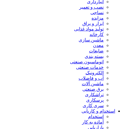
انبارداری
نصب و تعمیر
نساجی
مزایده
ابزار و یراق
تولید مواد غذایی
کارخانه
ماشین سازی
معدن
ضایعات
بسته بندی
اتوماسیون صنعتی
خدمات صنعتی
الکترونیک
آب و فاضلاب
ماشین آلات
برق صنعتی
تراشکاری
پرسکاری
سری کاری
استخدام و کاریابی
استخدام
آماده به کار
بازاریابی