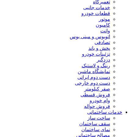
تعمیرگاه
خدمات جانبی
قطعات خودرو
موتور
کامیون
وانت
اتوبوس و مینی بوس
تصادفی
پخش و باند
تزئینات خودرو
دزدگیر
رینگ و لاستیک
نمایشگاه ماشین
دست دوم ایرانی
دست دوم خارجی
صفر کیلومتر
فروش قسطی
وام خودرو
فروش حواله
خدمات ساختمانی
ساخت ساز
سقف ساختمان
نمای ساختمان
مصالح ساختمانی