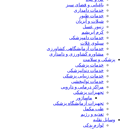
باغبانی و فضای سبز
خدمات دامداری
خدمات طیور
شیلات و آبزیان
زنبور عسل
کرم ابریشم
خدمات دامپزشکی
سیلوی غلات
خدمات آزمایشگاهی کشاورزی
مشاوره کشاورزی و دامداری
پزشکی و سلامت
خدمات پزشکی
خدمات دندانپزشکی
خدمات زیبایی پزشکی
خدمات توانبخشی
مراکز درمانی و دارویی
تجهیزات پزشکی
ماساژور
تجهیزات آزمایشگاه پزشکی
طب مکمل
تغذیه و رژیم
وسایل نقلیه
لوازم یدکی