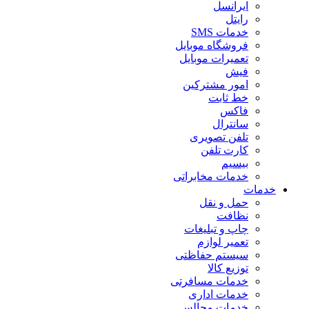
ایرانسل
رایتل
خدمات SMS
فروشگاه موبایل
تعمیرات موبایل
فیش
امور مشترکین
خط ثابت
فاکس
سانترال
تلفن تصویری
کارت تلفن
بیسیم
خدمات مخابراتی
خدمات
حمل و نقل
نظافت
چاپ و تبلیغات
تعمیر لوازم
سیستم حفاظتی
توزیع کالا
خدمات مسافرتی
خدمات اداری
خدمات مجالس