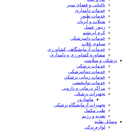
باغبانی و فضای سبز
خدمات دامداری
خدمات طیور
شیلات و آبزیان
زنبور عسل
کرم ابریشم
خدمات دامپزشکی
سیلوی غلات
خدمات آزمایشگاهی کشاورزی
مشاوره کشاورزی و دامداری
پزشکی و سلامت
خدمات پزشکی
خدمات دندانپزشکی
خدمات زیبایی پزشکی
خدمات توانبخشی
مراکز درمانی و دارویی
تجهیزات پزشکی
ماساژور
تجهیزات آزمایشگاه پزشکی
طب مکمل
تغذیه و رژیم
وسایل نقلیه
لوازم یدکی