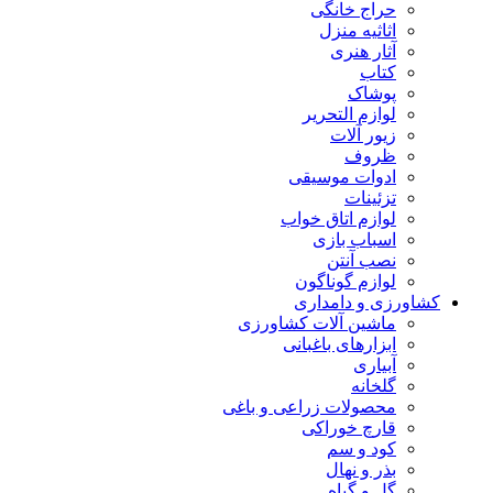
حراج خانگی
اثاثیه منزل
آثار هنری
کتاب
پوشاک
لوازم التحریر
زیور آلات
ظروف
ادوات موسیقی
تزئینات
لوازم اتاق خواب
اسباب بازی
نصب آنتن
لوازم گوناگون
کشاورزی و دامداری
ماشین آلات کشاورزی
ابزارهای باغبانی
آبیاری
گلخانه
محصولات زراعی و باغی
قارچ خوراکی
کود و سم
بذر و نهال
گل و گیاه