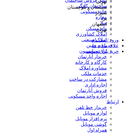
پیش فروش ساختمان
تهران
ساختمان کلنگی
سیستان و بلوچستان
خانه مسکونی
شیراز
مغازه
یزد
ویلا
اصفهان
وام مسکن
تهران
املاک کشاورزی
املاک صنعتی
ورود / ثبت نام
باغ و زمین
علاقه‌مندی ها
اتاق و پانسیون
خرید پلن عضویت
خریدار آپارتمان
کارگاه و کارخانه
مشاوره املاک
خدمات ملکی
مشارکت در ساخت
اجاره اداری
فروش آپارتمان
اجاره واحد مسکونی
ارتباط
خریدار خط تلفن
لوازم موبایل
نرم افزار موبایل
گوشی موبایل
همراه اول