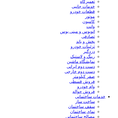
تعمیرگاه
خدمات جانبی
قطعات خودرو
موتور
کامیون
وانت
اتوبوس و مینی بوس
تصادفی
پخش و باند
تزئینات خودرو
دزدگیر
رینگ و لاستیک
نمایشگاه ماشین
دست دوم ایرانی
دست دوم خارجی
صفر کیلومتر
فروش قسطی
وام خودرو
فروش حواله
خدمات ساختمانی
ساخت ساز
سقف ساختمان
نمای ساختمان
مصالح ساختمانی