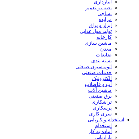
انبارداری
نصب و تعمیر
نساجی
مزایده
ابزار و یراق
تولید مواد غذایی
کارخانه
ماشین سازی
معدن
ضایعات
بسته بندی
اتوماسیون صنعتی
خدمات صنعتی
الکترونیک
آب و فاضلاب
ماشین آلات
برق صنعتی
تراشکاری
پرسکاری
سری کاری
استخدام و کاریابی
استخدام
آماده به کار
بازاریابی