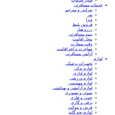
سایر خدمات
خدمات مسافرتی
تورلیدر و مترجم
تور
ویزا
فروش بلیط
رزرو هتل
بیمه مسافرتی
محل اقامت
وقت سفارت
مهاجرت و اخذ اقامت
آژانس مسافرتی
لوازم
تجهیزات پزشکی
لوازم یدکی
لوازم اداری
لوازم ورزشی
لوازم مهندسی
لوازم آرایشی و بهداشتی
صوتی و تصویری
چوبی و فلزی
برقی و گازی
فرش و موکت
لوازم بچه گانه