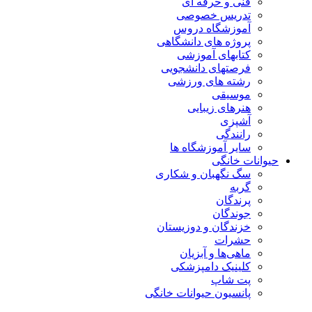
فنی و حرفه ای
تدریس خصوصی
آموزشگاه دروس
پروژه های دانشگاهی
کتابهای آموزشی
فرصتهای دانشجویی
رشته های ورزشی
موسیقی
هنرهای زیبایی
آشپزی
رانندگی
سایر آموزشگاه ها
حیوانات خانگی
سگ نگهبان و شکاری
گربه
پرندگان
جوندگان
خزندگان و دوزیستان
حشرات
ماهی‌ها و آبزیان
کلینیک دامپزشکی
پت شاپ
پانسیون حیوانات خانگی