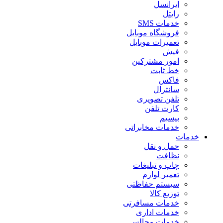
ایرانسل
رایتل
خدمات SMS
فروشگاه موبایل
تعمیرات موبایل
فیش
امور مشترکین
خط ثابت
فاکس
سانترال
تلفن تصویری
کارت تلفن
بیسیم
خدمات مخابراتی
خدمات
حمل و نقل
نظافت
چاپ و تبلیغات
تعمیر لوازم
سیستم حفاظتی
توزیع کالا
خدمات مسافرتی
خدمات اداری
خدمات مجالس