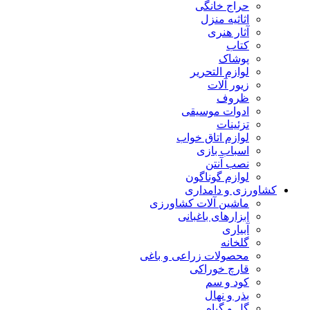
حراج خانگی
اثاثیه منزل
آثار هنری
کتاب
پوشاک
لوازم التحریر
زیور آلات
ظروف
ادوات موسیقی
تزئینات
لوازم اتاق خواب
اسباب بازی
نصب آنتن
لوازم گوناگون
کشاورزی و دامداری
ماشین آلات کشاورزی
ابزارهای باغبانی
آبیاری
گلخانه
محصولات زراعی و باغی
قارچ خوراکی
کود و سم
بذر و نهال
گل و گیاه