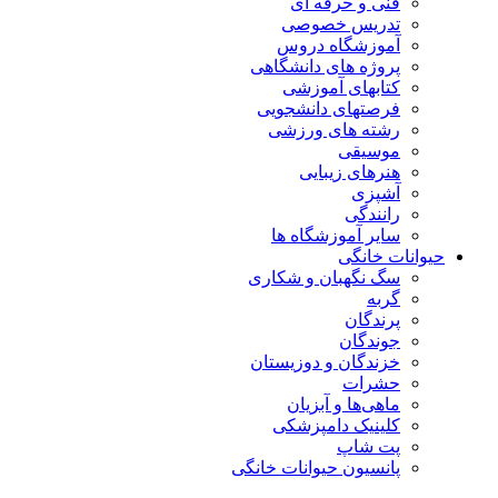
فنی و حرفه ای
تدریس خصوصی
آموزشگاه دروس
پروژه های دانشگاهی
کتابهای آموزشی
فرصتهای دانشجویی
رشته های ورزشی
موسیقی
هنرهای زیبایی
آشپزی
رانندگی
سایر آموزشگاه ها
حیوانات خانگی
سگ نگهبان و شکاری
گربه
پرندگان
جوندگان
خزندگان و دوزیستان
حشرات
ماهی‌ها و آبزیان
کلینیک دامپزشکی
پت شاپ
پانسیون حیوانات خانگی