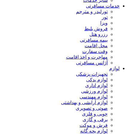
سایر خدمات
خدمات مسافرتی
تورلیدر و مترجم
تور
ویزا
فروش بلیط
رزرو هتل
بیمه مسافرتی
محل اقامت
وقت سفارت
مهاجرت و اخذ اقامت
آژانس مسافرتی
لوازم
تجهیزات پزشکی
لوازم یدکی
لوازم اداری
لوازم ورزشی
لوازم مهندسی
لوازم آرایشی و بهداشتی
صوتی و تصویری
چوبی و فلزی
برقی و گازی
فرش و موکت
لوازم بچه گانه