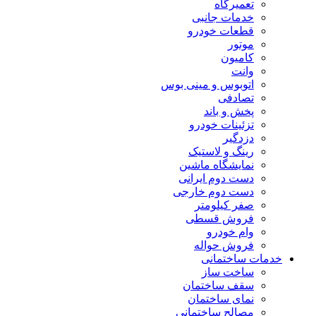
تعمیرگاه
خدمات جانبی
قطعات خودرو
موتور
کامیون
وانت
اتوبوس و مینی بوس
تصادفی
پخش و باند
تزئینات خودرو
دزدگیر
رینگ و لاستیک
نمایشگاه ماشین
دست دوم ایرانی
دست دوم خارجی
صفر کیلومتر
فروش قسطی
وام خودرو
فروش حواله
خدمات ساختمانی
ساخت ساز
سقف ساختمان
نمای ساختمان
مصالح ساختمانی