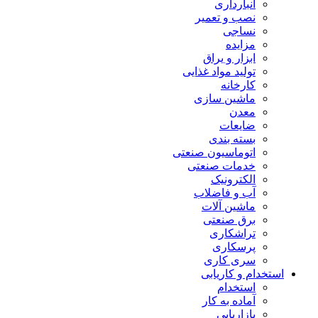
انبارداری
نصب و تعمیر
نساجی
مزایده
ابزار و یراق
تولید مواد غذایی
کارخانه
ماشین سازی
معدن
ضایعات
بسته بندی
اتوماسیون صنعتی
خدمات صنعتی
الکترونیک
آب و فاضلاب
ماشین آلات
برق صنعتی
تراشکاری
پرسکاری
سری کاری
استخدام و کاریابی
استخدام
آماده به کار
بازاریابی