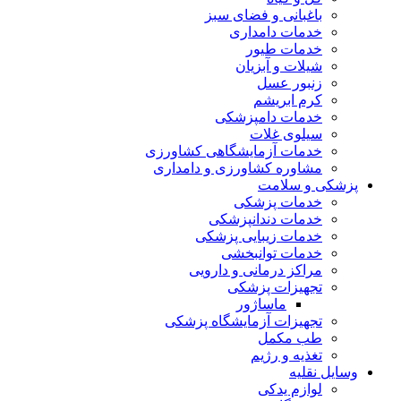
باغبانی و فضای سبز
خدمات دامداری
خدمات طیور
شیلات و آبزیان
زنبور عسل
کرم ابریشم
خدمات دامپزشکی
سیلوی غلات
خدمات آزمایشگاهی کشاورزی
مشاوره کشاورزی و دامداری
پزشکی و سلامت
خدمات پزشکی
خدمات دندانپزشکی
خدمات زیبایی پزشکی
خدمات توانبخشی
مراکز درمانی و دارویی
تجهیزات پزشکی
ماساژور
تجهیزات آزمایشگاه پزشکی
طب مکمل
تغذیه و رژیم
وسایل نقلیه
لوازم یدکی