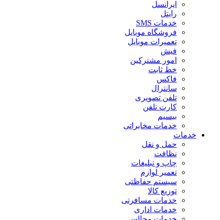
ایرانسل
رایتل
خدمات SMS
فروشگاه موبایل
تعمیرات موبایل
فیش
امور مشترکین
خط ثابت
فاکس
سانترال
تلفن تصویری
کارت تلفن
بیسیم
خدمات مخابراتی
خدمات
حمل و نقل
نظافت
چاپ و تبلیغات
تعمیر لوازم
سیستم حفاظتی
توزیع کالا
خدمات مسافرتی
خدمات اداری
خدمات مجالس