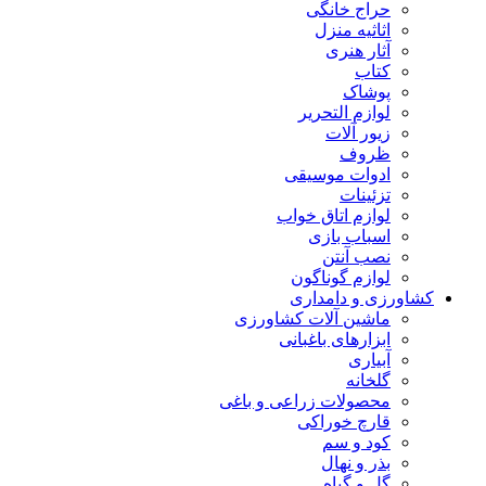
حراج خانگی
اثاثیه منزل
آثار هنری
کتاب
پوشاک
لوازم التحریر
زیور آلات
ظروف
ادوات موسیقی
تزئینات
لوازم اتاق خواب
اسباب بازی
نصب آنتن
لوازم گوناگون
کشاورزی و دامداری
ماشین آلات کشاورزی
ابزارهای باغبانی
آبیاری
گلخانه
محصولات زراعی و باغی
قارچ خوراکی
کود و سم
بذر و نهال
گل و گیاه