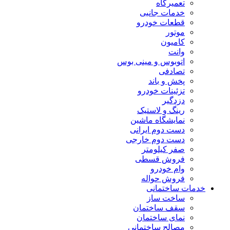
تعمیرگاه
خدمات جانبی
قطعات خودرو
موتور
کامیون
وانت
اتوبوس و مینی بوس
تصادفی
پخش و باند
تزئینات خودرو
دزدگیر
رینگ و لاستیک
نمایشگاه ماشین
دست دوم ایرانی
دست دوم خارجی
صفر کیلومتر
فروش قسطی
وام خودرو
فروش حواله
خدمات ساختمانی
ساخت ساز
سقف ساختمان
نمای ساختمان
مصالح ساختمانی