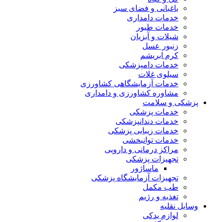
باغبانی و فضای سبز
خدمات دامداری
خدمات طیور
شیلات و آبزیان
زنبور عسل
کرم ابریشم
خدمات دامپزشکی
سیلوی غلات
خدمات آزمایشگاهی کشاورزی
مشاوره کشاورزی و دامداری
پزشکی و سلامت
خدمات پزشکی
خدمات دندانپزشکی
خدمات زیبایی پزشکی
خدمات توانبخشی
مراکز درمانی و دارویی
تجهیزات پزشکی
ماساژور
تجهیزات آزمایشگاه پزشکی
طب مکمل
تغذیه و رژیم
وسایل نقلیه
لوازم یدکی