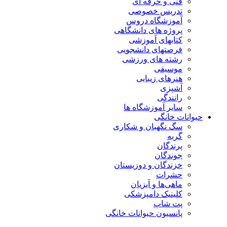
فنی و حرفه ای
تدریس خصوصی
آموزشگاه دروس
پروژه های دانشگاهی
کتابهای آموزشی
فرصتهای دانشجویی
رشته های ورزشی
موسیقی
هنرهای زیبایی
آشپزی
رانندگی
سایر آموزشگاه ها
حیوانات خانگی
سگ نگهبان و شکاری
گربه
پرندگان
جوندگان
خزندگان و دوزیستان
حشرات
ماهی‌ها و آبزیان
کلینیک دامپزشکی
پت شاپ
پانسیون حیوانات خانگی