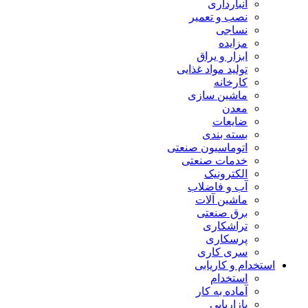
انبارداری
نصب و تعمیر
نساجی
مزایده
ابزار و یراق
تولید مواد غذایی
کارخانه
ماشین سازی
معدن
ضایعات
بسته بندی
اتوماسیون صنعتی
خدمات صنعتی
الکترونیک
آب و فاضلاب
ماشین آلات
برق صنعتی
تراشکاری
پرسکاری
سری کاری
استخدام و کاریابی
استخدام
آماده به کار
بازاریابی