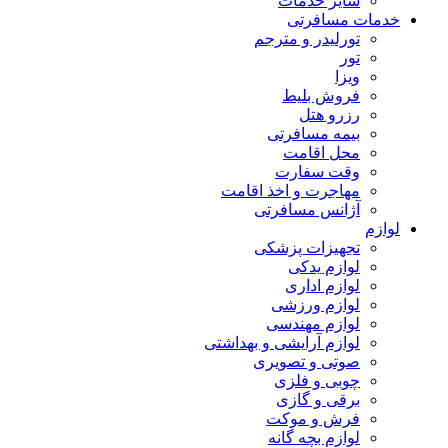
سایر خدمات
خدمات مسافرتی
تورلیدر و مترجم
تور
ویزا
فروش بلیط
رزرو هتل
بیمه مسافرتی
محل اقامت
وقت سفارت
مهاجرت و اخذ اقامت
آژانس مسافرتی
لوازم
تجهیزات پزشکی
لوازم یدکی
لوازم اداری
لوازم ورزشی
لوازم مهندسی
لوازم آرایشی و بهداشتی
صوتی و تصویری
چوبی و فلزی
برقی و گازی
فرش و موکت
لوازم بچه گانه