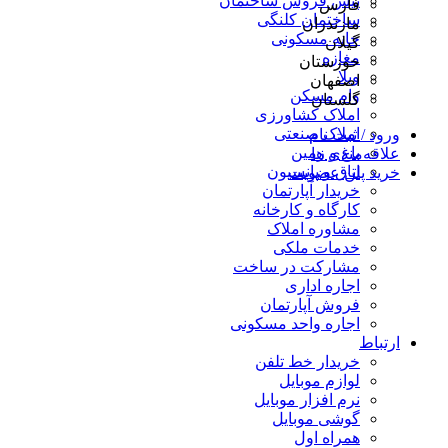
پیش فروش ساختمان
فارس
ساختمان کلنگی
مازندران
خانه مسکونی
گیلان
مغازه
خوزستان
ویلا
اصفهان
وام مسکن
گلستان
املاک کشاورزی
املاک صنعتی
ورود / ثبت نام
باغ و زمین
علاقه‌مندی ها
اتاق و پانسیون
خرید پلن عضویت
خریدار آپارتمان
کارگاه و کارخانه
مشاوره املاک
خدمات ملکی
مشارکت در ساخت
اجاره اداری
فروش آپارتمان
اجاره واحد مسکونی
ارتباط
خریدار خط تلفن
لوازم موبایل
نرم افزار موبایل
گوشی موبایل
همراه اول