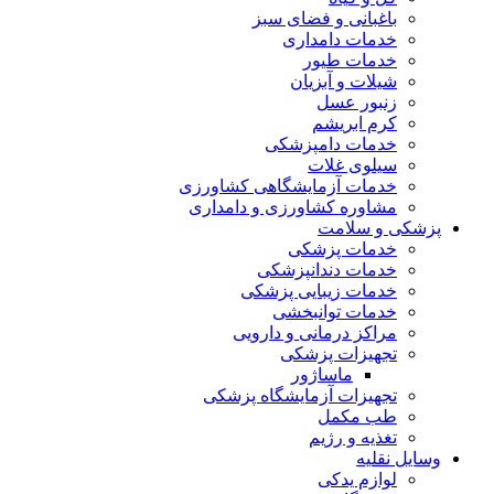
باغبانی و فضای سبز
خدمات دامداری
خدمات طیور
شیلات و آبزیان
زنبور عسل
کرم ابریشم
خدمات دامپزشکی
سیلوی غلات
خدمات آزمایشگاهی کشاورزی
مشاوره کشاورزی و دامداری
پزشکی و سلامت
خدمات پزشکی
خدمات دندانپزشکی
خدمات زیبایی پزشکی
خدمات توانبخشی
مراکز درمانی و دارویی
تجهیزات پزشکی
ماساژور
تجهیزات آزمایشگاه پزشکی
طب مکمل
تغذیه و رژیم
وسایل نقلیه
لوازم یدکی