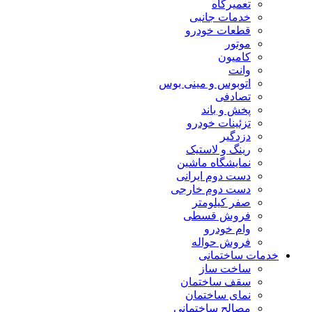
تعمیرگاه
خدمات جانبی
قطعات خودرو
موتور
کامیون
وانت
اتوبوس و مینی بوس
تصادفی
پخش و باند
تزئینات خودرو
دزدگیر
رینگ و لاستیک
نمایشگاه ماشین
دست دوم ایرانی
دست دوم خارجی
صفر کیلومتر
فروش قسطی
وام خودرو
فروش حواله
خدمات ساختمانی
ساخت ساز
سقف ساختمان
نمای ساختمان
مصالح ساختمانی