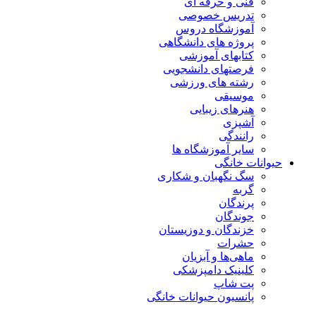
فنی و حرفه ای
تدریس خصوصی
آموزشگاه دروس
پروژه های دانشگاهی
کتابهای آموزشی
فرصتهای دانشجویی
رشته های ورزشی
موسیقی
هنرهای زیبایی
آشپزی
رانندگی
سایر آموزشگاه ها
حیوانات خانگی
سگ نگهبان و شکاری
گربه
پرندگان
جوندگان
خزندگان و دوزیستان
حشرات
ماهی‌ها و آبزیان
کلینیک دامپزشکی
پت شاپ
پانسیون حیوانات خانگی