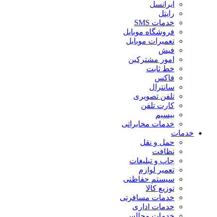
ایرانسل
رایتل
خدمات SMS
فروشگاه موبایل
تعمیرات موبایل
فیش
امور مشترکین
خط ثابت
فاکس
سانترال
تلفن تصویری
کارت تلفن
بیسیم
خدمات مخابراتی
خدمات
حمل و نقل
نظافت
چاپ و تبلیغات
تعمیر لوازم
سیستم حفاظتی
توزیع کالا
خدمات مسافرتی
خدمات اداری
خدمات مجالس