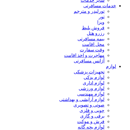
سایر خدمات
خدمات مسافرتی
تورلیدر و مترجم
تور
ویزا
فروش بلیط
رزرو هتل
بیمه مسافرتی
محل اقامت
وقت سفارت
مهاجرت و اخذ اقامت
آژانس مسافرتی
لوازم
تجهیزات پزشکی
لوازم یدکی
لوازم اداری
لوازم ورزشی
لوازم مهندسی
لوازم آرایشی و بهداشتی
صوتی و تصویری
چوبی و فلزی
برقی و گازی
فرش و موکت
لوازم بچه گانه