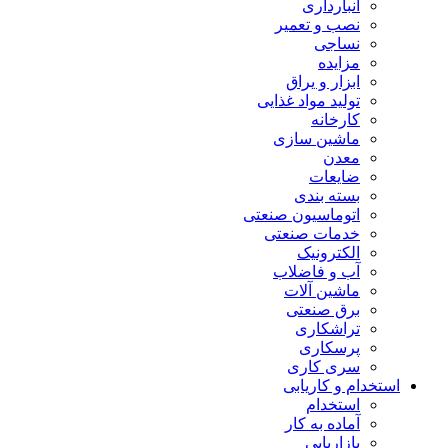
انبارداری
نصب و تعمیر
نساجی
مزایده
ابزار و یراق
تولید مواد غذایی
کارخانه
ماشین سازی
معدن
ضایعات
بسته بندی
اتوماسیون صنعتی
خدمات صنعتی
الکترونیک
آب و فاضلاب
ماشین آلات
برق صنعتی
تراشکاری
پرسکاری
سری کاری
استخدام و کاریابی
استخدام
آماده به کار
بازاریابی