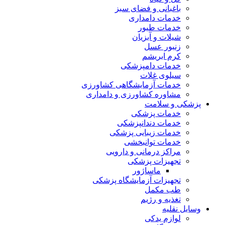
باغبانی و فضای سبز
خدمات دامداری
خدمات طیور
شیلات و آبزیان
زنبور عسل
کرم ابریشم
خدمات دامپزشکی
سیلوی غلات
خدمات آزمایشگاهی کشاورزی
مشاوره کشاورزی و دامداری
پزشکی و سلامت
خدمات پزشکی
خدمات دندانپزشکی
خدمات زیبایی پزشکی
خدمات توانبخشی
مراکز درمانی و دارویی
تجهیزات پزشکی
ماساژور
تجهیزات آزمایشگاه پزشکی
طب مکمل
تغذیه و رژیم
وسایل نقلیه
لوازم یدکی