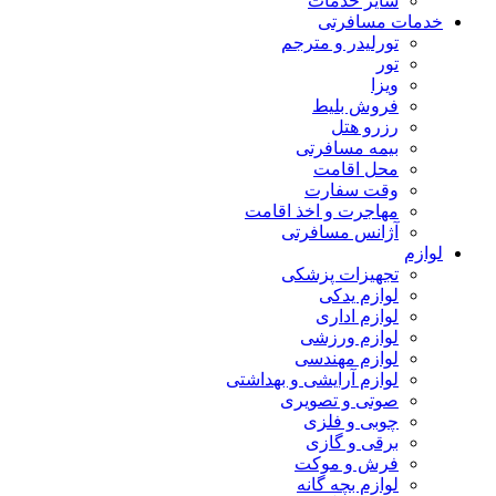
سایر خدمات
خدمات مسافرتی
تورلیدر و مترجم
تور
ویزا
فروش بلیط
رزرو هتل
بیمه مسافرتی
محل اقامت
وقت سفارت
مهاجرت و اخذ اقامت
آژانس مسافرتی
لوازم
تجهیزات پزشکی
لوازم یدکی
لوازم اداری
لوازم ورزشی
لوازم مهندسی
لوازم آرایشی و بهداشتی
صوتی و تصویری
چوبی و فلزی
برقی و گازی
فرش و موکت
لوازم بچه گانه