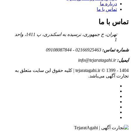
درباره ما
تماس با ما
تماس با ما
تهران، خ جمهوری، نرسیده به اسکندری، پ 1411، واحد
1
شماره تماس:
02166925463 - 09108087844
ایمیل:
info@tejaratagahi.ir
tejaratagahi.ir © 1399 - 1404 | کلیه حقوق این سایت متعلق به
تجارت آگهی می‌باشد.