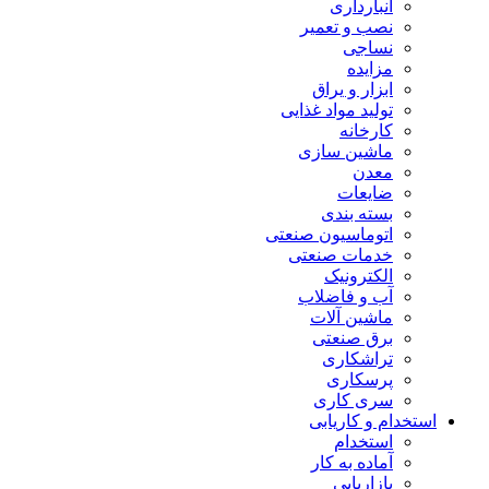
انبارداری
نصب و تعمیر
نساجی
مزایده
ابزار و یراق
تولید مواد غذایی
کارخانه
ماشین سازی
معدن
ضایعات
بسته بندی
اتوماسیون صنعتی
خدمات صنعتی
الکترونیک
آب و فاضلاب
ماشین آلات
برق صنعتی
تراشکاری
پرسکاری
سری کاری
استخدام و کاریابی
استخدام
آماده به کار
بازاریابی