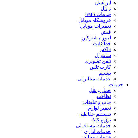
ایرانسل
رایتل
خدمات SMS
فروشگاه موبایل
تعمیرات موبایل
فیش
امور مشترکین
خط ثابت
فاکس
سانترال
تلفن تصویری
کارت تلفن
بیسیم
خدمات مخابراتی
خدمات
حمل و نقل
نظافت
چاپ و تبلیغات
تعمیر لوازم
سیستم حفاظتی
توزیع کالا
خدمات مسافرتی
خدمات اداری
خدمات مجالس