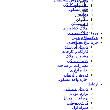
پیش فروش ساختمان
فارس
ساختمان کلنگی
مازندران
خانه مسکونی
گیلان
مغازه
خوزستان
ویلا
اصفهان
وام مسکن
گلستان
املاک کشاورزی
املاک صنعتی
ورود / ثبت نام
باغ و زمین
علاقه‌مندی ها
اتاق و پانسیون
خرید پلن عضویت
خریدار آپارتمان
کارگاه و کارخانه
مشاوره املاک
خدمات ملکی
مشارکت در ساخت
اجاره اداری
فروش آپارتمان
اجاره واحد مسکونی
ارتباط
خریدار خط تلفن
لوازم موبایل
نرم افزار موبایل
گوشی موبایل
همراه اول