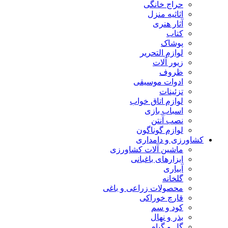
حراج خانگی
اثاثیه منزل
آثار هنری
کتاب
پوشاک
لوازم التحریر
زیور آلات
ظروف
ادوات موسیقی
تزئینات
لوازم اتاق خواب
اسباب بازی
نصب آنتن
لوازم گوناگون
کشاورزی و دامداری
ماشین آلات کشاورزی
ابزارهای باغبانی
آبیاری
گلخانه
محصولات زراعی و باغی
قارچ خوراکی
کود و سم
بذر و نهال
گل و گیاه