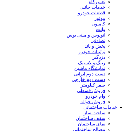
تعمیرگاه
خدمات جانبی
قطعات خودرو
موتور
کامیون
وانت
اتوبوس و مینی بوس
تصادفی
پخش و باند
تزئینات خودرو
دزدگیر
رینگ و لاستیک
نمایشگاه ماشین
دست دوم ایرانی
دست دوم خارجی
صفر کیلومتر
فروش قسطی
وام خودرو
فروش حواله
خدمات ساختمانی
ساخت ساز
سقف ساختمان
نمای ساختمان
مصالح ساختمانی