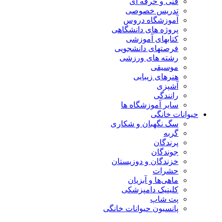
فنی و حرفه ای
تدریس خصوصی
آموزشگاه دروس
پروژه های دانشگاهی
کتابهای آموزشی
فرصتهای دانشجویی
رشته های ورزشی
موسیقی
هنرهای زیبایی
آشپزی
رانندگی
سایر آموزشگاه ها
حیوانات خانگی
سگ نگهبان و شکاری
گربه
پرندگان
جوندگان
خزندگان و دوزیستان
حشرات
ماهی‌ها و آبزیان
کلینیک دامپزشکی
پت شاپ
پانسیون حیوانات خانگی