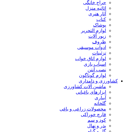
حراج خانگی
اثاثیه منزل
آثار هنری
کتاب
پوشاک
لوازم التحریر
زیور آلات
ظروف
ادوات موسیقی
تزئینات
لوازم اتاق خواب
اسباب بازی
نصب آنتن
لوازم گوناگون
کشاورزی و دامداری
ماشین آلات کشاورزی
ابزارهای باغبانی
آبیاری
گلخانه
محصولات زراعی و باغی
قارچ خوراکی
کود و سم
بذر و نهال
گل و گیاه