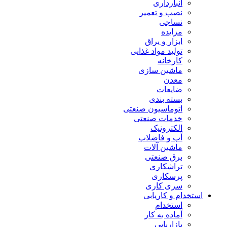
انبارداری
نصب و تعمیر
نساجی
مزایده
ابزار و یراق
تولید مواد غذایی
کارخانه
ماشین سازی
معدن
ضایعات
بسته بندی
اتوماسیون صنعتی
خدمات صنعتی
الکترونیک
آب و فاضلاب
ماشین آلات
برق صنعتی
تراشکاری
پرسکاری
سری کاری
استخدام و کاریابی
استخدام
آماده به کار
بازاریابی