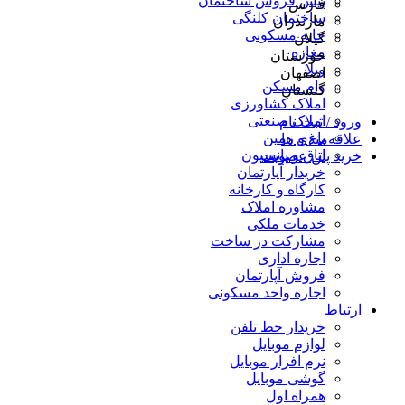
پیش فروش ساختمان
فارس
ساختمان کلنگی
مازندران
خانه مسکونی
گیلان
مغازه
خوزستان
ویلا
اصفهان
وام مسکن
گلستان
املاک کشاورزی
املاک صنعتی
ورود / ثبت نام
باغ و زمین
علاقه‌مندی ها
اتاق و پانسیون
خرید پلن عضویت
خریدار آپارتمان
کارگاه و کارخانه
مشاوره املاک
خدمات ملکی
مشارکت در ساخت
اجاره اداری
فروش آپارتمان
اجاره واحد مسکونی
ارتباط
خریدار خط تلفن
لوازم موبایل
نرم افزار موبایل
گوشی موبایل
همراه اول