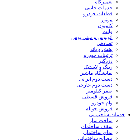
تعمیرگاه
خدمات جانبی
قطعات خودرو
موتور
کامیون
وانت
اتوبوس و مینی بوس
تصادفی
پخش و باند
تزئینات خودرو
دزدگیر
رینگ و لاستیک
نمایشگاه ماشین
دست دوم ایرانی
دست دوم خارجی
صفر کیلومتر
فروش قسطی
وام خودرو
فروش حواله
خدمات ساختمانی
ساخت ساز
سقف ساختمان
نمای ساختمان
مصالح ساختمانی