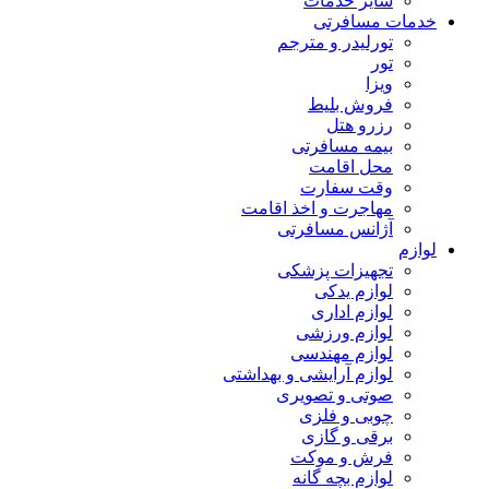
سایر خدمات
خدمات مسافرتی
تورلیدر و مترجم
تور
ویزا
فروش بلیط
رزرو هتل
بیمه مسافرتی
محل اقامت
وقت سفارت
مهاجرت و اخذ اقامت
آژانس مسافرتی
لوازم
تجهیزات پزشکی
لوازم یدکی
لوازم اداری
لوازم ورزشی
لوازم مهندسی
لوازم آرایشی و بهداشتی
صوتی و تصویری
چوبی و فلزی
برقی و گازی
فرش و موکت
لوازم بچه گانه