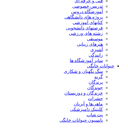
فنی و حرفه ای
تدریس خصوصی
آموزشگاه دروس
پروژه های دانشگاهی
کتابهای آموزشی
فرصتهای دانشجویی
رشته های ورزشی
موسیقی
هنرهای زیبایی
آشپزی
رانندگی
سایر آموزشگاه ها
حیوانات خانگی
سگ نگهبان و شکاری
گربه
پرندگان
جوندگان
خزندگان و دوزیستان
حشرات
ماهی‌ها و آبزیان
کلینیک دامپزشکی
پت شاپ
پانسیون حیوانات خانگی