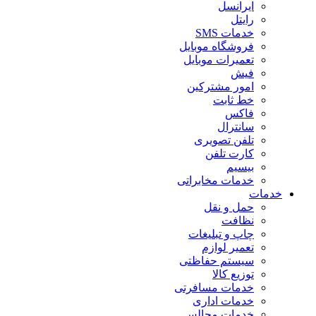
ایرانسل
رایتل
خدمات SMS
فروشگاه موبایل
تعمیرات موبایل
فیش
امور مشترکین
خط ثابت
فاکس
سانترال
تلفن تصویری
کارت تلفن
بیسیم
خدمات مخابراتی
خدمات
حمل و نقل
نظافت
چاپ و تبلیغات
تعمیر لوازم
سیستم حفاظتی
توزیع کالا
خدمات مسافرتی
خدمات اداری
خدمات مجالس