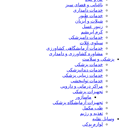
باغبانی و فضای سبز
خدمات دامداری
خدمات طیور
شیلات و آبزیان
زنبور عسل
کرم ابریشم
خدمات دامپزشکی
سیلوی غلات
خدمات آزمایشگاهی کشاورزی
مشاوره کشاورزی و دامداری
پزشکی و سلامت
خدمات پزشکی
خدمات دندانپزشکی
خدمات زیبایی پزشکی
خدمات توانبخشی
مراکز درمانی و دارویی
تجهیزات پزشکی
ماساژور
تجهیزات آزمایشگاه پزشکی
طب مکمل
تغذیه و رژیم
وسایل نقلیه
لوازم یدکی