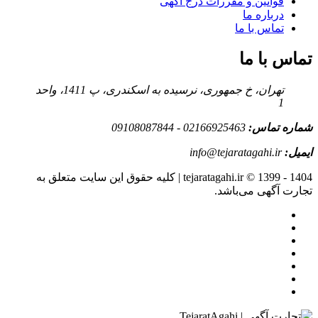
قوانین و مقررات درج آگهی
درباره ما
تماس با ما
تماس با ما
تهران، خ جمهوری، نرسیده به اسکندری، پ 1411، واحد
1
شماره تماس:
02166925463 - 09108087844
ایمیل:
info@tejaratagahi.ir
tejaratagahi.ir © 1399 - 1404 | کلیه حقوق این سایت متعلق به
تجارت آگهی می‌باشد.