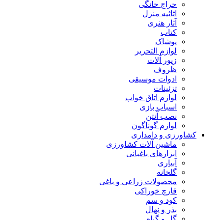
حراج خانگی
اثاثیه منزل
آثار هنری
کتاب
پوشاک
لوازم التحریر
زیور آلات
ظروف
ادوات موسیقی
تزئینات
لوازم اتاق خواب
اسباب بازی
نصب آنتن
لوازم گوناگون
کشاورزی و دامداری
ماشین آلات کشاورزی
ابزارهای باغبانی
آبیاری
گلخانه
محصولات زراعی و باغی
قارچ خوراکی
کود و سم
بذر و نهال
گل و گیاه