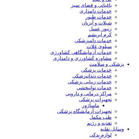
باغبانی و فضای سبز
خدمات دامداری
خدمات طیور
شیلات و آبزیان
زنبور عسل
کرم ابریشم
خدمات دامپزشکی
سیلوی غلات
خدمات آزمایشگاهی کشاورزی
مشاوره کشاورزی و دامداری
پزشکی و سلامت
خدمات پزشکی
خدمات دندانپزشکی
خدمات زیبایی پزشکی
خدمات توانبخشی
مراکز درمانی و دارویی
تجهیزات پزشکی
ماساژور
تجهیزات آزمایشگاه پزشکی
طب مکمل
تغذیه و رژیم
وسایل نقلیه
لوازم یدکی