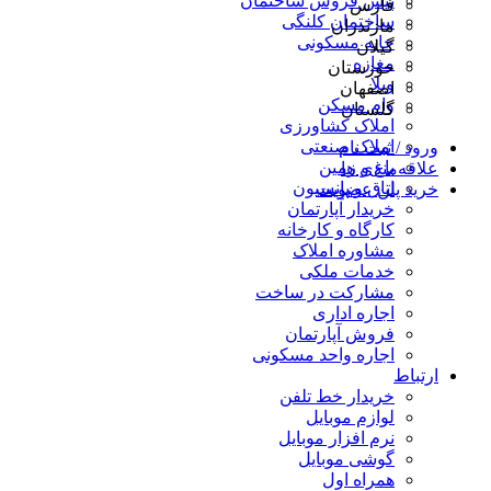
پیش فروش ساختمان
فارس
ساختمان کلنگی
مازندران
خانه مسکونی
گیلان
مغازه
خوزستان
ویلا
اصفهان
وام مسکن
گلستان
املاک کشاورزی
املاک صنعتی
ورود / ثبت نام
باغ و زمین
علاقه‌مندی ها
اتاق و پانسیون
خرید پلن عضویت
خریدار آپارتمان
کارگاه و کارخانه
مشاوره املاک
خدمات ملکی
مشارکت در ساخت
اجاره اداری
فروش آپارتمان
اجاره واحد مسکونی
ارتباط
خریدار خط تلفن
لوازم موبایل
نرم افزار موبایل
گوشی موبایل
همراه اول