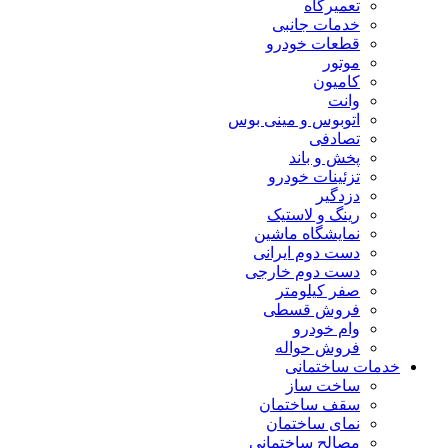
تعمیرگاه
خدمات جانبی
قطعات خودرو
موتور
کامیون
وانت
اتوبوس و مینی بوس
تصادفی
پخش و باند
تزئینات خودرو
دزدگیر
رینگ و لاستیک
نمایشگاه ماشین
دست دوم ایرانی
دست دوم خارجی
صفر کیلومتر
فروش قسطی
وام خودرو
فروش حواله
خدمات ساختمانی
ساخت ساز
سقف ساختمان
نمای ساختمان
مصالح ساختمانی