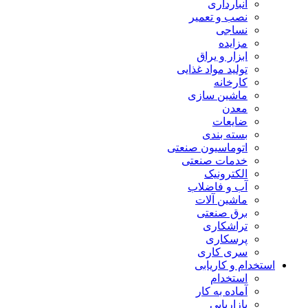
انبارداری
نصب و تعمیر
نساجی
مزایده
ابزار و یراق
تولید مواد غذایی
کارخانه
ماشین سازی
معدن
ضایعات
بسته بندی
اتوماسیون صنعتی
خدمات صنعتی
الکترونیک
آب و فاضلاب
ماشین آلات
برق صنعتی
تراشکاری
پرسکاری
سری کاری
استخدام و کاریابی
استخدام
آماده به کار
بازاریابی