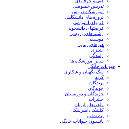
فنی و حرفه ای
تدریس خصوصی
آموزشگاه دروس
پروژه های دانشگاهی
کتابهای آموزشی
فرصتهای دانشجویی
رشته های ورزشی
موسیقی
هنرهای زیبایی
آشپزی
رانندگی
سایر آموزشگاه ها
حیوانات خانگی
سگ نگهبان و شکاری
گربه
پرندگان
جوندگان
خزندگان و دوزیستان
حشرات
ماهی‌ها و آبزیان
کلینیک دامپزشکی
پت شاپ
پانسیون حیوانات خانگی