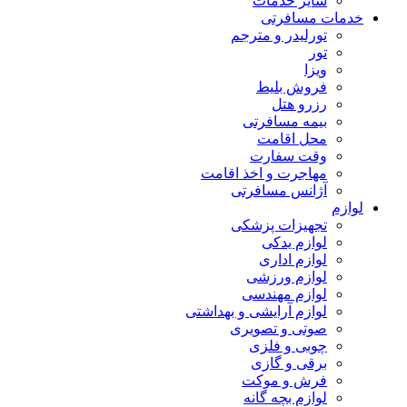
سایر خدمات
خدمات مسافرتی
تورلیدر و مترجم
تور
ویزا
فروش بلیط
رزرو هتل
بیمه مسافرتی
محل اقامت
وقت سفارت
مهاجرت و اخذ اقامت
آژانس مسافرتی
لوازم
تجهیزات پزشکی
لوازم یدکی
لوازم اداری
لوازم ورزشی
لوازم مهندسی
لوازم آرایشی و بهداشتی
صوتی و تصویری
چوبی و فلزی
برقی و گازی
فرش و موکت
لوازم بچه گانه