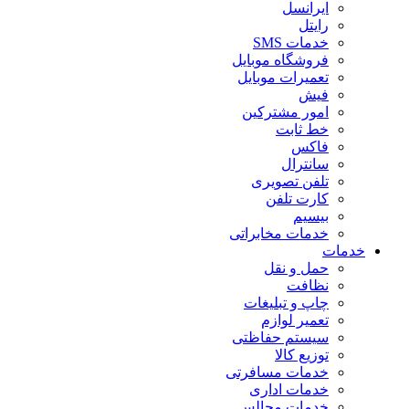
ایرانسل
رایتل
خدمات SMS
فروشگاه موبایل
تعمیرات موبایل
فیش
امور مشترکین
خط ثابت
فاکس
سانترال
تلفن تصویری
کارت تلفن
بیسیم
خدمات مخابراتی
خدمات
حمل و نقل
نظافت
چاپ و تبلیغات
تعمیر لوازم
سیستم حفاظتی
توزیع کالا
خدمات مسافرتی
خدمات اداری
خدمات مجالس