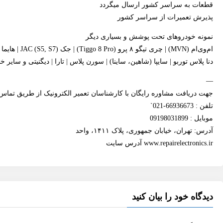
قطعات به سراسر کشور ارسال میگردد
پذیرش تعمیرات از سراسر کشور
نمونه خودروهای تحت پوشش و بسیاری دیگر
ام‌وی‌ام (MVN) | چری تیگو ۸ پرو (Tiggo 8 Pro) | جک JAC (S5, S7) | هایما S7 | فیدلیتی X55 پرو |
دنا پلاس توربو | سایپا (شاهین، ساینا) | سورن پلاس | تارا | دیگنیتی و سای
—
جهت دریافت مشاوره رایگان با کارشناسان تعمیر الکترونیک از طریق تماس 
تلفن : 66936673-021`
موبایل : 09198031899
آدرس: تهران، خیابان جمهوری، پلاک ۱۴۱۱، واحد
www.repairelectronics.ir آدرس سایت
دیدگاه خود را بیان کنید