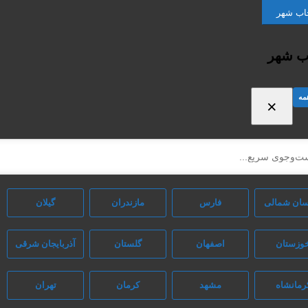
خاب شهر
اب شهر
مه
×
سان شمالی
فارس
مازندران
گیلان
وزستان
اصفهان
گلستان
آذربایجان شرقی
رمانشاه
مشهد
کرمان
تهران