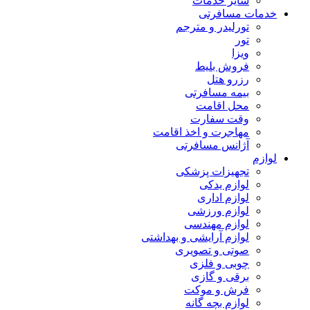
سایر خدمات
خدمات مسافرتی
تورلیدر و مترجم
تور
ویزا
فروش بلیط
رزرو هتل
بیمه مسافرتی
محل اقامت
وقت سفارت
مهاجرت و اخذ اقامت
آژانس مسافرتی
لوازم
تجهیزات پزشکی
لوازم یدکی
لوازم اداری
لوازم ورزشی
لوازم مهندسی
لوازم آرایشی و بهداشتی
صوتی و تصویری
چوبی و فلزی
برقی و گازی
فرش و موکت
لوازم بچه گانه