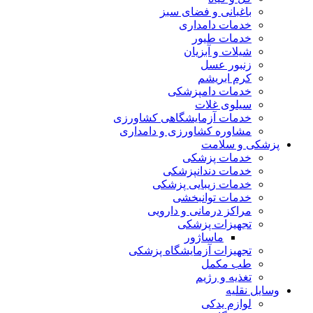
باغبانی و فضای سبز
خدمات دامداری
خدمات طیور
شیلات و آبزیان
زنبور عسل
کرم ابریشم
خدمات دامپزشکی
سیلوی غلات
خدمات آزمایشگاهی کشاورزی
مشاوره کشاورزی و دامداری
پزشکی و سلامت
خدمات پزشکی
خدمات دندانپزشکی
خدمات زیبایی پزشکی
خدمات توانبخشی
مراکز درمانی و دارویی
تجهیزات پزشکی
ماساژور
تجهیزات آزمایشگاه پزشکی
طب مکمل
تغذیه و رژیم
وسایل نقلیه
لوازم یدکی