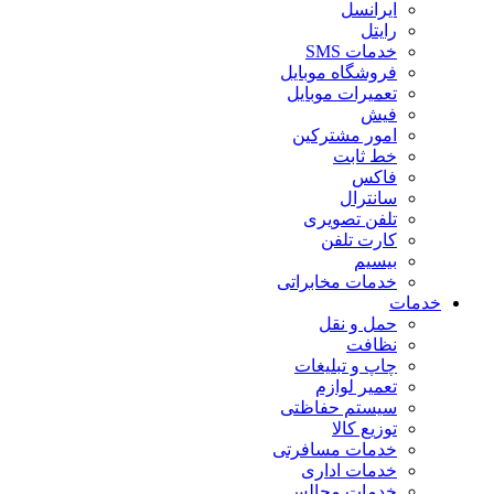
ایرانسل
رایتل
خدمات SMS
فروشگاه موبایل
تعمیرات موبایل
فیش
امور مشترکین
خط ثابت
فاکس
سانترال
تلفن تصویری
کارت تلفن
بیسیم
خدمات مخابراتی
خدمات
حمل و نقل
نظافت
چاپ و تبلیغات
تعمیر لوازم
سیستم حفاظتی
توزیع کالا
خدمات مسافرتی
خدمات اداری
خدمات مجالس