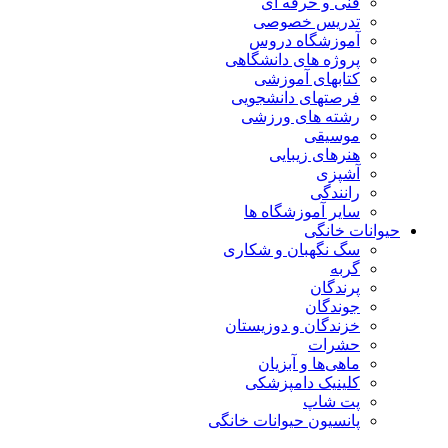
فنی و حرفه ای
تدریس خصوصی
آموزشگاه دروس
پروژه های دانشگاهی
کتابهای آموزشی
فرصتهای دانشجویی
رشته های ورزشی
موسیقی
هنرهای زیبایی
آشپزی
رانندگی
سایر آموزشگاه ها
حیوانات خانگی
سگ نگهبان و شکاری
گربه
پرندگان
جوندگان
خزندگان و دوزیستان
حشرات
ماهی‌ها و آبزیان
کلینیک دامپزشکی
پت شاپ
پانسیون حیوانات خانگی