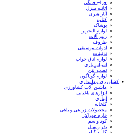
حراج خانگی
اثاثیه منزل
آثار هنری
کتاب
پوشاک
لوازم التحریر
زیور آلات
ظروف
ادوات موسیقی
تزئینات
لوازم اتاق خواب
اسباب بازی
نصب آنتن
لوازم گوناگون
کشاورزی و دامداری
ماشین آلات کشاورزی
ابزارهای باغبانی
آبیاری
گلخانه
محصولات زراعی و باغی
قارچ خوراکی
کود و سم
بذر و نهال
گل و گیاه