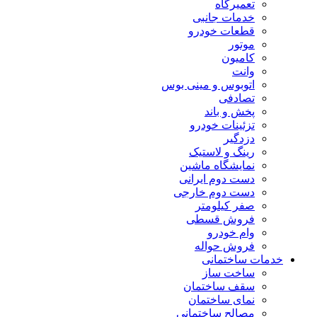
تعمیرگاه
خدمات جانبی
قطعات خودرو
موتور
کامیون
وانت
اتوبوس و مینی بوس
تصادفی
پخش و باند
تزئینات خودرو
دزدگیر
رینگ و لاستیک
نمایشگاه ماشین
دست دوم ایرانی
دست دوم خارجی
صفر کیلومتر
فروش قسطی
وام خودرو
فروش حواله
خدمات ساختمانی
ساخت ساز
سقف ساختمان
نمای ساختمان
مصالح ساختمانی