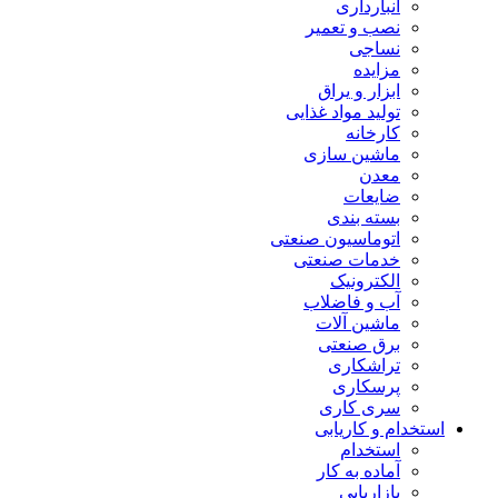
انبارداری
نصب و تعمیر
نساجی
مزایده
ابزار و یراق
تولید مواد غذایی
کارخانه
ماشین سازی
معدن
ضایعات
بسته بندی
اتوماسیون صنعتی
خدمات صنعتی
الکترونیک
آب و فاضلاب
ماشین آلات
برق صنعتی
تراشکاری
پرسکاری
سری کاری
استخدام و کاریابی
استخدام
آماده به کار
بازاریابی