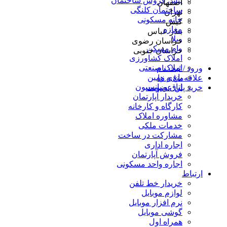
پیش فروش ساختمان
اصفهان
ساختمان کلنگی
تهران
خانه مسکونی
کیش
مغازه
بندر عباس
ویلا
خراسان رضوی
وام مسکن
خراسان جنوبی
املاک کشاورزی
املاک صنعتی
ورود / ثبت نام
باغ و زمین
علاقه‌مندی ها
اتاق و پانسیون
خرید پلن عضویت
خریدار آپارتمان
کارگاه و کارخانه
مشاوره املاک
خدمات ملکی
مشارکت در ساخت
اجاره اداری
فروش آپارتمان
اجاره واحد مسکونی
ارتباط
خریدار خط تلفن
لوازم موبایل
نرم افزار موبایل
گوشی موبایل
همراه اول