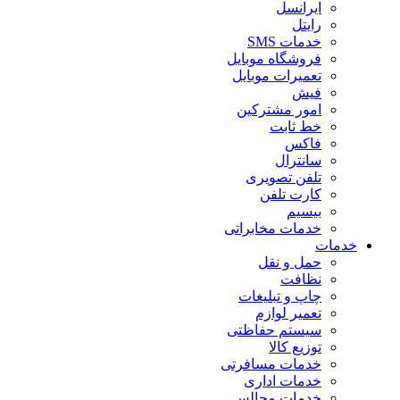
ایرانسل
رایتل
خدمات SMS
فروشگاه موبایل
تعمیرات موبایل
فیش
امور مشترکین
خط ثابت
فاکس
سانترال
تلفن تصویری
کارت تلفن
بیسیم
خدمات مخابراتی
خدمات
حمل و نقل
نظافت
چاپ و تبلیغات
تعمیر لوازم
سیستم حفاظتی
توزیع کالا
خدمات مسافرتی
خدمات اداری
خدمات مجالس