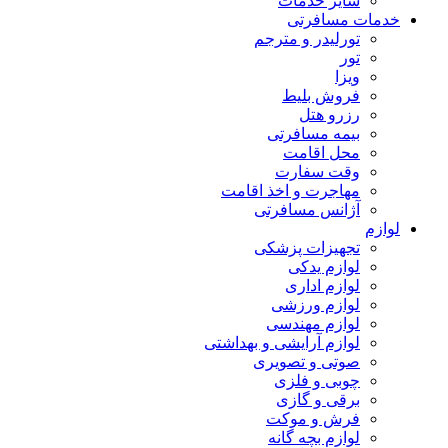
سایر خدمات
خدمات مسافرتی
تورلیدر و مترجم
تور
ویزا
فروش بلیط
رزرو هتل
بیمه مسافرتی
محل اقامت
وقت سفارت
مهاجرت و اخذ اقامت
آژانس مسافرتی
لوازم
تجهیزات پزشکی
لوازم یدکی
لوازم اداری
لوازم ورزشی
لوازم مهندسی
لوازم آرایشی و بهداشتی
صوتی و تصویری
چوبی و فلزی
برقی و گازی
فرش و موکت
لوازم بچه گانه