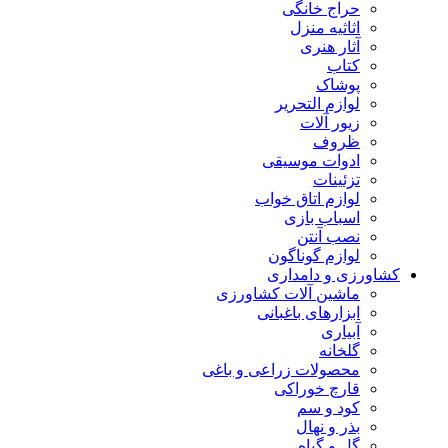
حراج خانگی
اثاثیه منزل
آثار هنری
کتاب
پوشاک
لوازم التحریر
زیور آلات
ظروف
ادوات موسیقی
تزئینات
لوازم اتاق خواب
اسباب بازی
نصب آنتن
لوازم گوناگون
کشاورزی و دامداری
ماشین آلات کشاورزی
ابزارهای باغبانی
آبیاری
گلخانه
محصولات زراعی و باغی
قارچ خوراکی
کود و سم
بذر و نهال
گل و گیاه