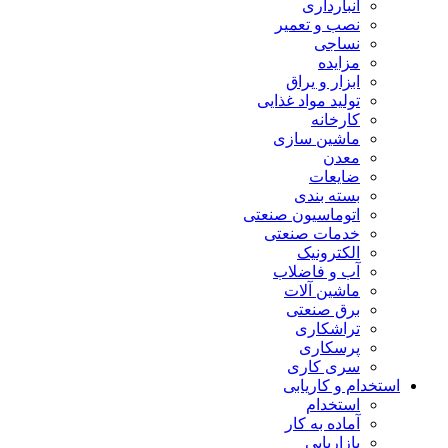
انبارداری
نصب و تعمیر
نساجی
مزایده
ابزار و یراق
تولید مواد غذایی
کارخانه
ماشین سازی
معدن
ضایعات
بسته بندی
اتوماسیون صنعتی
خدمات صنعتی
الکترونیک
آب و فاضلاب
ماشین آلات
برق صنعتی
تراشکاری
پرسکاری
سری کاری
استخدام و کاریابی
استخدام
آماده به کار
بازاریابی