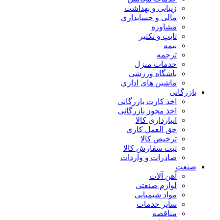
زیبایی و بهداشت
مالی و حسابداری
مشاوره
تایپ و تکثیر
بیمه
ترجمه
خدمات منزل
باشگاه ورزشی
ماشین های اداری
بازرگانی
اخذ کارت بازرگانی
اخذ مجوز بازرگانی
انبارداری کالا
حق العمل کاری
ترخیص کالا
ثبت سفارش کالا
صادرات و واردات
صنعت
آهن آلات
لوازم صنعتی
مواد شیمیایی
سایر خدمات
مناقصه