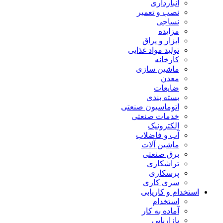
انبارداری
نصب و تعمیر
نساجی
مزایده
ابزار و یراق
تولید مواد غذایی
کارخانه
ماشین سازی
معدن
ضایعات
بسته بندی
اتوماسیون صنعتی
خدمات صنعتی
الکترونیک
آب و فاضلاب
ماشین آلات
برق صنعتی
تراشکاری
پرسکاری
سری کاری
استخدام و کاریابی
استخدام
آماده به کار
بازاریابی