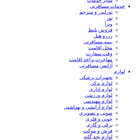
سایر خدمات
خدمات مسافرتی
تورلیدر و مترجم
تور
ویزا
فروش بلیط
رزرو هتل
بیمه مسافرتی
محل اقامت
وقت سفارت
مهاجرت و اخذ اقامت
آژانس مسافرتی
لوازم
تجهیزات پزشکی
لوازم یدکی
لوازم اداری
لوازم ورزشی
لوازم مهندسی
لوازم آرایشی و بهداشتی
صوتی و تصویری
چوبی و فلزی
برقی و گازی
فرش و موکت
لوازم بچه گانه