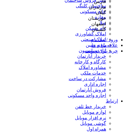
پیش فروش ساختمان
فارس
ساختمان کلنگی
مازندران
خانه مسکونی
گیلان
مغازه
خوزستان
ویلا
اصفهان
وام مسکن
گلستان
املاک کشاورزی
املاک صنعتی
ورود / ثبت نام
باغ و زمین
علاقه‌مندی ها
اتاق و پانسیون
خرید پلن عضویت
خریدار آپارتمان
کارگاه و کارخانه
مشاوره املاک
خدمات ملکی
مشارکت در ساخت
اجاره اداری
فروش آپارتمان
اجاره واحد مسکونی
ارتباط
خریدار خط تلفن
لوازم موبایل
نرم افزار موبایل
گوشی موبایل
همراه اول