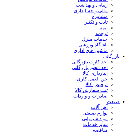
زیبایی و بهداشت
مالی و حسابداری
مشاوره
تایپ و تکثیر
بیمه
ترجمه
خدمات منزل
باشگاه ورزشی
ماشین های اداری
بازرگانی
اخذ کارت بازرگانی
اخذ مجوز بازرگانی
انبارداری کالا
حق العمل کاری
ترخیص کالا
ثبت سفارش کالا
صادرات و واردات
صنعت
آهن آلات
لوازم صنعتی
مواد شیمیایی
سایر خدمات
مناقصه