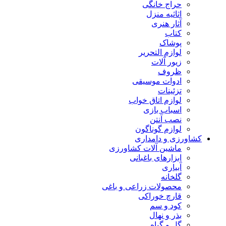
حراج خانگی
اثاثیه منزل
آثار هنری
کتاب
پوشاک
لوازم التحریر
زیور آلات
ظروف
ادوات موسیقی
تزئینات
لوازم اتاق خواب
اسباب بازی
نصب آنتن
لوازم گوناگون
کشاورزی و دامداری
ماشین آلات کشاورزی
ابزارهای باغبانی
آبیاری
گلخانه
محصولات زراعی و باغی
قارچ خوراکی
کود و سم
بذر و نهال
گل و گیاه