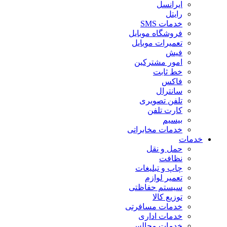
ایرانسل
رایتل
خدمات SMS
فروشگاه موبایل
تعمیرات موبایل
فیش
امور مشترکین
خط ثابت
فاکس
سانترال
تلفن تصویری
کارت تلفن
بیسیم
خدمات مخابراتی
خدمات
حمل و نقل
نظافت
چاپ و تبلیغات
تعمیر لوازم
سیستم حفاظتی
توزیع کالا
خدمات مسافرتی
خدمات اداری
خدمات مجالس