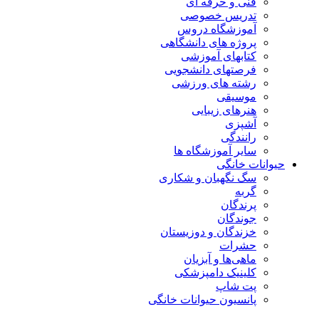
فنی و حرفه ای
تدریس خصوصی
آموزشگاه دروس
پروژه های دانشگاهی
کتابهای آموزشی
فرصتهای دانشجویی
رشته های ورزشی
موسیقی
هنرهای زیبایی
آشپزی
رانندگی
سایر آموزشگاه ها
حیوانات خانگی
سگ نگهبان و شکاری
گربه
پرندگان
جوندگان
خزندگان و دوزیستان
حشرات
ماهی‌ها و آبزیان
کلینیک دامپزشکی
پت شاپ
پانسیون حیوانات خانگی