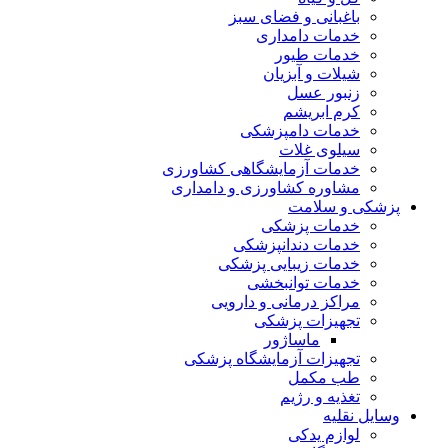
باغبانی و فضای سبز
خدمات دامداری
خدمات طیور
شیلات و آبزیان
زنبور عسل
کرم ابریشم
خدمات دامپزشکی
سیلوی غلات
خدمات آزمایشگاهی کشاورزی
مشاوره کشاورزی و دامداری
پزشکی و سلامت
خدمات پزشکی
خدمات دندانپزشکی
خدمات زیبایی پزشکی
خدمات توانبخشی
مراکز درمانی و دارویی
تجهیزات پزشکی
ماساژور
تجهیزات آزمایشگاه پزشکی
طب مکمل
تغذیه و رژیم
وسایل نقلیه
لوازم یدکی