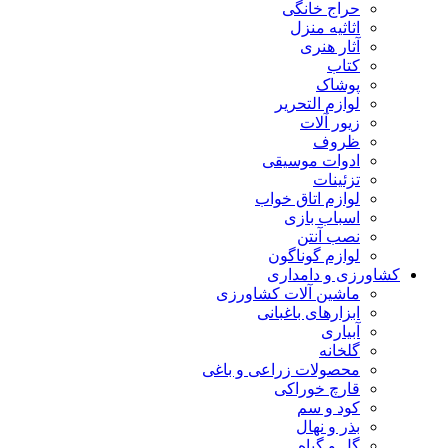
حراج خانگی
اثاثیه منزل
آثار هنری
کتاب
پوشاک
لوازم التحریر
زیور آلات
ظروف
ادوات موسیقی
تزئینات
لوازم اتاق خواب
اسباب بازی
نصب آنتن
لوازم گوناگون
کشاورزی و دامداری
ماشین آلات کشاورزی
ابزارهای باغبانی
آبیاری
گلخانه
محصولات زراعی و باغی
قارچ خوراکی
کود و سم
بذر و نهال
گل و گیاه