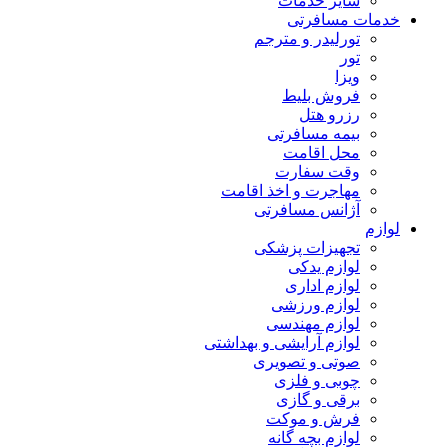
سایر خدمات
خدمات مسافرتی
تورلیدر و مترجم
تور
ویزا
فروش بلیط
رزرو هتل
بیمه مسافرتی
محل اقامت
وقت سفارت
مهاجرت و اخذ اقامت
آژانس مسافرتی
لوازم
تجهیزات پزشکی
لوازم یدکی
لوازم اداری
لوازم ورزشی
لوازم مهندسی
لوازم آرایشی و بهداشتی
صوتی و تصویری
چوبی و فلزی
برقی و گازی
فرش و موکت
لوازم بچه گانه