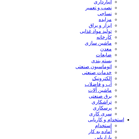
انبارداری
نصب و تعمیر
نساجی
مزایده
ابزار و یراق
تولید مواد غذایی
کارخانه
ماشین سازی
معدن
ضایعات
بسته بندی
اتوماسیون صنعتی
خدمات صنعتی
الکترونیک
آب و فاضلاب
ماشین آلات
برق صنعتی
تراشکاری
پرسکاری
سری کاری
استخدام و کاریابی
استخدام
آماده به کار
بازاریابی