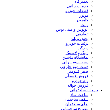
تعمیرگاه
خدمات جانبی
قطعات خودرو
موتور
کامیون
وانت
اتوبوس و مینی بوس
تصادفی
پخش و باند
تزئینات خودرو
دزدگیر
رینگ و لاستیک
نمایشگاه ماشین
دست دوم ایرانی
دست دوم خارجی
صفر کیلومتر
فروش قسطی
وام خودرو
فروش حواله
خدمات ساختمانی
ساخت ساز
سقف ساختمان
نمای ساختمان
مصالح ساختمانی