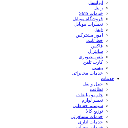
ایرانسل
رایتل
خدمات SMS
فروشگاه موبایل
تعمیرات موبایل
فیش
امور مشترکین
خط ثابت
فاکس
سانترال
تلفن تصویری
کارت تلفن
بیسیم
خدمات مخابراتی
خدمات
حمل و نقل
نظافت
چاپ و تبلیغات
تعمیر لوازم
سیستم حفاظتی
توزیع کالا
خدمات مسافرتی
خدمات اداری
خدمات مجالس