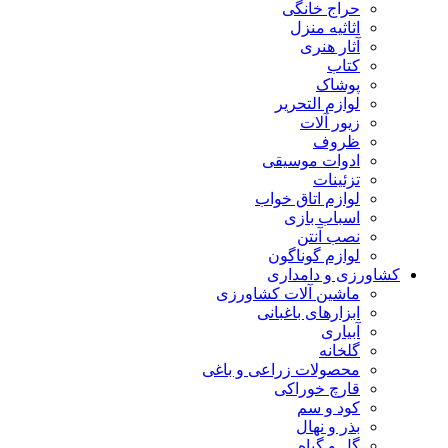
حراج خانگی
اثاثیه منزل
آثار هنری
کتاب
پوشاک
لوازم التحریر
زیور آلات
ظروف
ادوات موسیقی
تزئینات
لوازم اتاق خواب
اسباب بازی
نصب آنتن
لوازم گوناگون
کشاورزی و دامداری
ماشین آلات کشاورزی
ابزارهای باغبانی
آبیاری
گلخانه
محصولات زراعی و باغی
قارچ خوراکی
کود و سم
بذر و نهال
گل و گیاه