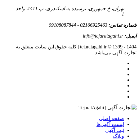
تهران، خ جمهوری، نرسیده به اسکندری، پ 1411، واحد
1
شماره تماس:
02166925463 - 09108087844
ایمیل:
info@tejaratagahi.ir
tejaratagahi.ir © 1399 - 1404 | کلیه حقوق این سایت متعلق به
تجارت آگهی می‌باشد.
صفحه اصلی
لیست آگهی‌ها
ثبت آگهی‌
وبلاگ