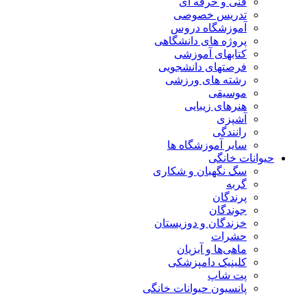
فنی و حرفه ای
تدریس خصوصی
آموزشگاه دروس
پروژه های دانشگاهی
کتابهای آموزشی
فرصتهای دانشجویی
رشته های ورزشی
موسیقی
هنرهای زیبایی
آشپزی
رانندگی
سایر آموزشگاه ها
حیوانات خانگی
سگ نگهبان و شکاری
گربه
پرندگان
جوندگان
خزندگان و دوزیستان
حشرات
ماهی‌ها و آبزیان
کلینیک دامپزشکی
پت شاپ
پانسیون حیوانات خانگی