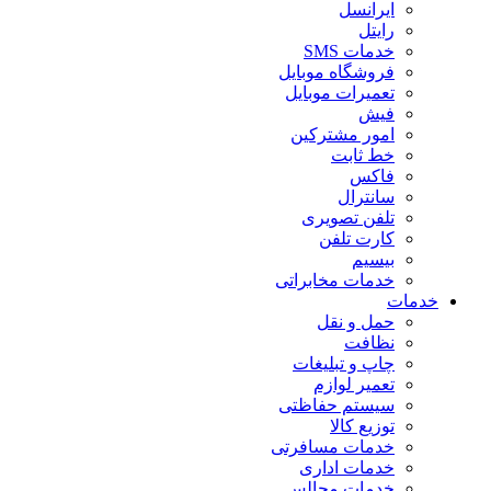
ایرانسل
رایتل
خدمات SMS
فروشگاه موبایل
تعمیرات موبایل
فیش
امور مشترکین
خط ثابت
فاکس
سانترال
تلفن تصویری
کارت تلفن
بیسیم
خدمات مخابراتی
خدمات
حمل و نقل
نظافت
چاپ و تبلیغات
تعمیر لوازم
سیستم حفاظتی
توزیع کالا
خدمات مسافرتی
خدمات اداری
خدمات مجالس