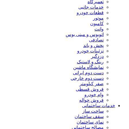
تعمیرگاه
خدمات جانبی
قطعات خودرو
موتور
کامیون
وانت
اتوبوس و مینی بوس
تصادفی
پخش و باند
تزئینات خودرو
دزدگیر
رینگ و لاستیک
نمایشگاه ماشین
دست دوم ایرانی
دست دوم خارجی
صفر کیلومتر
فروش قسطی
وام خودرو
فروش حواله
خدمات ساختمانی
ساخت ساز
سقف ساختمان
نمای ساختمان
مصالح ساختمانی