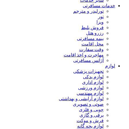
سایر خدمات
خدمات مسافرتی
تورلیدر و مترجم
تور
ویزا
فروش بلیط
رزرو هتل
بیمه مسافرتی
محل اقامت
وقت سفارت
مهاجرت و اخذ اقامت
آژانس مسافرتی
لوازم
تجهیزات پزشکی
لوازم یدکی
لوازم اداری
لوازم ورزشی
لوازم مهندسی
لوازم آرایشی و بهداشتی
صوتی و تصویری
چوبی و فلزی
برقی و گازی
فرش و موکت
لوازم بچه گانه