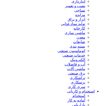
انبارداری
نصب و تعمیر
نساجی
مزایده
ابزار و یراق
تولید مواد غذایی
کارخانه
ماشین سازی
معدن
ضایعات
بسته بندی
اتوماسیون صنعتی
خدمات صنعتی
الکترونیک
آب و فاضلاب
ماشین آلات
برق صنعتی
تراشکاری
پرسکاری
سری کاری
استخدام و کاریابی
استخدام
آماده به کار
بازاریابی