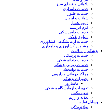
باغبانی و فضای سبز
خدمات دامداری
خدمات طیور
شیلات و آبزیان
زنبور عسل
کرم ابریشم
خدمات دامپزشکی
سیلوی غلات
خدمات آزمایشگاهی کشاورزی
مشاوره کشاورزی و دامداری
پزشکی و سلامت
خدمات پزشکی
خدمات دندانپزشکی
خدمات زیبایی پزشکی
خدمات توانبخشی
مراکز درمانی و دارویی
تجهیزات پزشکی
ماساژور
تجهیزات آزمایشگاه پزشکی
طب مکمل
تغذیه و رژیم
وسایل نقلیه
لوازم یدکی