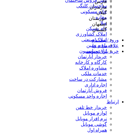
پیش فروش ساختمان
فارس
ساختمان کلنگی
مازندران
خانه مسکونی
گیلان
مغازه
خوزستان
ویلا
اصفهان
وام مسکن
گلستان
املاک کشاورزی
املاک صنعتی
ورود / ثبت نام
باغ و زمین
علاقه‌مندی ها
اتاق و پانسیون
خرید پلن عضویت
خریدار آپارتمان
کارگاه و کارخانه
مشاوره املاک
خدمات ملکی
مشارکت در ساخت
اجاره اداری
فروش آپارتمان
اجاره واحد مسکونی
ارتباط
خریدار خط تلفن
لوازم موبایل
نرم افزار موبایل
گوشی موبایل
همراه اول