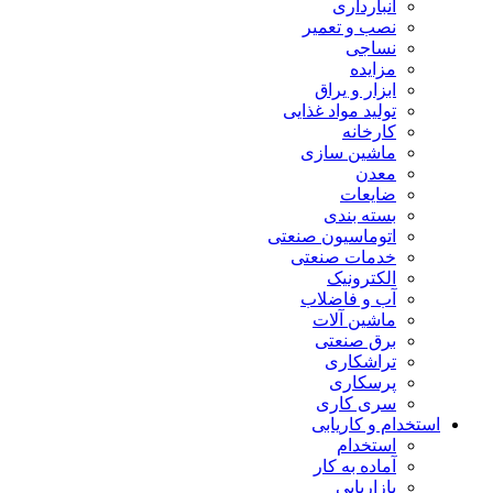
انبارداری
نصب و تعمیر
نساجی
مزایده
ابزار و یراق
تولید مواد غذایی
کارخانه
ماشین سازی
معدن
ضایعات
بسته بندی
اتوماسیون صنعتی
خدمات صنعتی
الکترونیک
آب و فاضلاب
ماشین آلات
برق صنعتی
تراشکاری
پرسکاری
سری کاری
استخدام و کاریابی
استخدام
آماده به کار
بازاریابی