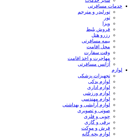
سایر خدمات
خدمات مسافرتی
تورلیدر و مترجم
تور
ویزا
فروش بلیط
رزرو هتل
بیمه مسافرتی
محل اقامت
وقت سفارت
مهاجرت و اخذ اقامت
آژانس مسافرتی
لوازم
تجهیزات پزشکی
لوازم یدکی
لوازم اداری
لوازم ورزشی
لوازم مهندسی
لوازم آرایشی و بهداشتی
صوتی و تصویری
چوبی و فلزی
برقی و گازی
فرش و موکت
لوازم بچه گانه