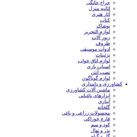
حراج خانگی
اثاثیه منزل
آثار هنری
کتاب
پوشاک
لوازم التحریر
زیور آلات
ظروف
ادوات موسیقی
تزئینات
لوازم اتاق خواب
اسباب بازی
نصب آنتن
لوازم گوناگون
کشاورزی و دامداری
ماشین آلات کشاورزی
ابزارهای باغبانی
آبیاری
گلخانه
محصولات زراعی و باغی
قارچ خوراکی
کود و سم
بذر و نهال
گل و گیاه