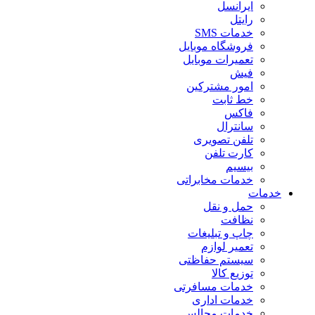
ایرانسل
رایتل
خدمات SMS
فروشگاه موبایل
تعمیرات موبایل
فیش
امور مشترکین
خط ثابت
فاکس
سانترال
تلفن تصویری
کارت تلفن
بیسیم
خدمات مخابراتی
خدمات
حمل و نقل
نظافت
چاپ و تبلیغات
تعمیر لوازم
سیستم حفاظتی
توزیع کالا
خدمات مسافرتی
خدمات اداری
خدمات مجالس