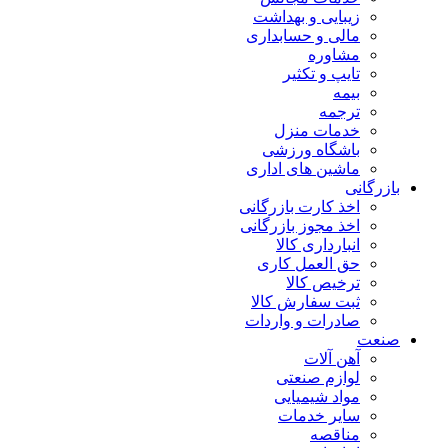
زیبایی و بهداشت
مالی و حسابداری
مشاوره
تایپ و تکثیر
بیمه
ترجمه
خدمات منزل
باشگاه ورزشی
ماشین های اداری
بازرگانی
اخذ کارت بازرگانی
اخذ مجوز بازرگانی
انبارداری کالا
حق العمل کاری
ترخیص کالا
ثبت سفارش کالا
صادرات و واردات
صنعت
آهن آلات
لوازم صنعتی
مواد شیمیایی
سایر خدمات
مناقصه