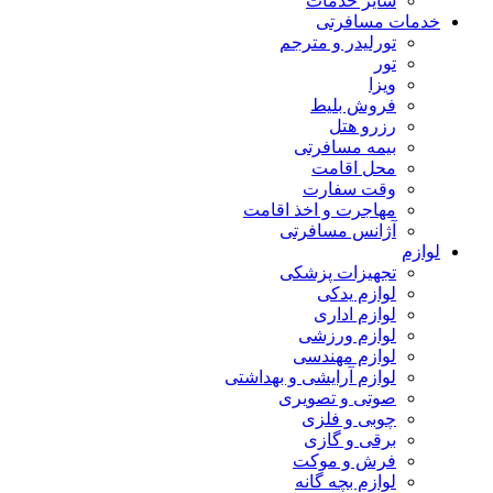
سایر خدمات
خدمات مسافرتی
تورلیدر و مترجم
تور
ویزا
فروش بلیط
رزرو هتل
بیمه مسافرتی
محل اقامت
وقت سفارت
مهاجرت و اخذ اقامت
آژانس مسافرتی
لوازم
تجهیزات پزشکی
لوازم یدکی
لوازم اداری
لوازم ورزشی
لوازم مهندسی
لوازم آرایشی و بهداشتی
صوتی و تصویری
چوبی و فلزی
برقی و گازی
فرش و موکت
لوازم بچه گانه