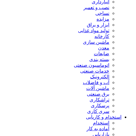
انبارداری
نصب و تعمیر
نساجی
مزایده
ابزار و یراق
تولید مواد غذایی
کارخانه
ماشین سازی
معدن
ضایعات
بسته بندی
اتوماسیون صنعتی
خدمات صنعتی
الکترونیک
آب و فاضلاب
ماشین آلات
برق صنعتی
تراشکاری
پرسکاری
سری کاری
استخدام و کاریابی
استخدام
آماده به کار
بازاریابی