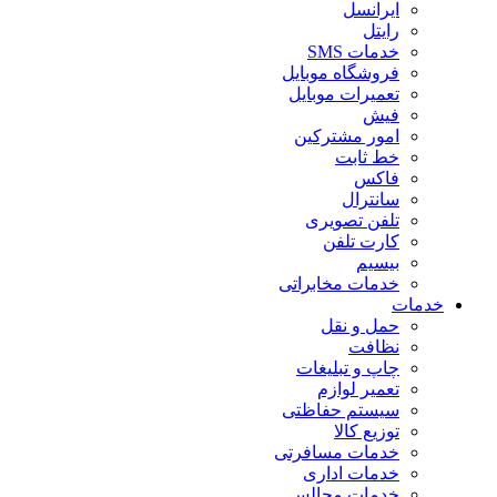
ایرانسل
رایتل
خدمات SMS
فروشگاه موبایل
تعمیرات موبایل
فیش
امور مشترکین
خط ثابت
فاکس
سانترال
تلفن تصویری
کارت تلفن
بیسیم
خدمات مخابراتی
خدمات
حمل و نقل
نظافت
چاپ و تبلیغات
تعمیر لوازم
سیستم حفاظتی
توزیع کالا
خدمات مسافرتی
خدمات اداری
خدمات مجالس