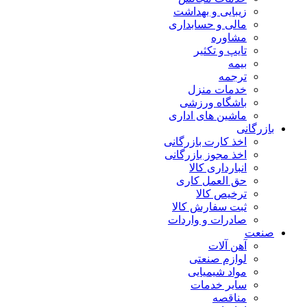
زیبایی و بهداشت
مالی و حسابداری
مشاوره
تایپ و تکثیر
بیمه
ترجمه
خدمات منزل
باشگاه ورزشی
ماشین های اداری
بازرگانی
اخذ کارت بازرگانی
اخذ مجوز بازرگانی
انبارداری کالا
حق العمل کاری
ترخیص کالا
ثبت سفارش کالا
صادرات و واردات
صنعت
آهن آلات
لوازم صنعتی
مواد شیمیایی
سایر خدمات
مناقصه