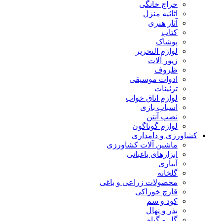
حراج خانگی
اثاثیه منزل
آثار هنری
کتاب
پوشاک
لوازم التحریر
زیور آلات
ظروف
ادوات موسیقی
تزئینات
لوازم اتاق خواب
اسباب بازی
نصب آنتن
لوازم گوناگون
کشاورزی و دامداری
ماشین آلات کشاورزی
ابزارهای باغبانی
آبیاری
گلخانه
محصولات زراعی و باغی
قارچ خوراکی
کود و سم
بذر و نهال
گل و گیاه