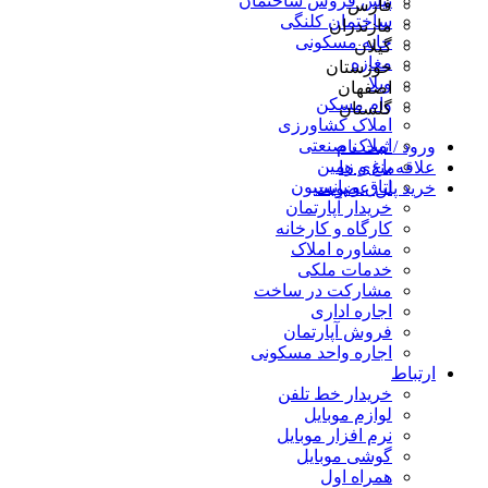
پیش فروش ساختمان
فارس
ساختمان کلنگی
مازندران
خانه مسکونی
گیلان
مغازه
خوزستان
ویلا
اصفهان
وام مسکن
گلستان
املاک کشاورزی
املاک صنعتی
ورود / ثبت نام
باغ و زمین
علاقه‌مندی ها
اتاق و پانسیون
خرید پلن عضویت
خریدار آپارتمان
کارگاه و کارخانه
مشاوره املاک
خدمات ملکی
مشارکت در ساخت
اجاره اداری
فروش آپارتمان
اجاره واحد مسکونی
ارتباط
خریدار خط تلفن
لوازم موبایل
نرم افزار موبایل
گوشی موبایل
همراه اول