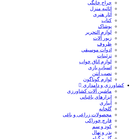
حراج خانگی
اثاثیه منزل
آثار هنری
کتاب
پوشاک
لوازم التحریر
زیور آلات
ظروف
ادوات موسیقی
تزئینات
لوازم اتاق خواب
اسباب بازی
نصب آنتن
لوازم گوناگون
کشاورزی و دامداری
ماشین آلات کشاورزی
ابزارهای باغبانی
آبیاری
گلخانه
محصولات زراعی و باغی
قارچ خوراکی
کود و سم
بذر و نهال
گل و گیاه