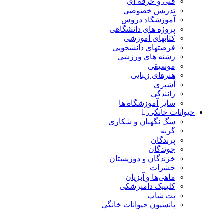
فنی و حرفه ای
تدریس خصوصی
آموزشگاه دروس
پروژه های دانشگاهی
کتابهای آموزشی
فرصتهای دانشجویی
رشته های ورزشی
موسیقی
هنرهای زیبایی
آشپزی
رانندگی
سایر آموزشگاه ها
حیوانات خانگی
سگ نگهبان و شکاری
گربه
پرندگان
جوندگان
خزندگان و دوزیستان
حشرات
ماهی‌ها و آبزیان
کلینیک دامپزشکی
پت شاپ
پانسیون حیوانات خانگی