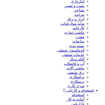
انبارداری
نصب و تعمیر
نساجی
مزایده
ابزار و یراق
تولید مواد غذایی
کارخانه
ماشین سازی
معدن
ضایعات
بسته بندی
اتوماسیون صنعتی
خدمات صنعتی
الکترونیک
آب و فاضلاب
ماشین آلات
برق صنعتی
تراشکاری
پرسکاری
سری کاری
استخدام و کاریابی
استخدام
آماده به کار
بازاریابی