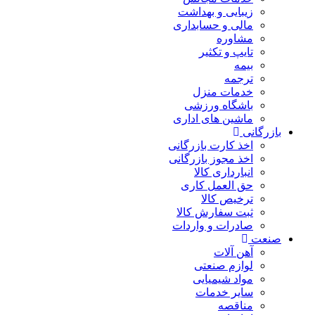
زیبایی و بهداشت
مالی و حسابداری
مشاوره
تایپ و تکثیر
بیمه
ترجمه
خدمات منزل
باشگاه ورزشی
ماشین های اداری
بازرگانی
اخذ کارت بازرگانی
اخذ مجوز بازرگانی
انبارداری کالا
حق العمل کاری
ترخیص کالا
ثبت سفارش کالا
صادرات و واردات
صنعت
آهن آلات
لوازم صنعتی
مواد شیمیایی
سایر خدمات
مناقصه