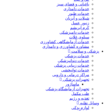
باغبانی و فضای سبز
خدمات دامداری
خدمات طیور
شیلات و آبزیان
زنبور عسل
کرم ابریشم
خدمات دامپزشکی
سیلوی غلات
خدمات آزمایشگاهی کشاورزی
مشاوره کشاورزی و دامداری
پزشکی و سلامت
خدمات پزشکی
خدمات دندانپزشکی
خدمات زیبایی پزشکی
خدمات توانبخشی
مراکز درمانی و دارویی
تجهیزات پزشکی
ماساژور
تجهیزات آزمایشگاه پزشکی
طب مکمل
تغذیه و رژیم
وسایل نقلیه
لوازم یدکی