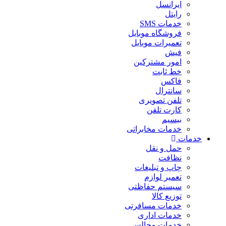
ایرانسل
رایتل
خدمات SMS
فروشگاه موبایل
تعمیرات موبایل
فیش
امور مشترکین
خط ثابت
فاکس
سانترال
تلفن تصویری
کارت تلفن
بیسیم
خدمات مخابراتی
خدمات
حمل و نقل
نظافت
چاپ و تبلیغات
تعمیر لوازم
سیستم حفاظتی
توزیع کالا
خدمات مسافرتی
خدمات اداری
خدمات مجالس