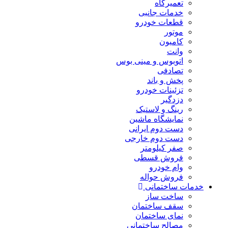
تعمیرگاه
خدمات جانبی
قطعات خودرو
موتور
کامیون
وانت
اتوبوس و مینی بوس
تصادفی
پخش و باند
تزئینات خودرو
دزدگیر
رینگ و لاستیک
نمایشگاه ماشین
دست دوم ایرانی
دست دوم خارجی
صفر کیلومتر
فروش قسطی
وام خودرو
فروش حواله
خدمات ساختمانی
ساخت ساز
سقف ساختمان
نمای ساختمان
مصالح ساختمانی