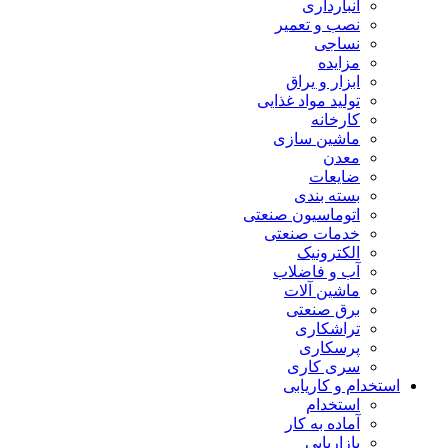
انبارداری
نصب و تعمیر
نساجی
مزایده
ابزار و یراق
تولید مواد غذایی
کارخانه
ماشین سازی
معدن
ضایعات
بسته بندی
اتوماسیون صنعتی
خدمات صنعتی
الکترونیک
آب و فاضلاب
ماشین آلات
برق صنعتی
تراشکاری
پرسکاری
سری کاری
استخدام و کاریابی
استخدام
آماده به کار
بازاریابی