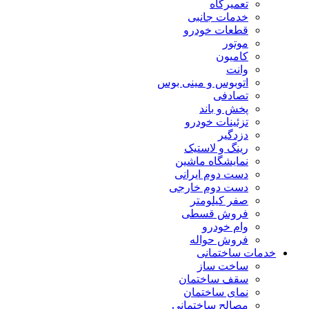
تعمیرگاه
خدمات جانبی
قطعات خودرو
موتور
کامیون
وانت
اتوبوس و مینی بوس
تصادفی
پخش و باند
تزئینات خودرو
دزدگیر
رینگ و لاستیک
نمایشگاه ماشین
دست دوم ایرانی
دست دوم خارجی
صفر کیلومتر
فروش قسطی
وام خودرو
فروش حواله
خدمات ساختمانی
ساخت ساز
سقف ساختمان
نمای ساختمان
مصالح ساختمانی