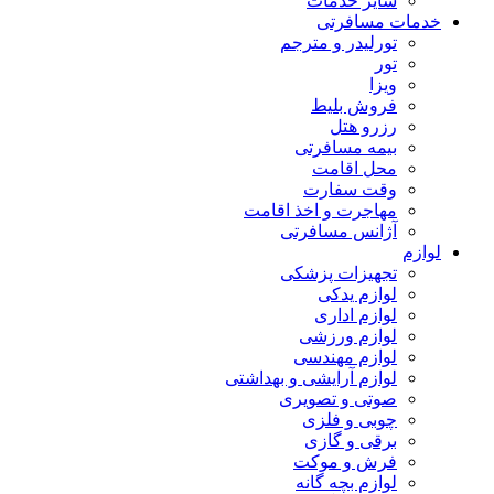
سایر خدمات
خدمات مسافرتی
تورلیدر و مترجم
تور
ویزا
فروش بلیط
رزرو هتل
بیمه مسافرتی
محل اقامت
وقت سفارت
مهاجرت و اخذ اقامت
آژانس مسافرتی
لوازم
تجهیزات پزشکی
لوازم یدکی
لوازم اداری
لوازم ورزشی
لوازم مهندسی
لوازم آرایشی و بهداشتی
صوتی و تصویری
چوبی و فلزی
برقی و گازی
فرش و موکت
لوازم بچه گانه