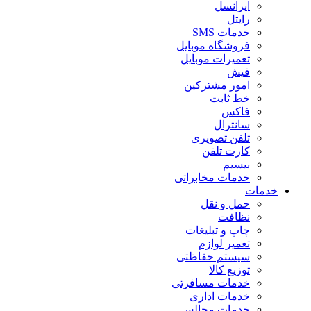
ایرانسل
رایتل
خدمات SMS
فروشگاه موبایل
تعمیرات موبایل
فیش
امور مشترکین
خط ثابت
فاکس
سانترال
تلفن تصویری
کارت تلفن
بیسیم
خدمات مخابراتی
خدمات
حمل و نقل
نظافت
چاپ و تبلیغات
تعمیر لوازم
سیستم حفاظتی
توزیع کالا
خدمات مسافرتی
خدمات اداری
خدمات مجالس