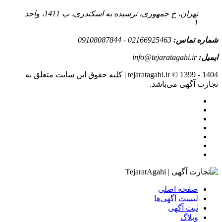
تهران، خ جمهوری، نرسیده به اسکندری، پ 1411، واحد
1
شماره تماس:
02166925463 - 09108087844
ایمیل:
info@tejaratagahi.ir
tejaratagahi.ir © 1399 - 1404 | کلیه حقوق این سایت متعلق به
تجارت آگهی می‌باشد.
صفحه اصلی
لیست آگهی‌ها
ثبت آگهی‌
وبلاگ