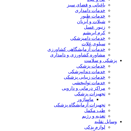
باغبانی و فضای سبز
خدمات دامداری
خدمات طیور
شیلات و آبزیان
زنبور عسل
کرم ابریشم
خدمات دامپزشکی
سیلوی غلات
خدمات آزمایشگاهی کشاورزی
مشاوره کشاورزی و دامداری
پزشکی و سلامت
خدمات پزشکی
خدمات دندانپزشکی
خدمات زیبایی پزشکی
خدمات توانبخشی
مراکز درمانی و دارویی
تجهیزات پزشکی
ماساژور
تجهیزات آزمایشگاه پزشکی
طب مکمل
تغذیه و رژیم
وسایل نقلیه
لوازم یدکی