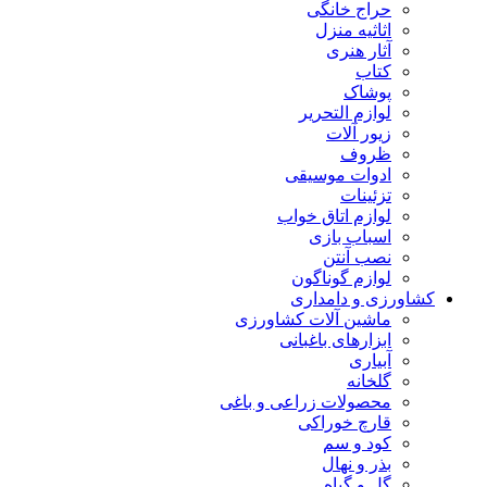
حراج خانگی
اثاثیه منزل
آثار هنری
کتاب
پوشاک
لوازم التحریر
زیور آلات
ظروف
ادوات موسیقی
تزئینات
لوازم اتاق خواب
اسباب بازی
نصب آنتن
لوازم گوناگون
کشاورزی و دامداری
ماشین آلات کشاورزی
ابزارهای باغبانی
آبیاری
گلخانه
محصولات زراعی و باغی
قارچ خوراکی
کود و سم
بذر و نهال
گل و گیاه