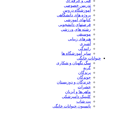
فنی و حرفه ای
تدریس خصوصی
آموزشگاه دروس
پروژه های دانشگاهی
کتابهای آموزشی
فرصتهای دانشجویی
رشته های ورزشی
موسیقی
هنرهای زیبایی
آشپزی
رانندگی
سایر آموزشگاه ها
حیوانات خانگی
سگ نگهبان و شکاری
گربه
پرندگان
جوندگان
خزندگان و دوزیستان
حشرات
ماهی‌ها و آبزیان
کلینیک دامپزشکی
پت شاپ
پانسیون حیوانات خانگی