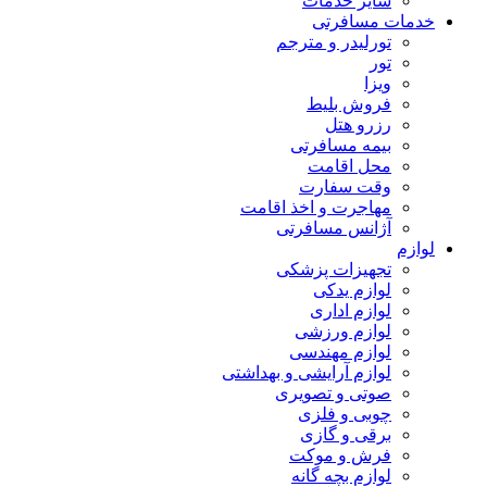
سایر خدمات
خدمات مسافرتی
تورلیدر و مترجم
تور
ویزا
فروش بلیط
رزرو هتل
بیمه مسافرتی
محل اقامت
وقت سفارت
مهاجرت و اخذ اقامت
آژانس مسافرتی
لوازم
تجهیزات پزشکی
لوازم یدکی
لوازم اداری
لوازم ورزشی
لوازم مهندسی
لوازم آرایشی و بهداشتی
صوتی و تصویری
چوبی و فلزی
برقی و گازی
فرش و موکت
لوازم بچه گانه