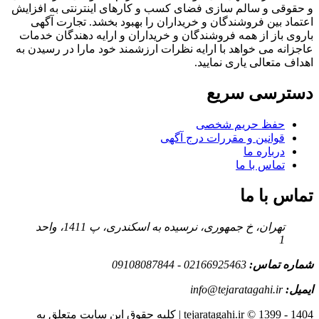
و حقوقی و سالم سازی فضای کسب و کارهای اینترنتی به افزایش
اعتماد بین فروشندگان و خریداران را بهبود بخشد. تجارت آگهی
باروی باز از همه فروشندگان و خریداران و ارایه دهندگان خدمات
عاجزانه می خواهد با ارایه نظرات ارزشمند خود مارا در رسیدن به
اهداف متعالی یاری نمایید.
دسترسی سریع
حفظ حریم شخصی
قوانین و مقررات درج آگهی
درباره ما
تماس با ما
تماس با ما
تهران، خ جمهوری، نرسیده به اسکندری، پ 1411، واحد
1
شماره تماس:
02166925463 - 09108087844
ایمیل:
info@tejaratagahi.ir
tejaratagahi.ir © 1399 - 1404 | کلیه حقوق این سایت متعلق به