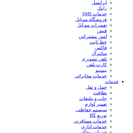
ایرانسل
رایتل
خدمات SMS
فروشگاه موبایل
تعمیرات موبایل
فیش
امور مشترکین
خط ثابت
فاکس
سانترال
تلفن تصویری
کارت تلفن
بیسیم
خدمات مخابراتی
خدمات
حمل و نقل
نظافت
چاپ و تبلیغات
تعمیر لوازم
سیستم حفاظتی
توزیع کالا
خدمات مسافرتی
خدمات اداری
خدمات مجالس