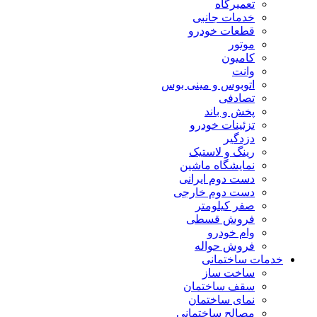
تعمیرگاه
خدمات جانبی
قطعات خودرو
موتور
کامیون
وانت
اتوبوس و مینی بوس
تصادفی
پخش و باند
تزئینات خودرو
دزدگیر
رینگ و لاستیک
نمایشگاه ماشین
دست دوم ایرانی
دست دوم خارجی
صفر کیلومتر
فروش قسطی
وام خودرو
فروش حواله
خدمات ساختمانی
ساخت ساز
سقف ساختمان
نمای ساختمان
مصالح ساختمانی