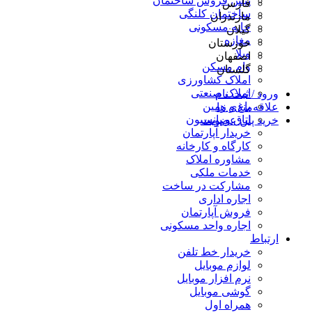
پیش فروش ساختمان
فارس
ساختمان کلنگی
مازندران
خانه مسکونی
گیلان
مغازه
خوزستان
ویلا
اصفهان
وام مسکن
گلستان
املاک کشاورزی
املاک صنعتی
ورود / ثبت نام
باغ و زمین
علاقه‌مندی ها
اتاق و پانسیون
خرید پلن عضویت
خریدار آپارتمان
کارگاه و کارخانه
مشاوره املاک
خدمات ملکی
مشارکت در ساخت
اجاره اداری
فروش آپارتمان
اجاره واحد مسکونی
ارتباط
خریدار خط تلفن
لوازم موبایل
نرم افزار موبایل
گوشی موبایل
همراه اول