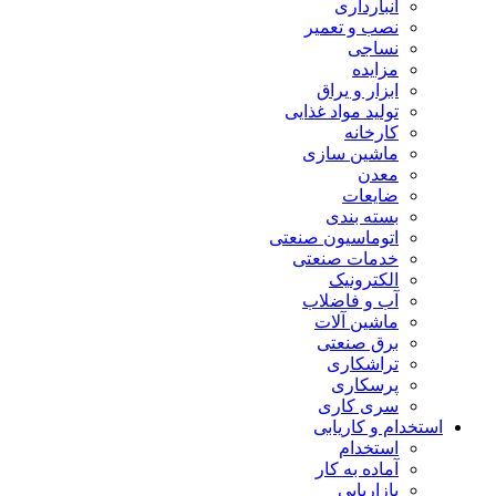
انبارداری
نصب و تعمیر
نساجی
مزایده
ابزار و یراق
تولید مواد غذایی
کارخانه
ماشین سازی
معدن
ضایعات
بسته بندی
اتوماسیون صنعتی
خدمات صنعتی
الکترونیک
آب و فاضلاب
ماشین آلات
برق صنعتی
تراشکاری
پرسکاری
سری کاری
استخدام و کاریابی
استخدام
آماده به کار
بازاریابی