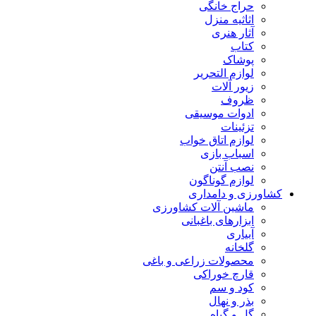
حراج خانگی
اثاثیه منزل
آثار هنری
کتاب
پوشاک
لوازم التحریر
زیور آلات
ظروف
ادوات موسیقی
تزئینات
لوازم اتاق خواب
اسباب بازی
نصب آنتن
لوازم گوناگون
کشاورزی و دامداری
ماشین آلات کشاورزی
ابزارهای باغبانی
آبیاری
گلخانه
محصولات زراعی و باغی
قارچ خوراکی
کود و سم
بذر و نهال
گل و گیاه