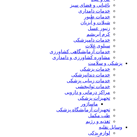
باغبانی و فضای سبز
خدمات دامداری
خدمات طیور
شیلات و آبزیان
زنبور عسل
کرم ابریشم
خدمات دامپزشکی
سیلوی غلات
خدمات آزمایشگاهی کشاورزی
مشاوره کشاورزی و دامداری
پزشکی و سلامت
خدمات پزشکی
خدمات دندانپزشکی
خدمات زیبایی پزشکی
خدمات توانبخشی
مراکز درمانی و دارویی
تجهیزات پزشکی
ماساژور
تجهیزات آزمایشگاه پزشکی
طب مکمل
تغذیه و رژیم
وسایل نقلیه
لوازم یدکی