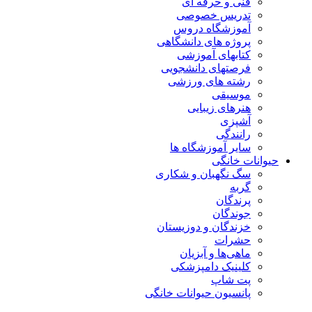
فنی و حرفه ای
تدریس خصوصی
آموزشگاه دروس
پروژه های دانشگاهی
کتابهای آموزشی
فرصتهای دانشجویی
رشته های ورزشی
موسیقی
هنرهای زیبایی
آشپزی
رانندگی
سایر آموزشگاه ها
حیوانات خانگی
سگ نگهبان و شکاری
گربه
پرندگان
جوندگان
خزندگان و دوزیستان
حشرات
ماهی‌ها و آبزیان
کلینیک دامپزشکی
پت شاپ
پانسیون حیوانات خانگی