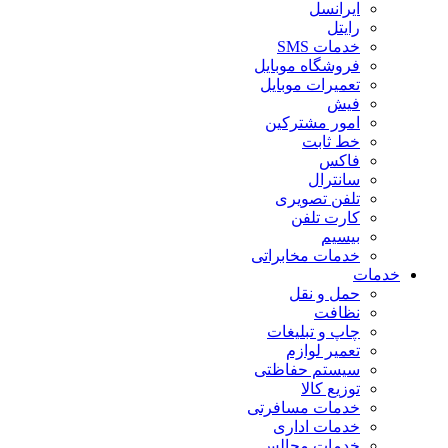
ایرانسل
رایتل
خدمات SMS
فروشگاه موبایل
تعمیرات موبایل
فیش
امور مشترکین
خط ثابت
فاکس
سانترال
تلفن تصویری
کارت تلفن
بیسیم
خدمات مخابراتی
خدمات
حمل و نقل
نظافت
چاپ و تبلیغات
تعمیر لوازم
سیستم حفاظتی
توزیع کالا
خدمات مسافرتی
خدمات اداری
خدمات مجالس