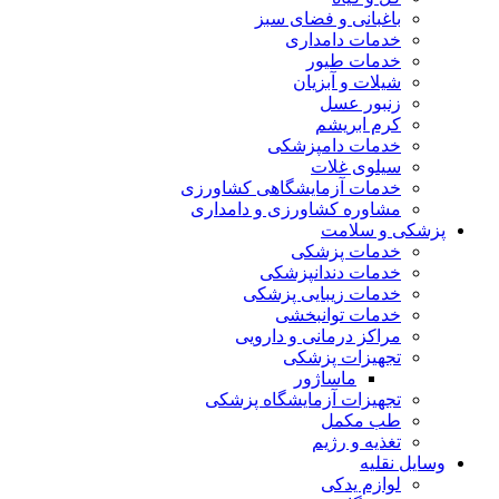
باغبانی و فضای سبز
خدمات دامداری
خدمات طیور
شیلات و آبزیان
زنبور عسل
کرم ابریشم
خدمات دامپزشکی
سیلوی غلات
خدمات آزمایشگاهی کشاورزی
مشاوره کشاورزی و دامداری
پزشکی و سلامت
خدمات پزشکی
خدمات دندانپزشکی
خدمات زیبایی پزشکی
خدمات توانبخشی
مراکز درمانی و دارویی
تجهیزات پزشکی
ماساژور
تجهیزات آزمایشگاه پزشکی
طب مکمل
تغذیه و رژیم
وسایل نقلیه
لوازم یدکی