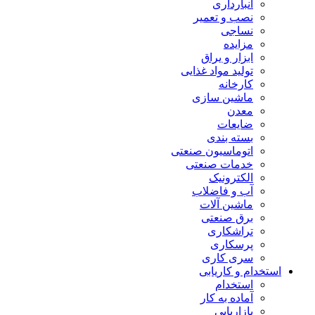
انبارداری
نصب و تعمیر
نساجی
مزایده
ابزار و یراق
تولید مواد غذایی
کارخانه
ماشین سازی
معدن
ضایعات
بسته بندی
اتوماسیون صنعتی
خدمات صنعتی
الکترونیک
آب و فاضلاب
ماشین آلات
برق صنعتی
تراشکاری
پرسکاری
سری کاری
استخدام و کاریابی
استخدام
آماده به کار
بازاریابی