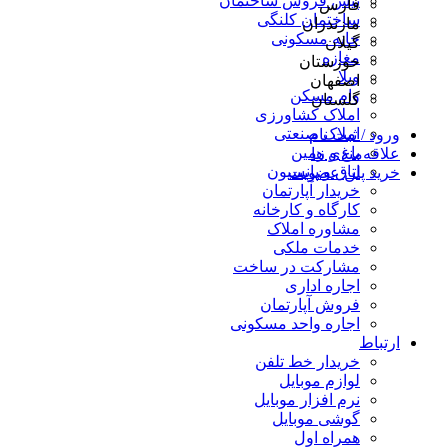
پیش فروش ساختمان
فارس
ساختمان کلنگی
مازندران
خانه مسکونی
گیلان
مغازه
خوزستان
ویلا
اصفهان
وام مسکن
گلستان
املاک کشاورزی
املاک صنعتی
ورود / ثبت نام
باغ و زمین
علاقه‌مندی ها
اتاق و پانسیون
خرید پلن عضویت
خریدار آپارتمان
کارگاه و کارخانه
مشاوره املاک
خدمات ملکی
مشارکت در ساخت
اجاره اداری
فروش آپارتمان
اجاره واحد مسکونی
ارتباط
خریدار خط تلفن
لوازم موبایل
نرم افزار موبایل
گوشی موبایل
همراه اول