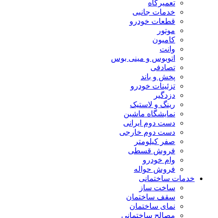
تعمیرگاه
خدمات جانبی
قطعات خودرو
موتور
کامیون
وانت
اتوبوس و مینی بوس
تصادفی
پخش و باند
تزئینات خودرو
دزدگیر
رینگ و لاستیک
نمایشگاه ماشین
دست دوم ایرانی
دست دوم خارجی
صفر کیلومتر
فروش قسطی
وام خودرو
فروش حواله
خدمات ساختمانی
ساخت ساز
سقف ساختمان
نمای ساختمان
مصالح ساختمانی