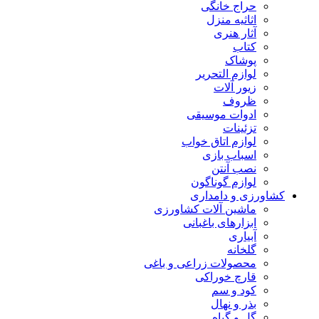
حراج خانگی
اثاثیه منزل
آثار هنری
کتاب
پوشاک
لوازم التحریر
زیور آلات
ظروف
ادوات موسیقی
تزئینات
لوازم اتاق خواب
اسباب بازی
نصب آنتن
لوازم گوناگون
کشاورزی و دامداری
ماشین آلات کشاورزی
ابزارهای باغبانی
آبیاری
گلخانه
محصولات زراعی و باغی
قارچ خوراکی
کود و سم
بذر و نهال
گل و گیاه