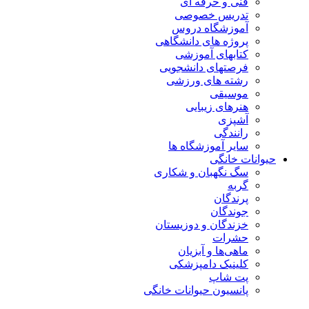
فنی و حرفه ای
تدریس خصوصی
آموزشگاه دروس
پروژه های دانشگاهی
کتابهای آموزشی
فرصتهای دانشجویی
رشته های ورزشی
موسیقی
هنرهای زیبایی
آشپزی
رانندگی
سایر آموزشگاه ها
حیوانات خانگی
سگ نگهبان و شکاری
گربه
پرندگان
جوندگان
خزندگان و دوزیستان
حشرات
ماهی‌ها و آبزیان
کلینیک دامپزشکی
پت شاپ
پانسیون حیوانات خانگی