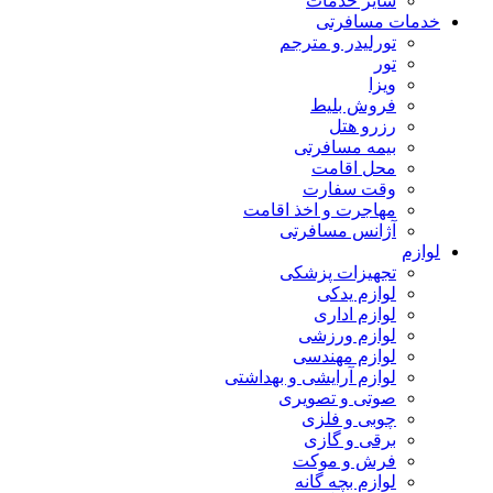
سایر خدمات
خدمات مسافرتی
تورلیدر و مترجم
تور
ویزا
فروش بلیط
رزرو هتل
بیمه مسافرتی
محل اقامت
وقت سفارت
مهاجرت و اخذ اقامت
آژانس مسافرتی
لوازم
تجهیزات پزشکی
لوازم یدکی
لوازم اداری
لوازم ورزشی
لوازم مهندسی
لوازم آرایشی و بهداشتی
صوتی و تصویری
چوبی و فلزی
برقی و گازی
فرش و موکت
لوازم بچه گانه