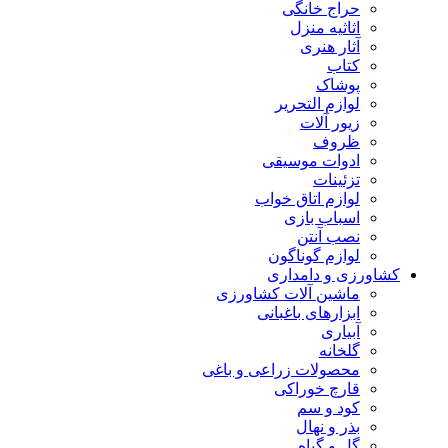
حراج خانگی
اثاثیه منزل
آثار هنری
کتاب
پوشاک
لوازم التحریر
زیور آلات
ظروف
ادوات موسیقی
تزئینات
لوازم اتاق خواب
اسباب بازی
نصب آنتن
لوازم گوناگون
کشاورزی و دامداری
ماشین آلات کشاورزی
ابزارهای باغبانی
آبیاری
گلخانه
محصولات زراعی و باغی
قارچ خوراکی
کود و سم
بذر و نهال
گل و گیاه