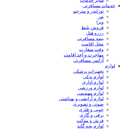
سایر خدمات
خدمات مسافرتی
تورلیدر و مترجم
تور
ویزا
فروش بلیط
رزرو هتل
بیمه مسافرتی
محل اقامت
وقت سفارت
مهاجرت و اخذ اقامت
آژانس مسافرتی
لوازم
تجهیزات پزشکی
لوازم یدکی
لوازم اداری
لوازم ورزشی
لوازم مهندسی
لوازم آرایشی و بهداشتی
صوتی و تصویری
چوبی و فلزی
برقی و گازی
فرش و موکت
لوازم بچه گانه