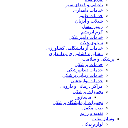
باغبانی و فضای سبز
خدمات دامداری
خدمات طیور
شیلات و آبزیان
زنبور عسل
کرم ابریشم
خدمات دامپزشکی
سیلوی غلات
خدمات آزمایشگاهی کشاورزی
مشاوره کشاورزی و دامداری
پزشکی و سلامت
خدمات پزشکی
خدمات دندانپزشکی
خدمات زیبایی پزشکی
خدمات توانبخشی
مراکز درمانی و دارویی
تجهیزات پزشکی
ماساژور
تجهیزات آزمایشگاه پزشکی
طب مکمل
تغذیه و رژیم
وسایل نقلیه
لوازم یدکی