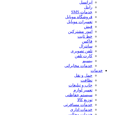
ایرانسل
رایتل
خدمات SMS
فروشگاه موبایل
تعمیرات موبایل
فیش
امور مشترکین
خط ثابت
فاکس
سانترال
تلفن تصویری
کارت تلفن
بیسیم
خدمات مخابراتی
خدمات
حمل و نقل
نظافت
چاپ و تبلیغات
تعمیر لوازم
سیستم حفاظتی
توزیع کالا
خدمات مسافرتی
خدمات اداری
خدمات مجالس