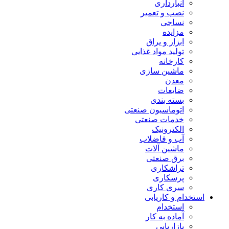
انبارداری
نصب و تعمیر
نساجی
مزایده
ابزار و یراق
تولید مواد غذایی
کارخانه
ماشین سازی
معدن
ضایعات
بسته بندی
اتوماسیون صنعتی
خدمات صنعتی
الکترونیک
آب و فاضلاب
ماشین آلات
برق صنعتی
تراشکاری
پرسکاری
سری کاری
استخدام و کاریابی
استخدام
آماده به کار
بازاریابی