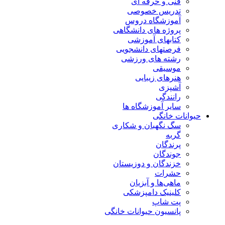
فنی و حرفه ای
تدریس خصوصی
آموزشگاه دروس
پروژه های دانشگاهی
کتابهای آموزشی
فرصتهای دانشجویی
رشته های ورزشی
موسیقی
هنرهای زیبایی
آشپزی
رانندگی
سایر آموزشگاه ها
حیوانات خانگی
سگ نگهبان و شکاری
گربه
پرندگان
جوندگان
خزندگان و دوزیستان
حشرات
ماهی‌ها و آبزیان
کلینیک دامپزشکی
پت شاپ
پانسیون حیوانات خانگی