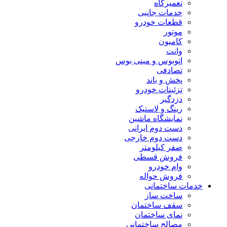
تعمیرگاه
خدمات جانبی
قطعات خودرو
موتور
کامیون
وانت
اتوبوس و مینی بوس
تصادفی
پخش و باند
تزئینات خودرو
دزدگیر
رینگ و لاستیک
نمایشگاه ماشین
دست دوم ایرانی
دست دوم خارجی
صفر کیلومتر
فروش قسطی
وام خودرو
فروش حواله
خدمات ساختمانی
ساخت ساز
سقف ساختمان
نمای ساختمان
مصالح ساختمانی