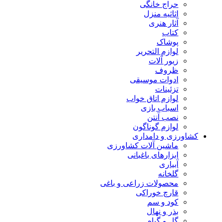
حراج خانگی
اثاثیه منزل
آثار هنری
کتاب
پوشاک
لوازم التحریر
زیور آلات
ظروف
ادوات موسیقی
تزئینات
لوازم اتاق خواب
اسباب بازی
نصب آنتن
لوازم گوناگون
کشاورزی و دامداری
ماشین آلات کشاورزی
ابزارهای باغبانی
آبیاری
گلخانه
محصولات زراعی و باغی
قارچ خوراکی
کود و سم
بذر و نهال
گل و گیاه