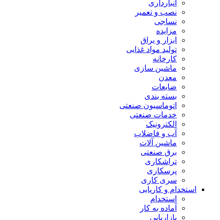
انبارداری
نصب و تعمیر
نساجی
مزایده
ابزار و یراق
تولید مواد غذایی
کارخانه
ماشین سازی
معدن
ضایعات
بسته بندی
اتوماسیون صنعتی
خدمات صنعتی
الکترونیک
آب و فاضلاب
ماشین آلات
برق صنعتی
تراشکاری
پرسکاری
سری کاری
استخدام و کاریابی
استخدام
آماده به کار
بازاریابی