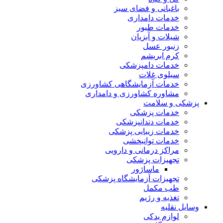
باغبانی و فضای سبز
خدمات دامداری
خدمات طیور
شیلات و آبزیان
زنبور عسل
کرم ابریشم
خدمات دامپزشکی
سیلوی غلات
خدمات آزمایشگاهی کشاورزی
مشاوره کشاورزی و دامداری
پزشکی و سلامت
خدمات پزشکی
خدمات دندانپزشکی
خدمات زیبایی پزشکی
خدمات توانبخشی
مراکز درمانی و دارویی
تجهیزات پزشکی
ماساژور
تجهیزات آزمایشگاه پزشکی
طب مکمل
تغذیه و رژیم
وسایل نقلیه
لوازم یدکی