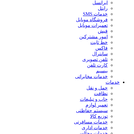
ایرانسل
رایتل
خدمات SMS
فروشگاه موبایل
تعمیرات موبایل
فیش
امور مشترکین
خط ثابت
فاکس
سانترال
تلفن تصویری
کارت تلفن
بیسیم
خدمات مخابراتی
خدمات
حمل و نقل
نظافت
چاپ و تبلیغات
تعمیر لوازم
سیستم حفاظتی
توزیع کالا
خدمات مسافرتی
خدمات اداری
خدمات مجالس