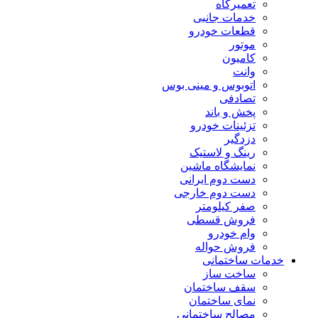
تعمیرگاه
خدمات جانبی
قطعات خودرو
موتور
کامیون
وانت
اتوبوس و مینی بوس
تصادفی
پخش و باند
تزئینات خودرو
دزدگیر
رینگ و لاستیک
نمایشگاه ماشین
دست دوم ایرانی
دست دوم خارجی
صفر کیلومتر
فروش قسطی
وام خودرو
فروش حواله
خدمات ساختمانی
ساخت ساز
سقف ساختمان
نمای ساختمان
مصالح ساختمانی