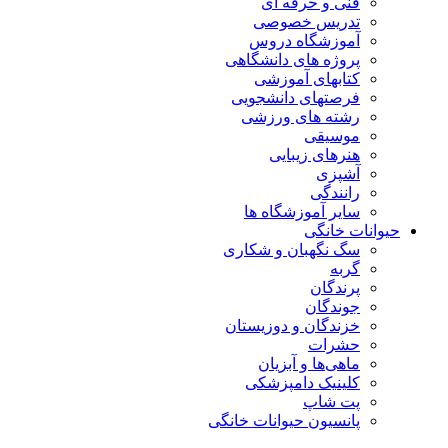
فنی و حرفه ای
تدریس خصوصی
آموزشگاه دروس
پروژه های دانشگاهی
کتابهای آموزشی
فرصتهای دانشجویی
رشته های ورزشی
موسیقی
هنرهای زیبایی
آشپزی
رانندگی
سایر آموزشگاه ها
حیوانات خانگی
سگ نگهبان و شکاری
گربه
پرندگان
جوندگان
خزندگان و دوزیستان
حشرات
ماهی‌ها و آبزیان
کلینیک دامپزشکی
پت شاپ
پانسیون حیوانات خانگی