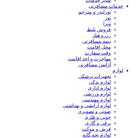
سایر خدمات
خدمات مسافرتی
تورلیدر و مترجم
تور
ویزا
فروش بلیط
رزرو هتل
بیمه مسافرتی
محل اقامت
وقت سفارت
مهاجرت و اخذ اقامت
آژانس مسافرتی
لوازم
تجهیزات پزشکی
لوازم یدکی
لوازم اداری
لوازم ورزشی
لوازم مهندسی
لوازم آرایشی و بهداشتی
صوتی و تصویری
چوبی و فلزی
برقی و گازی
فرش و موکت
لوازم بچه گانه