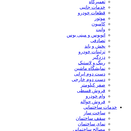
تعمیرگاه
خدمات جانبی
قطعات خودرو
موتور
کامیون
وانت
اتوبوس و مینی بوس
تصادفی
پخش و باند
تزئینات خودرو
دزدگیر
رینگ و لاستیک
نمایشگاه ماشین
دست دوم ایرانی
دست دوم خارجی
صفر کیلومتر
فروش قسطی
وام خودرو
فروش حواله
خدمات ساختمانی
ساخت ساز
سقف ساختمان
نمای ساختمان
مصالح ساختمانی