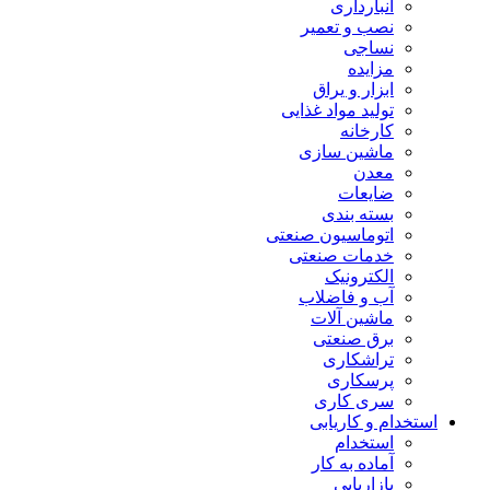
انبارداری
نصب و تعمیر
نساجی
مزایده
ابزار و یراق
تولید مواد غذایی
کارخانه
ماشین سازی
معدن
ضایعات
بسته بندی
اتوماسیون صنعتی
خدمات صنعتی
الکترونیک
آب و فاضلاب
ماشین آلات
برق صنعتی
تراشکاری
پرسکاری
سری کاری
استخدام و کاریابی
استخدام
آماده به کار
بازاریابی