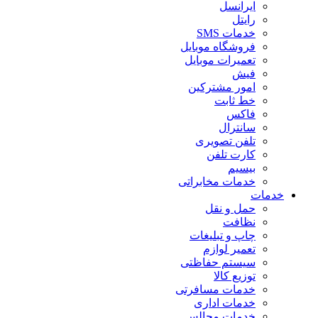
ایرانسل
رایتل
خدمات SMS
فروشگاه موبایل
تعمیرات موبایل
فیش
امور مشترکین
خط ثابت
فاکس
سانترال
تلفن تصویری
کارت تلفن
بیسیم
خدمات مخابراتی
خدمات
حمل و نقل
نظافت
چاپ و تبلیغات
تعمیر لوازم
سیستم حفاظتی
توزیع کالا
خدمات مسافرتی
خدمات اداری
خدمات مجالس