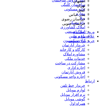
پیش فروش ساختمان
اصفهان
ساختمان کلنگی
تهران
خانه مسکونی
کیش
مغازه
بندر عباس
ویلا
خراسان رضوی
وام مسکن
خراسان جنوبی
املاک کشاورزی
املاک صنعتی
ورود / ثبت نام
باغ و زمین
علاقه‌مندی ها
اتاق و پانسیون
خرید پلن عضویت
خریدار آپارتمان
کارگاه و کارخانه
مشاوره املاک
خدمات ملکی
مشارکت در ساخت
اجاره اداری
فروش آپارتمان
اجاره واحد مسکونی
ارتباط
خریدار خط تلفن
لوازم موبایل
نرم افزار موبایل
گوشی موبایل
همراه اول