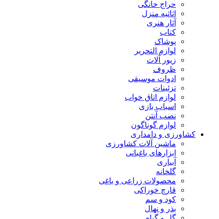
حراج خانگی
اثاثیه منزل
آثار هنری
کتاب
پوشاک
لوازم التحریر
زیور آلات
ظروف
ادوات موسیقی
تزئینات
لوازم اتاق خواب
اسباب بازی
نصب آنتن
لوازم گوناگون
کشاورزی و دامداری
ماشین آلات کشاورزی
ابزارهای باغبانی
آبیاری
گلخانه
محصولات زراعی و باغی
قارچ خوراکی
کود و سم
بذر و نهال
گل و گیاه