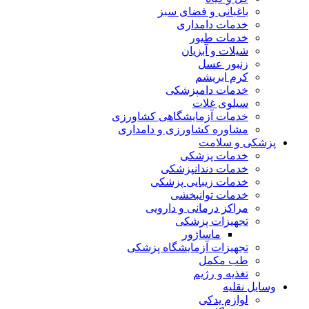
باغبانی و فضای سبز
خدمات دامداری
خدمات طیور
شیلات و آبزیان
زنبور عسل
کرم ابریشم
خدمات دامپزشکی
سیلوی غلات
خدمات آزمایشگاهی کشاورزی
مشاوره کشاورزی و دامداری
پزشکی و سلامت
خدمات پزشکی
خدمات دندانپزشکی
خدمات زیبایی پزشکی
خدمات توانبخشی
مراکز درمانی و دارویی
تجهیزات پزشکی
ماساژور
تجهیزات آزمایشگاه پزشکی
طب مکمل
تغذیه و رژیم
وسایل نقلیه
لوازم یدکی