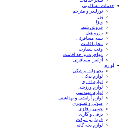
سایر خدمات
خدمات مسافرتی
تورلیدر و مترجم
تور
ویزا
فروش بلیط
رزرو هتل
بیمه مسافرتی
محل اقامت
وقت سفارت
مهاجرت و اخذ اقامت
آژانس مسافرتی
لوازم
تجهیزات پزشکی
لوازم یدکی
لوازم اداری
لوازم ورزشی
لوازم مهندسی
لوازم آرایشی و بهداشتی
صوتی و تصویری
چوبی و فلزی
برقی و گازی
فرش و موکت
لوازم بچه گانه