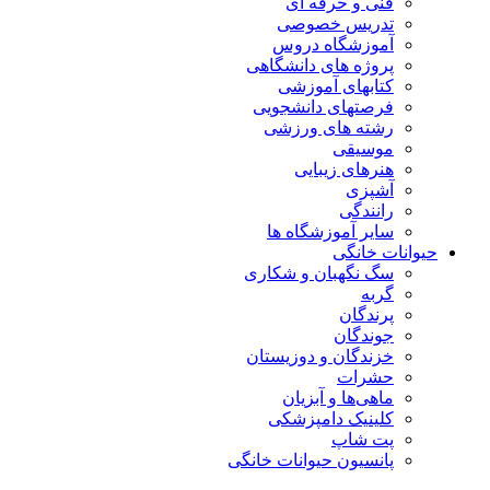
فنی و حرفه ای
تدریس خصوصی
آموزشگاه دروس
پروژه های دانشگاهی
کتابهای آموزشی
فرصتهای دانشجویی
رشته های ورزشی
موسیقی
هنرهای زیبایی
آشپزی
رانندگی
سایر آموزشگاه ها
حیوانات خانگی
سگ نگهبان و شکاری
گربه
پرندگان
جوندگان
خزندگان و دوزیستان
حشرات
ماهی‌ها و آبزیان
کلینیک دامپزشکی
پت شاپ
پانسیون حیوانات خانگی