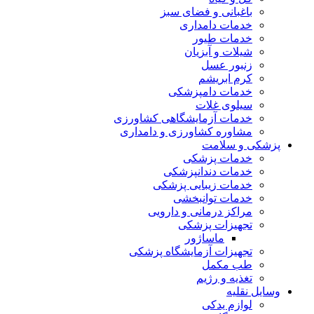
باغبانی و فضای سبز
خدمات دامداری
خدمات طیور
شیلات و آبزیان
زنبور عسل
کرم ابریشم
خدمات دامپزشکی
سیلوی غلات
خدمات آزمایشگاهی کشاورزی
مشاوره کشاورزی و دامداری
پزشکی و سلامت
خدمات پزشکی
خدمات دندانپزشکی
خدمات زیبایی پزشکی
خدمات توانبخشی
مراکز درمانی و دارویی
تجهیزات پزشکی
ماساژور
تجهیزات آزمایشگاه پزشکی
طب مکمل
تغذیه و رژیم
وسایل نقلیه
لوازم یدکی