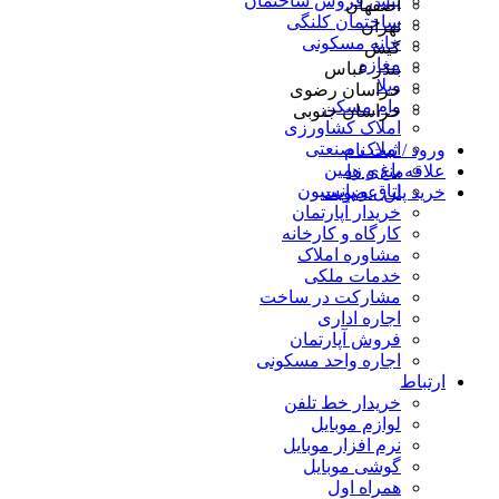
پیش فروش ساختمان
اصفهان
ساختمان کلنگی
تهران
خانه مسکونی
کیش
مغازه
بندر عباس
ویلا
خراسان رضوی
وام مسکن
خراسان جنوبی
املاک کشاورزی
املاک صنعتی
ورود / ثبت نام
باغ و زمین
علاقه‌مندی ها
اتاق و پانسیون
خرید پلن عضویت
خریدار آپارتمان
کارگاه و کارخانه
مشاوره املاک
خدمات ملکی
مشارکت در ساخت
اجاره اداری
فروش آپارتمان
اجاره واحد مسکونی
ارتباط
خریدار خط تلفن
لوازم موبایل
نرم افزار موبایل
گوشی موبایل
همراه اول