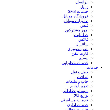
ایرانسل
رایتل
خدمات SMS
فروشگاه موبایل
تعمیرات موبایل
فیش
امور مشترکین
خط ثابت
فاکس
سانترال
تلفن تصویری
کارت تلفن
بیسیم
خدمات مخابراتی
خدمات
حمل و نقل
نظافت
چاپ و تبلیغات
تعمیر لوازم
سیستم حفاظتی
توزیع کالا
خدمات مسافرتی
خدمات اداری
خدمات مجالس