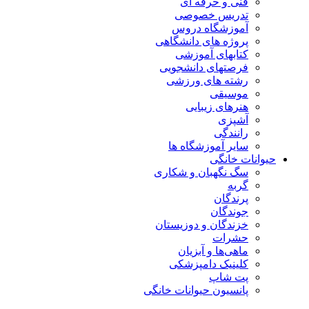
فنی و حرفه ای
تدریس خصوصی
آموزشگاه دروس
پروژه های دانشگاهی
کتابهای آموزشی
فرصتهای دانشجویی
رشته های ورزشی
موسیقی
هنرهای زیبایی
آشپزی
رانندگی
سایر آموزشگاه ها
حیوانات خانگی
سگ نگهبان و شکاری
گربه
پرندگان
جوندگان
خزندگان و دوزیستان
حشرات
ماهی‌ها و آبزیان
کلینیک دامپزشکی
پت شاپ
پانسیون حیوانات خانگی