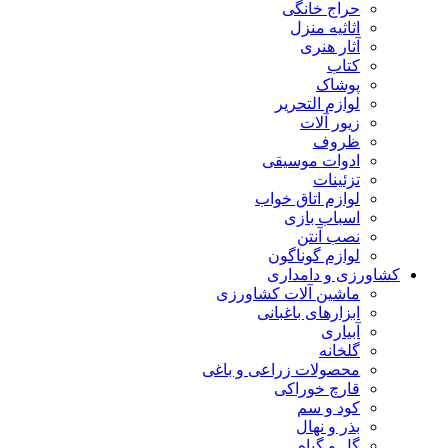
حراج خانگی
اثاثیه منزل
آثار هنری
کتاب
پوشاک
لوازم التحریر
زیور آلات
ظروف
ادوات موسیقی
تزئینات
لوازم اتاق خواب
اسباب بازی
نصب آنتن
لوازم گوناگون
کشاورزی و دامداری
ماشین آلات کشاورزی
ابزارهای باغبانی
آبیاری
گلخانه
محصولات زراعی و باغی
قارچ خوراکی
کود و سم
بذر و نهال
گل و گیاه