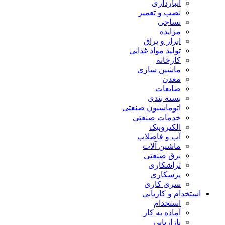
انبارداری
نصب و تعمیر
نساجی
مزایده
ابزار و یراق
تولید مواد غذایی
کارخانه
ماشین سازی
معدن
ضایعات
بسته بندی
اتوماسیون صنعتی
خدمات صنعتی
الکترونیک
آب و فاضلاب
ماشین آلات
برق صنعتی
تراشکاری
پرسکاری
سری کاری
استخدام و کاریابی
استخدام
آماده به کار
بازاریابی