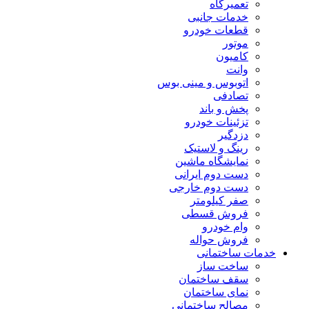
تعمیرگاه
خدمات جانبی
قطعات خودرو
موتور
کامیون
وانت
اتوبوس و مینی بوس
تصادفی
پخش و باند
تزئینات خودرو
دزدگیر
رینگ و لاستیک
نمایشگاه ماشین
دست دوم ایرانی
دست دوم خارجی
صفر کیلومتر
فروش قسطی
وام خودرو
فروش حواله
خدمات ساختمانی
ساخت ساز
سقف ساختمان
نمای ساختمان
مصالح ساختمانی