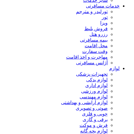
سایر خدمات
خدمات مسافرتی
تورلیدر و مترجم
تور
ویزا
فروش بلیط
رزرو هتل
بیمه مسافرتی
محل اقامت
وقت سفارت
مهاجرت و اخذ اقامت
آژانس مسافرتی
لوازم
تجهیزات پزشکی
لوازم یدکی
لوازم اداری
لوازم ورزشی
لوازم مهندسی
لوازم آرایشی و بهداشتی
صوتی و تصویری
چوبی و فلزی
برقی و گازی
فرش و موکت
لوازم بچه گانه