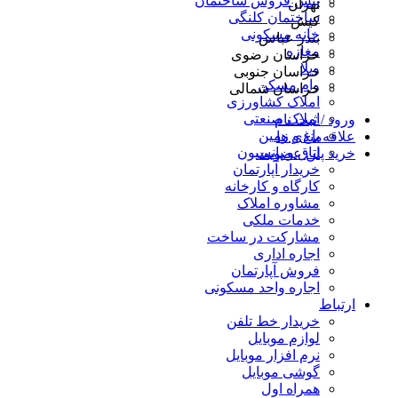
پیش فروش ساختمان
تهران
ساختمان کلنگی
کیش
خانه مسکونی
بندر عباس
مغازه
خراسان رضوی
ویلا
خراسان جنوبی
وام مسکن
خراسان شمالی
املاک کشاورزی
املاک صنعتی
ورود / ثبت نام
باغ و زمین
علاقه‌مندی ها
اتاق و پانسیون
خرید پلن عضویت
خریدار آپارتمان
کارگاه و کارخانه
مشاوره املاک
خدمات ملکی
مشارکت در ساخت
اجاره اداری
فروش آپارتمان
اجاره واحد مسکونی
ارتباط
خریدار خط تلفن
لوازم موبایل
نرم افزار موبایل
گوشی موبایل
همراه اول