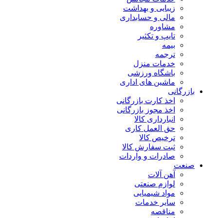
زیبایی و بهداشت
مالی و حسابداری
مشاوره
تایپ و تکثیر
بیمه
ترجمه
خدمات منزل
باشگاه ورزشی
ماشین های اداری
بازرگانی
اخذ کارت بازرگانی
اخذ مجوز بازرگانی
انبارداری کالا
حق العمل کاری
ترخیص کالا
ثبت سفارش کالا
صادرات و واردات
صنعت
آهن آلات
لوازم صنعتی
مواد شیمیایی
سایر خدمات
مناقصه