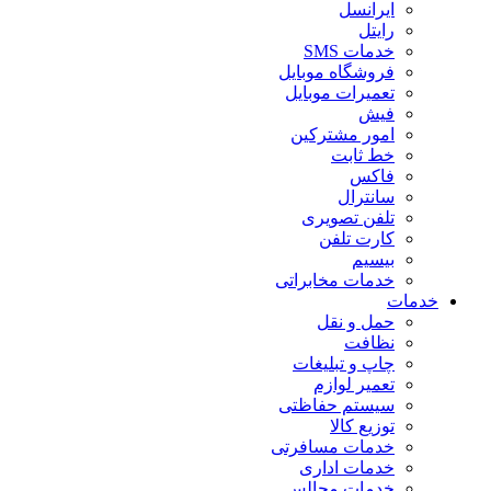
ایرانسل
رایتل
خدمات SMS
فروشگاه موبایل
تعمیرات موبایل
فیش
امور مشترکین
خط ثابت
فاکس
سانترال
تلفن تصویری
کارت تلفن
بیسیم
خدمات مخابراتی
خدمات
حمل و نقل
نظافت
چاپ و تبلیغات
تعمیر لوازم
سیستم حفاظتی
توزیع کالا
خدمات مسافرتی
خدمات اداری
خدمات مجالس