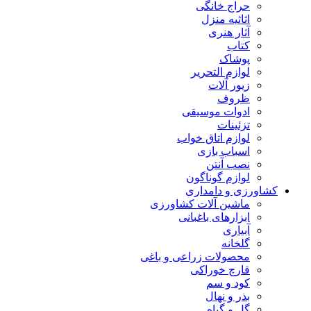
حراج خانگی
اثاثیه منزل
آثار هنری
کتاب
پوشاک
لوازم التحریر
زیور آلات
ظروف
ادوات موسیقی
تزئینات
لوازم اتاق خواب
اسباب بازی
نصب آنتن
لوازم گوناگون
کشاورزی و دامداری
ماشین آلات کشاورزی
ابزارهای باغبانی
آبیاری
گلخانه
محصولات زراعی و باغی
قارچ خوراکی
کود و سم
بذر و نهال
گل و گیاه