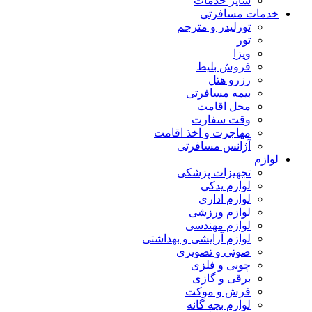
سایر خدمات
خدمات مسافرتی
تورلیدر و مترجم
تور
ویزا
فروش بلیط
رزرو هتل
بیمه مسافرتی
محل اقامت
وقت سفارت
مهاجرت و اخذ اقامت
آژانس مسافرتی
لوازم
تجهیزات پزشکی
لوازم یدکی
لوازم اداری
لوازم ورزشی
لوازم مهندسی
لوازم آرایشی و بهداشتی
صوتی و تصویری
چوبی و فلزی
برقی و گازی
فرش و موکت
لوازم بچه گانه