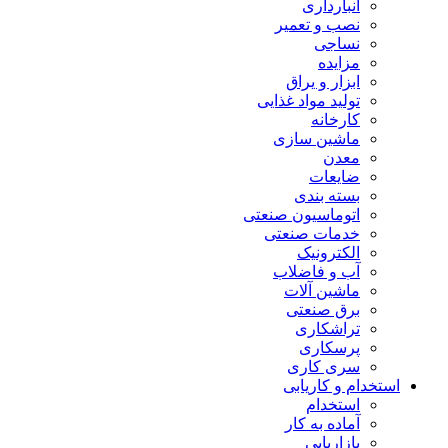
انبارداری
نصب و تعمیر
نساجی
مزایده
ابزار و یراق
تولید مواد غذایی
کارخانه
ماشین سازی
معدن
ضایعات
بسته بندی
اتوماسیون صنعتی
خدمات صنعتی
الکترونیک
آب و فاضلاب
ماشین آلات
برق صنعتی
تراشکاری
پرسکاری
سری کاری
استخدام و کاریابی
استخدام
آماده به کار
بازاریابی