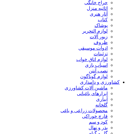
حراج خانگی
اثاثیه منزل
آثار هنری
کتاب
پوشاک
لوازم التحریر
زیور آلات
ظروف
ادوات موسیقی
تزئینات
لوازم اتاق خواب
اسباب بازی
نصب آنتن
لوازم گوناگون
کشاورزی و دامداری
ماشین آلات کشاورزی
ابزارهای باغبانی
آبیاری
گلخانه
محصولات زراعی و باغی
قارچ خوراکی
کود و سم
بذر و نهال
گل و گیاه