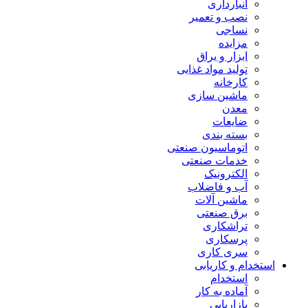
انبارداری
نصب و تعمیر
نساجی
مزایده
ابزار و یراق
تولید مواد غذایی
کارخانه
ماشین سازی
معدن
ضایعات
بسته بندی
اتوماسیون صنعتی
خدمات صنعتی
الکترونیک
آب و فاضلاب
ماشین آلات
برق صنعتی
تراشکاری
پرسکاری
سری کاری
استخدام و کاریابی
استخدام
آماده به کار
بازاریابی