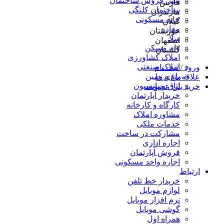
پیش فروش ساختمان
فارس
ساختمان کلنگی
مازندران
خانه مسکونی
گیلان
مغازه
خوزستان
ویلا
اصفهان
وام مسکن
گلستان
املاک کشاورزی
املاک صنعتی
ورود / ثبت نام
باغ و زمین
علاقه‌مندی ها
اتاق و پانسیون
خرید پلن عضویت
خریدار آپارتمان
کارگاه و کارخانه
مشاوره املاک
خدمات ملکی
مشارکت در ساخت
اجاره اداری
فروش آپارتمان
اجاره واحد مسکونی
ارتباط
خریدار خط تلفن
لوازم موبایل
نرم افزار موبایل
گوشی موبایل
همراه اول