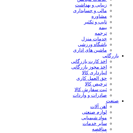
زیبایی و بهداشت
مالی و حسابداری
مشاوره
تایپ و تکثیر
بیمه
ترجمه
خدمات منزل
باشگاه ورزشی
ماشین های اداری
بازرگانی
اخذ کارت بازرگانی
اخذ مجوز بازرگانی
انبارداری کالا
حق العمل کاری
ترخیص کالا
ثبت سفارش کالا
صادرات و واردات
صنعت
آهن آلات
لوازم صنعتی
مواد شیمیایی
سایر خدمات
مناقصه