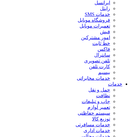
ایرانسل
رایتل
خدمات SMS
فروشگاه موبایل
تعمیرات موبایل
فیش
امور مشترکین
خط ثابت
فاکس
سانترال
تلفن تصویری
کارت تلفن
بیسیم
خدمات مخابراتی
خدمات
حمل و نقل
نظافت
چاپ و تبلیغات
تعمیر لوازم
سیستم حفاظتی
توزیع کالا
خدمات مسافرتی
خدمات اداری
خدمات مجالس