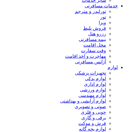
سایر خدمات
خدمات مسافرتی
تورلیدر و مترجم
تور
ویزا
فروش بلیط
رزرو هتل
بیمه مسافرتی
محل اقامت
وقت سفارت
مهاجرت و اخذ اقامت
آژانس مسافرتی
لوازم
تجهیزات پزشکی
لوازم یدکی
لوازم اداری
لوازم ورزشی
لوازم مهندسی
لوازم آرایشی و بهداشتی
صوتی و تصویری
چوبی و فلزی
برقی و گازی
فرش و موکت
لوازم بچه گانه