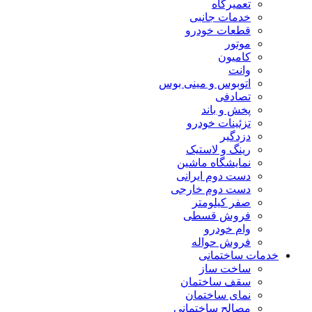
تعمیرگاه
خدمات جانبی
قطعات خودرو
موتور
کامیون
وانت
اتوبوس و مینی بوس
تصادفی
پخش و باند
تزئینات خودرو
دزدگیر
رینگ و لاستیک
نمایشگاه ماشین
دست دوم ایرانی
دست دوم خارجی
صفر کیلومتر
فروش قسطی
وام خودرو
فروش حواله
خدمات ساختمانی
ساخت ساز
سقف ساختمان
نمای ساختمان
مصالح ساختمانی