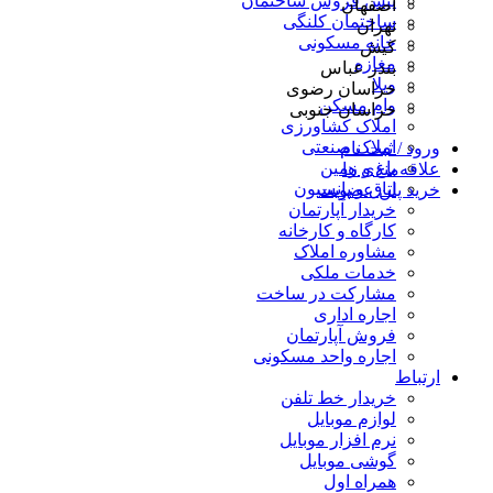
پیش فروش ساختمان
اصفهان
ساختمان کلنگی
تهران
خانه مسکونی
کیش
مغازه
بندر عباس
ویلا
خراسان رضوی
وام مسکن
خراسان جنوبی
املاک کشاورزی
املاک صنعتی
ورود / ثبت نام
باغ و زمین
علاقه‌مندی ها
اتاق و پانسیون
خرید پلن عضویت
خریدار آپارتمان
کارگاه و کارخانه
مشاوره املاک
خدمات ملکی
مشارکت در ساخت
اجاره اداری
فروش آپارتمان
اجاره واحد مسکونی
ارتباط
خریدار خط تلفن
لوازم موبایل
نرم افزار موبایل
گوشی موبایل
همراه اول