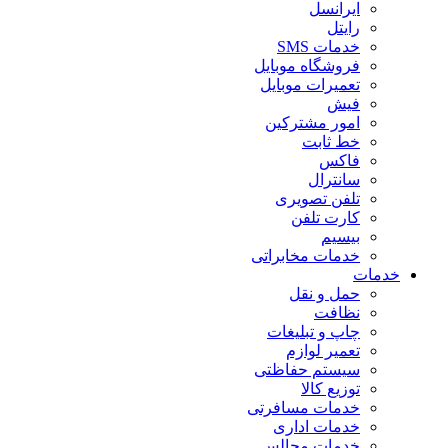
ایرانسل
رایتل
خدمات SMS
فروشگاه موبایل
تعمیرات موبایل
فیش
امور مشترکین
خط ثابت
فاکس
سانترال
تلفن تصویری
کارت تلفن
بیسیم
خدمات مخابراتی
خدمات
حمل و نقل
نظافت
چاپ و تبلیغات
تعمیر لوازم
سیستم حفاظتی
توزیع کالا
خدمات مسافرتی
خدمات اداری
خدمات مجالس