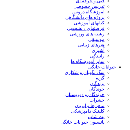
فنی و حرفه ای
تدریس خصوصی
آموزشگاه دروس
پروژه های دانشگاهی
کتابهای آموزشی
فرصتهای دانشجویی
رشته های ورزشی
موسیقی
هنرهای زیبایی
آشپزی
رانندگی
سایر آموزشگاه ها
حیوانات خانگی
سگ نگهبان و شکاری
گربه
پرندگان
جوندگان
خزندگان و دوزیستان
حشرات
ماهی‌ها و آبزیان
کلینیک دامپزشکی
پت شاپ
پانسیون حیوانات خانگی