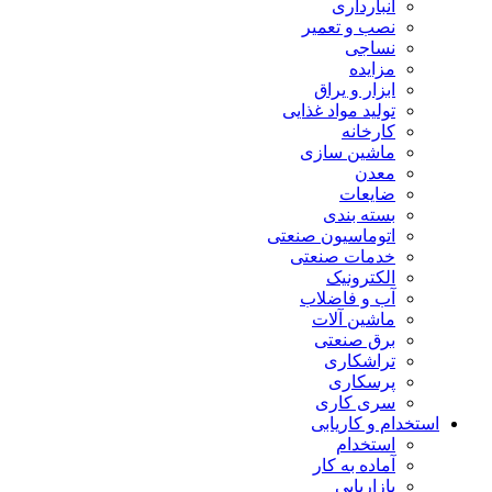
انبارداری
نصب و تعمیر
نساجی
مزایده
ابزار و یراق
تولید مواد غذایی
کارخانه
ماشین سازی
معدن
ضایعات
بسته بندی
اتوماسیون صنعتی
خدمات صنعتی
الکترونیک
آب و فاضلاب
ماشین آلات
برق صنعتی
تراشکاری
پرسکاری
سری کاری
استخدام و کاریابی
استخدام
آماده به کار
بازاریابی