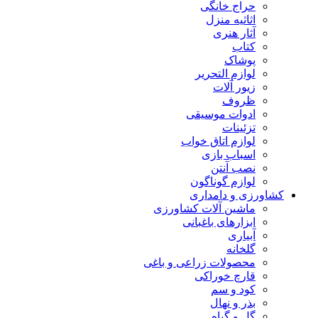
حراج خانگی
اثاثیه منزل
آثار هنری
کتاب
پوشاک
لوازم التحریر
زیور آلات
ظروف
ادوات موسیقی
تزئینات
لوازم اتاق خواب
اسباب بازی
نصب آنتن
لوازم گوناگون
کشاورزی و دامداری
ماشین آلات کشاورزی
ابزارهای باغبانی
آبیاری
گلخانه
محصولات زراعی و باغی
قارچ خوراکی
کود و سم
بذر و نهال
گل و گیاه