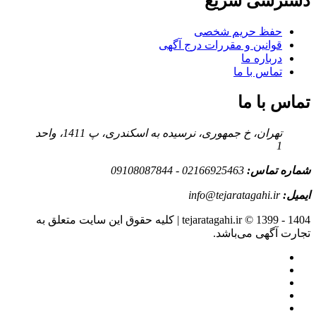
دسترسی سریع
حفظ حریم شخصی
قوانین و مقررات درج آگهی
درباره ما
تماس با ما
تماس با ما
تهران، خ جمهوری، نرسیده به اسکندری، پ 1411، واحد
1
شماره تماس:
02166925463 - 09108087844
ایمیل:
info@tejaratagahi.ir
tejaratagahi.ir © 1399 - 1404 | کلیه حقوق این سایت متعلق به
تجارت آگهی می‌باشد.