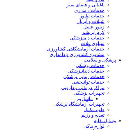
باغبانی و فضای سبز
خدمات دامداری
خدمات طیور
شیلات و آبزیان
زنبور عسل
کرم ابریشم
خدمات دامپزشکی
سیلوی غلات
خدمات آزمایشگاهی کشاورزی
مشاوره کشاورزی و دامداری
پزشکی و سلامت
خدمات پزشکی
خدمات دندانپزشکی
خدمات زیبایی پزشکی
خدمات توانبخشی
مراکز درمانی و دارویی
تجهیزات پزشکی
ماساژور
تجهیزات آزمایشگاه پزشکی
طب مکمل
تغذیه و رژیم
وسایل نقلیه
لوازم یدکی