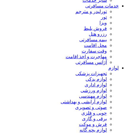
سایر خدمات
خدمات مسافرتی
تورلیدر و مترجم
تور
ویزا
فروش بلیط
رزرو هتل
بیمه مسافرتی
محل اقامت
وقت سفارت
مهاجرت و اخذ اقامت
آژانس مسافرتی
لوازم
تجهیزات پزشکی
لوازم یدکی
لوازم اداری
لوازم ورزشی
لوازم مهندسی
لوازم آرایشی و بهداشتی
صوتی و تصویری
چوبی و فلزی
برقی و گازی
فرش و موکت
لوازم بچه گانه