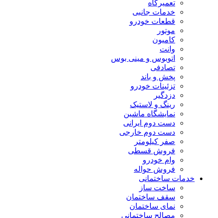
تعمیرگاه
خدمات جانبی
قطعات خودرو
موتور
کامیون
وانت
اتوبوس و مینی بوس
تصادفی
پخش و باند
تزئینات خودرو
دزدگیر
رینگ و لاستیک
نمایشگاه ماشین
دست دوم ایرانی
دست دوم خارجی
صفر کیلومتر
فروش قسطی
وام خودرو
فروش حواله
خدمات ساختمانی
ساخت ساز
سقف ساختمان
نمای ساختمان
مصالح ساختمانی