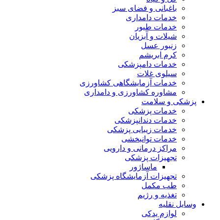
باغبانی و فضای سبز
خدمات دامداری
خدمات طیور
شیلات و آبزیان
زنبور عسل
کرم ابریشم
خدمات دامپزشکی
سیلوی غلات
خدمات آزمایشگاهی کشاورزی
مشاوره کشاورزی و دامداری
پزشکی و سلامت
خدمات پزشکی
خدمات دندانپزشکی
خدمات زیبایی پزشکی
خدمات توانبخشی
مراکز درمانی و دارویی
تجهیزات پزشکی
ماساژور
تجهیزات آزمایشگاه پزشکی
طب مکمل
تغذیه و رژیم
وسایل نقلیه
لوازم یدکی