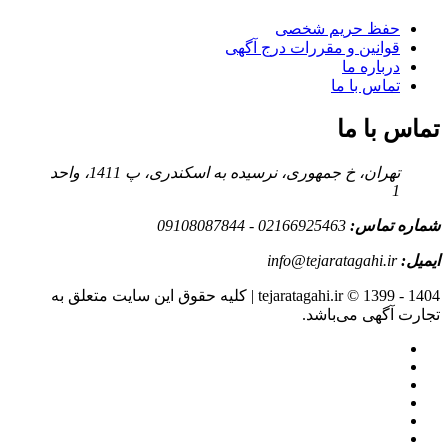
حفظ حریم شخصی
قوانین و مقررات درج آگهی
درباره ما
تماس با ما
تماس با ما
تهران، خ جمهوری، نرسیده به اسکندری، پ 1411، واحد
1
شماره تماس:
02166925463 - 09108087844
ایمیل:
info@tejaratagahi.ir
tejaratagahi.ir © 1399 - 1404 | کلیه حقوق این سایت متعلق به
تجارت آگهی می‌باشد.