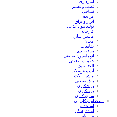
انبارداری
نصب و تعمیر
نساجی
مزایده
ابزار و یراق
تولید مواد غذایی
کارخانه
ماشین سازی
معدن
ضایعات
بسته بندی
اتوماسیون صنعتی
خدمات صنعتی
الکترونیک
آب و فاضلاب
ماشین آلات
برق صنعتی
تراشکاری
پرسکاری
سری کاری
استخدام و کاریابی
استخدام
آماده به کار
بازاریابی