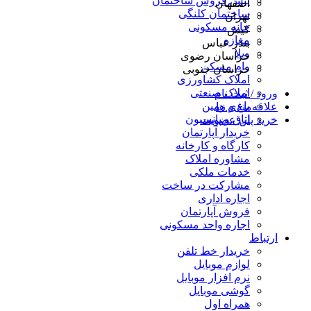
پیش فروش ساختمان
اصفهان
ساختمان کلنگی
تهران
خانه مسکونی
کیش
مغازه
بندر عباس
ویلا
خراسان رضوی
وام مسکن
خراسان جنوبی
املاک کشاورزی
املاک صنعتی
ورود / ثبت نام
باغ و زمین
علاقه‌مندی ها
اتاق و پانسیون
خرید پلن عضویت
خریدار آپارتمان
کارگاه و کارخانه
مشاوره املاک
خدمات ملکی
مشارکت در ساخت
اجاره اداری
فروش آپارتمان
اجاره واحد مسکونی
ارتباط
خریدار خط تلفن
لوازم موبایل
نرم افزار موبایل
گوشی موبایل
همراه اول