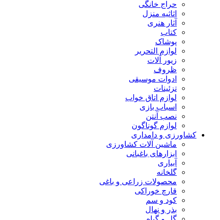
حراج خانگی
اثاثیه منزل
آثار هنری
کتاب
پوشاک
لوازم التحریر
زیور آلات
ظروف
ادوات موسیقی
تزئینات
لوازم اتاق خواب
اسباب بازی
نصب آنتن
لوازم گوناگون
کشاورزی و دامداری
ماشین آلات کشاورزی
ابزارهای باغبانی
آبیاری
گلخانه
محصولات زراعی و باغی
قارچ خوراکی
کود و سم
بذر و نهال
گل و گیاه