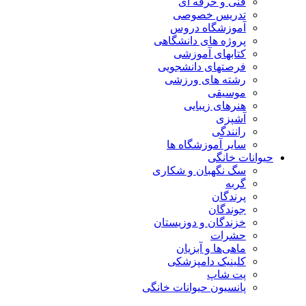
فنی و حرفه ای
تدریس خصوصی
آموزشگاه دروس
پروژه های دانشگاهی
کتابهای آموزشی
فرصتهای دانشجویی
رشته های ورزشی
موسیقی
هنرهای زیبایی
آشپزی
رانندگی
سایر آموزشگاه ها
حیوانات خانگی
سگ نگهبان و شکاری
گربه
پرندگان
جوندگان
خزندگان و دوزیستان
حشرات
ماهی‌ها و آبزیان
کلینیک دامپزشکی
پت شاپ
پانسیون حیوانات خانگی