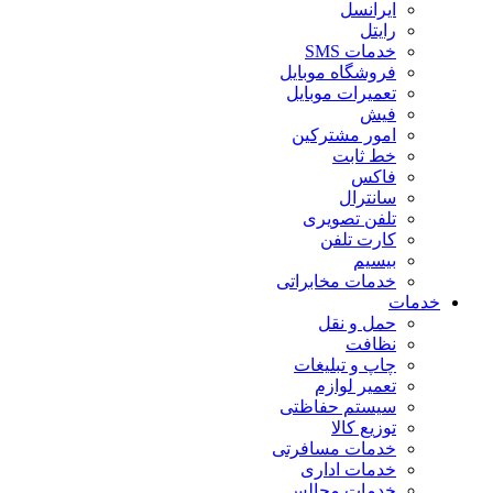
ایرانسل
رایتل
خدمات SMS
فروشگاه موبایل
تعمیرات موبایل
فیش
امور مشترکین
خط ثابت
فاکس
سانترال
تلفن تصویری
کارت تلفن
بیسیم
خدمات مخابراتی
خدمات
حمل و نقل
نظافت
چاپ و تبلیغات
تعمیر لوازم
سیستم حفاظتی
توزیع کالا
خدمات مسافرتی
خدمات اداری
خدمات مجالس