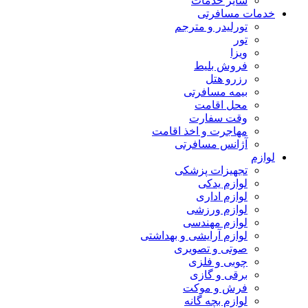
سایر خدمات
خدمات مسافرتی
تورلیدر و مترجم
تور
ویزا
فروش بلیط
رزرو هتل
بیمه مسافرتی
محل اقامت
وقت سفارت
مهاجرت و اخذ اقامت
آژانس مسافرتی
لوازم
تجهیزات پزشکی
لوازم یدکی
لوازم اداری
لوازم ورزشی
لوازم مهندسی
لوازم آرایشی و بهداشتی
صوتی و تصویری
چوبی و فلزی
برقی و گازی
فرش و موکت
لوازم بچه گانه