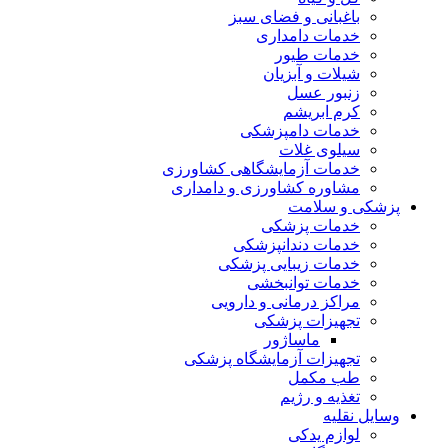
باغبانی و فضای سبز
خدمات دامداری
خدمات طیور
شیلات و آبزیان
زنبور عسل
کرم ابریشم
خدمات دامپزشکی
سیلوی غلات
خدمات آزمایشگاهی کشاورزی
مشاوره کشاورزی و دامداری
پزشکی و سلامت
خدمات پزشکی
خدمات دندانپزشکی
خدمات زیبایی پزشکی
خدمات توانبخشی
مراکز درمانی و دارویی
تجهیزات پزشکی
ماساژور
تجهیزات آزمایشگاه پزشکی
طب مکمل
تغذیه و رژیم
وسایل نقلیه
لوازم یدکی