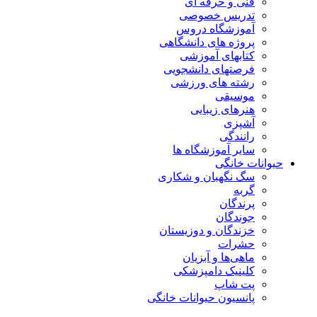
فنی و حرفه ای
تدریس خصوصی
آموزشگاه دروس
پروژه های دانشگاهی
کتابهای آموزشی
فرصتهای دانشجویی
رشته های ورزشی
موسیقی
هنرهای زیبایی
آشپزی
رانندگی
سایر آموزشگاه ها
حیوانات خانگی
سگ نگهبان و شکاری
گربه
پرندگان
جوندگان
خزندگان و دوزیستان
حشرات
ماهی‌ها و آبزیان
کلینیک دامپزشکی
پت شاپ
پانسیون حیوانات خانگی