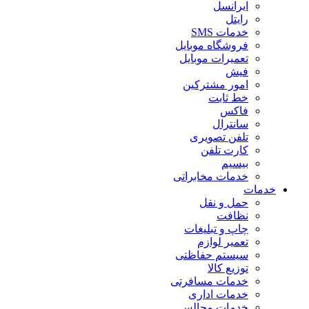
ایرانسل
رایتل
خدمات SMS
فروشگاه موبایل
تعمیرات موبایل
فیش
امور مشترکین
خط ثابت
فاکس
سانترال
تلفن تصویری
کارت تلفن
بیسیم
خدمات مخابراتی
خدمات
حمل و نقل
نظافت
چاپ و تبلیغات
تعمیر لوازم
سیستم حفاظتی
توزیع کالا
خدمات مسافرتی
خدمات اداری
خدمات مجالس