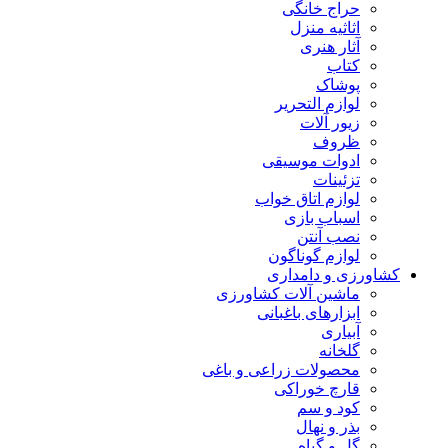
حراج خانگی
اثاثیه منزل
آثار هنری
کتاب
پوشاک
لوازم التحریر
زیور آلات
ظروف
ادوات موسیقی
تزئینات
لوازم اتاق خواب
اسباب بازی
نصب آنتن
لوازم گوناگون
کشاورزی و دامداری
ماشین آلات کشاورزی
ابزارهای باغبانی
آبیاری
گلخانه
محصولات زراعی و باغی
قارچ خوراکی
کود و سم
بذر و نهال
گل و گیاه