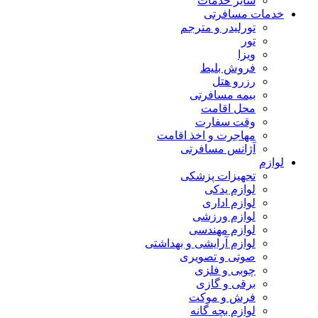
سایر خدمات
خدمات مسافرتی
تورلیدر و مترجم
تور
ویزا
فروش بلیط
رزرو هتل
بیمه مسافرتی
محل اقامت
وقت سفارت
مهاجرت و اخذ اقامت
آژانس مسافرتی
لوازم
تجهیزات پزشکی
لوازم یدکی
لوازم اداری
لوازم ورزشی
لوازم مهندسی
لوازم آرایشی و بهداشتی
صوتی و تصویری
چوبی و فلزی
برقی و گازی
فرش و موکت
لوازم بچه گانه