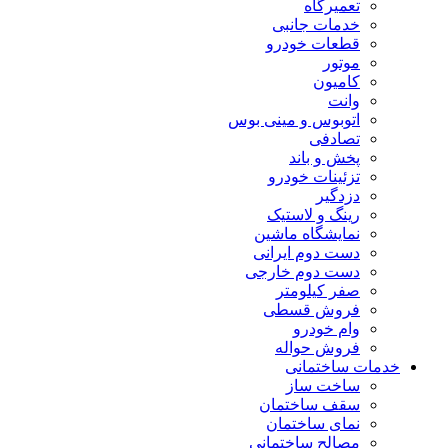
تعمیرگاه
خدمات جانبی
قطعات خودرو
موتور
کامیون
وانت
اتوبوس و مینی بوس
تصادفی
پخش و باند
تزئینات خودرو
دزدگیر
رینگ و لاستیک
نمایشگاه ماشین
دست دوم ایرانی
دست دوم خارجی
صفر کیلومتر
فروش قسطی
وام خودرو
فروش حواله
خدمات ساختمانی
ساخت ساز
سقف ساختمان
نمای ساختمان
مصالح ساختمانی