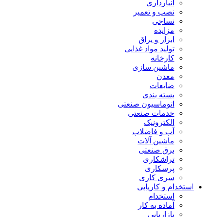
انبارداری
نصب و تعمیر
نساجی
مزایده
ابزار و یراق
تولید مواد غذایی
کارخانه
ماشین سازی
معدن
ضایعات
بسته بندی
اتوماسیون صنعتی
خدمات صنعتی
الکترونیک
آب و فاضلاب
ماشین آلات
برق صنعتی
تراشکاری
پرسکاری
سری کاری
استخدام و کاریابی
استخدام
آماده به کار
بازاریابی