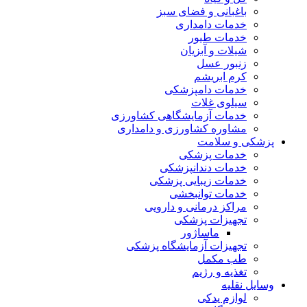
باغبانی و فضای سبز
خدمات دامداری
خدمات طیور
شیلات و آبزیان
زنبور عسل
کرم ابریشم
خدمات دامپزشکی
سیلوی غلات
خدمات آزمایشگاهی کشاورزی
مشاوره کشاورزی و دامداری
پزشکی و سلامت
خدمات پزشکی
خدمات دندانپزشکی
خدمات زیبایی پزشکی
خدمات توانبخشی
مراکز درمانی و دارویی
تجهیزات پزشکی
ماساژور
تجهیزات آزمایشگاه پزشکی
طب مکمل
تغذیه و رژیم
وسایل نقلیه
لوازم یدکی