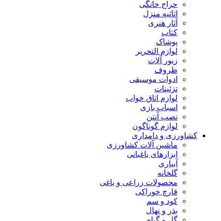
حراج خانگی
اثاثیه منزل
آثار هنری
کتاب
پوشاک
لوازم التحریر
زیور آلات
ظروف
ادوات موسیقی
تزئینات
لوازم اتاق خواب
اسباب بازی
نصب آنتن
لوازم گوناگون
کشاورزی و دامداری
ماشین آلات کشاورزی
ابزارهای باغبانی
آبیاری
گلخانه
محصولات زراعی و باغی
قارچ خوراکی
کود و سم
بذر و نهال
گل و گیاه