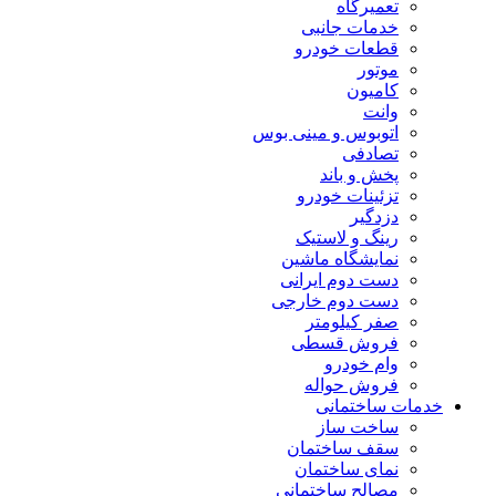
تعمیرگاه
خدمات جانبی
قطعات خودرو
موتور
کامیون
وانت
اتوبوس و مینی بوس
تصادفی
پخش و باند
تزئینات خودرو
دزدگیر
رینگ و لاستیک
نمایشگاه ماشین
دست دوم ایرانی
دست دوم خارجی
صفر کیلومتر
فروش قسطی
وام خودرو
فروش حواله
خدمات ساختمانی
ساخت ساز
سقف ساختمان
نمای ساختمان
مصالح ساختمانی