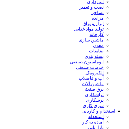
انبارداری
نصب و تعمیر
نساجی
مزایده
ابزار و یراق
تولید مواد غذایی
کارخانه
ماشین سازی
معدن
ضایعات
بسته بندی
اتوماسیون صنعتی
خدمات صنعتی
الکترونیک
آب و فاضلاب
ماشین آلات
برق صنعتی
تراشکاری
پرسکاری
سری کاری
استخدام و کاریابی
استخدام
آماده به کار
بازاریابی