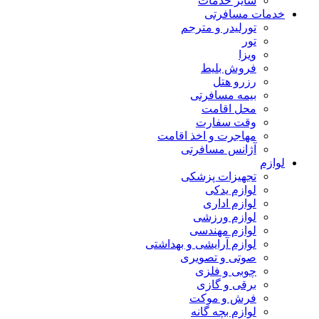
سایر خدمات
خدمات مسافرتی
تورلیدر و مترجم
تور
ویزا
فروش بلیط
رزرو هتل
بیمه مسافرتی
محل اقامت
وقت سفارت
مهاجرت و اخذ اقامت
آژانس مسافرتی
لوازم
تجهیزات پزشکی
لوازم یدکی
لوازم اداری
لوازم ورزشی
لوازم مهندسی
لوازم آرایشی و بهداشتی
صوتی و تصویری
چوبی و فلزی
برقی و گازی
فرش و موکت
لوازم بچه گانه