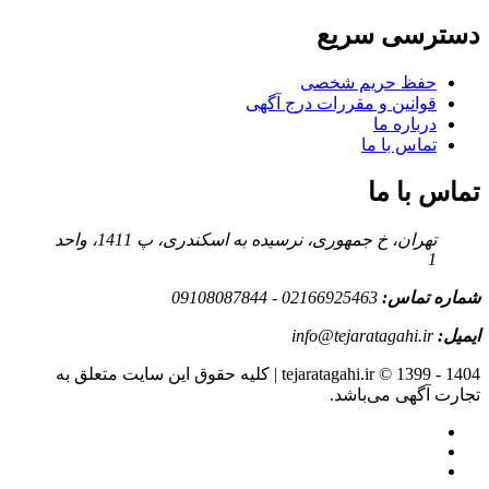
دسترسی سریع
حفظ حریم شخصی
قوانین و مقررات درج آگهی
درباره ما
تماس با ما
تماس با ما
تهران، خ جمهوری، نرسیده به اسکندری، پ 1411، واحد
1
شماره تماس:
02166925463 - 09108087844
ایمیل:
info@tejaratagahi.ir
tejaratagahi.ir © 1399 - 1404 | کلیه حقوق این سایت متعلق به
تجارت آگهی می‌باشد.