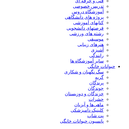
فنی و حرفه ای
تدریس خصوصی
آموزشگاه دروس
پروژه های دانشگاهی
کتابهای آموزشی
فرصتهای دانشجویی
رشته های ورزشی
موسیقی
هنرهای زیبایی
آشپزی
رانندگی
سایر آموزشگاه ها
حیوانات خانگی
سگ نگهبان و شکاری
گربه
پرندگان
جوندگان
خزندگان و دوزیستان
حشرات
ماهی‌ها و آبزیان
کلینیک دامپزشکی
پت شاپ
پانسیون حیوانات خانگی