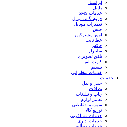
ایرانسل
رایتل
خدمات SMS
فروشگاه موبایل
تعمیرات موبایل
فیش
امور مشترکین
خط ثابت
فاکس
سانترال
تلفن تصویری
کارت تلفن
بیسیم
خدمات مخابراتی
خدمات
حمل و نقل
نظافت
چاپ و تبلیغات
تعمیر لوازم
سیستم حفاظتی
توزیع کالا
خدمات مسافرتی
خدمات اداری
خدمات مجالس