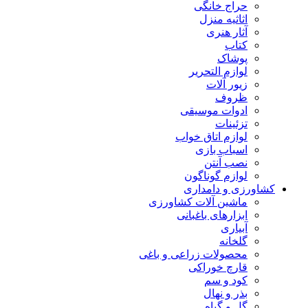
حراج خانگی
اثاثیه منزل
آثار هنری
کتاب
پوشاک
لوازم التحریر
زیور آلات
ظروف
ادوات موسیقی
تزئینات
لوازم اتاق خواب
اسباب بازی
نصب آنتن
لوازم گوناگون
کشاورزی و دامداری
ماشین آلات کشاورزی
ابزارهای باغبانی
آبیاری
گلخانه
محصولات زراعی و باغی
قارچ خوراکی
کود و سم
بذر و نهال
گل و گیاه