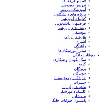
فنی و حرفه ای
تدریس خصوصی
آموزشگاه دروس
پروژه های دانشگاهی
کتابهای آموزشی
فرصتهای دانشجویی
رشته های ورزشی
موسیقی
هنرهای زیبایی
آشپزی
رانندگی
سایر آموزشگاه ها
حیوانات خانگی
سگ نگهبان و شکاری
گربه
پرندگان
جوندگان
خزندگان و دوزیستان
حشرات
ماهی‌ها و آبزیان
کلینیک دامپزشکی
پت شاپ
پانسیون حیوانات خانگی