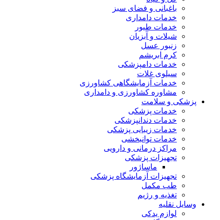
باغبانی و فضای سبز
خدمات دامداری
خدمات طیور
شیلات و آبزیان
زنبور عسل
کرم ابریشم
خدمات دامپزشکی
سیلوی غلات
خدمات آزمایشگاهی کشاورزی
مشاوره کشاورزی و دامداری
پزشکی و سلامت
خدمات پزشکی
خدمات دندانپزشکی
خدمات زیبایی پزشکی
خدمات توانبخشی
مراکز درمانی و دارویی
تجهیزات پزشکی
ماساژور
تجهیزات آزمایشگاه پزشکی
طب مکمل
تغذیه و رژیم
وسایل نقلیه
لوازم یدکی