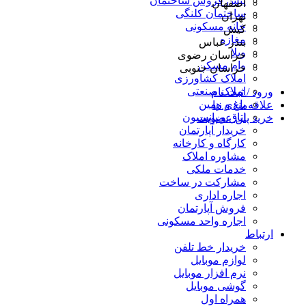
پیش فروش ساختمان
اصفهان
ساختمان کلنگی
تهران
خانه مسکونی
کیش
مغازه
بندر عباس
ویلا
خراسان رضوی
وام مسکن
خراسان جنوبی
املاک کشاورزی
املاک صنعتی
ورود / ثبت نام
باغ و زمین
علاقه‌مندی ها
اتاق و پانسیون
خرید پلن عضویت
خریدار آپارتمان
کارگاه و کارخانه
مشاوره املاک
خدمات ملکی
مشارکت در ساخت
اجاره اداری
فروش آپارتمان
اجاره واحد مسکونی
ارتباط
خریدار خط تلفن
لوازم موبایل
نرم افزار موبایل
گوشی موبایل
همراه اول