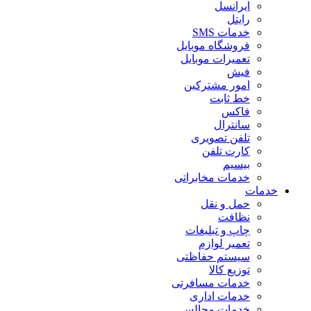
ایرانسل
رایتل
خدمات SMS
فروشگاه موبایل
تعمیرات موبایل
فیش
امور مشترکین
خط ثابت
فاکس
سانترال
تلفن تصویری
کارت تلفن
بیسیم
خدمات مخابراتی
خدمات
حمل و نقل
نظافت
چاپ و تبلیغات
تعمیر لوازم
سیستم حفاظتی
توزیع کالا
خدمات مسافرتی
خدمات اداری
خدمات مجالس