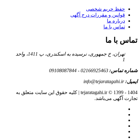
حفظ حریم شخصی
قوانین و مقررات درج آگهی
درباره ما
تماس با ما
تماس با ما
تهران، خ جمهوری، نرسیده به اسکندری، پ 1411، واحد
1
شماره تماس:
02166925463 - 09108087844
ایمیل:
info@tejaratagahi.ir
tejaratagahi.ir © 1399 - 1404 | کلیه حقوق این سایت متعلق به
تجارت آگهی می‌باشد.