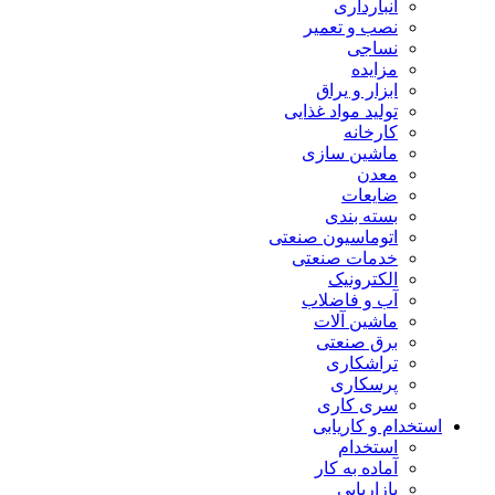
انبارداری
نصب و تعمیر
نساجی
مزایده
ابزار و یراق
تولید مواد غذایی
کارخانه
ماشین سازی
معدن
ضایعات
بسته بندی
اتوماسیون صنعتی
خدمات صنعتی
الکترونیک
آب و فاضلاب
ماشین آلات
برق صنعتی
تراشکاری
پرسکاری
سری کاری
استخدام و کاریابی
استخدام
آماده به کار
بازاریابی