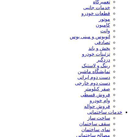
تعمیرگاه
خدمات جانبی
قطعات خودرو
موتور
کامیون
وانت
اتوبوس و مینی بوس
تصادفی
پخش و باند
تزئینات خودرو
دزدگیر
رینگ و لاستیک
نمایشگاه ماشین
دست دوم ایرانی
دست دوم خارجی
صفر کیلومتر
فروش قسطی
وام خودرو
فروش حواله
خدمات ساختمانی
ساخت ساز
سقف ساختمان
نمای ساختمان
مصالح ساختمانی