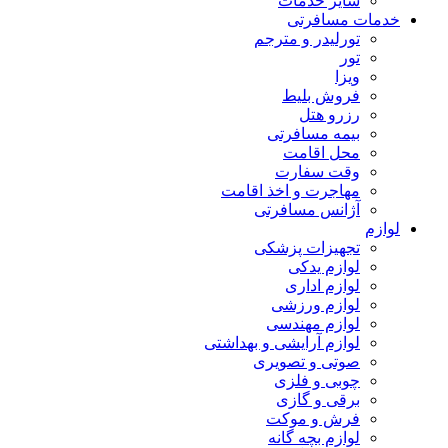
سایر خدمات
خدمات مسافرتی
تورلیدر و مترجم
تور
ویزا
فروش بلیط
رزرو هتل
بیمه مسافرتی
محل اقامت
وقت سفارت
مهاجرت و اخذ اقامت
آژانس مسافرتی
لوازم
تجهیزات پزشکی
لوازم یدکی
لوازم اداری
لوازم ورزشی
لوازم مهندسی
لوازم آرایشی و بهداشتی
صوتی و تصویری
چوبی و فلزی
برقی و گازی
فرش و موکت
لوازم بچه گانه