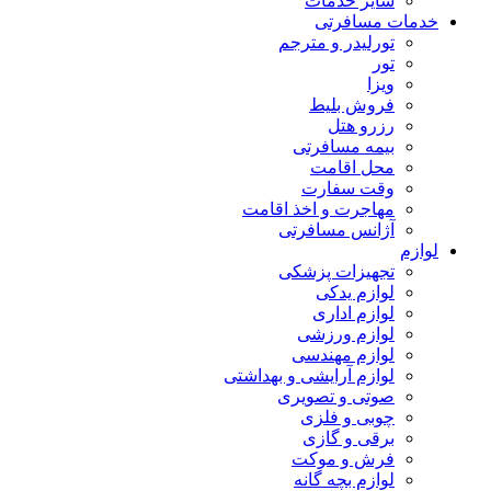
سایر خدمات
خدمات مسافرتی
تورلیدر و مترجم
تور
ویزا
فروش بلیط
رزرو هتل
بیمه مسافرتی
محل اقامت
وقت سفارت
مهاجرت و اخذ اقامت
آژانس مسافرتی
لوازم
تجهیزات پزشکی
لوازم یدکی
لوازم اداری
لوازم ورزشی
لوازم مهندسی
لوازم آرایشی و بهداشتی
صوتی و تصویری
چوبی و فلزی
برقی و گازی
فرش و موکت
لوازم بچه گانه