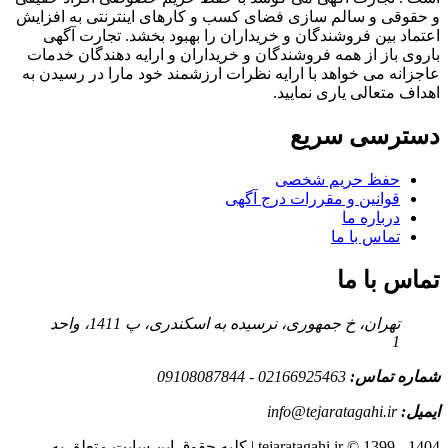
و حقوقی و سالم سازی فضای کسب و کارهای اینترنتی به افزایش
اعتماد بین فروشندگان و خریداران را بهبود بخشد. تجارت آگهی
باروی باز از همه فروشندگان و خریداران و ارایه دهندگان خدمات
عاجزانه می خواهد با ارایه نظرات ارزشمند خود مارا در رسیدن به
اهداف متعالی یاری نمایید.
دسترسی سریع
حفظ حریم شخصی
قوانین و مقررات درج آگهی
درباره ما
تماس با ما
تماس با ما
تهران، خ جمهوری، نرسیده به اسکندری، پ 1411، واحد
1
شماره تماس:
02166925463 - 09108087844
ایمیل:
info@tejaratagahi.ir
tejaratagahi.ir © 1399 - 1404 | کلیه حقوق این سایت متعلق به