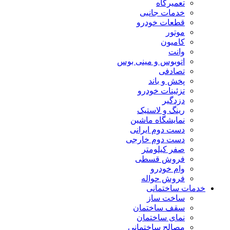
تعمیرگاه
خدمات جانبی
قطعات خودرو
موتور
کامیون
وانت
اتوبوس و مینی بوس
تصادفی
پخش و باند
تزئینات خودرو
دزدگیر
رینگ و لاستیک
نمایشگاه ماشین
دست دوم ایرانی
دست دوم خارجی
صفر کیلومتر
فروش قسطی
وام خودرو
فروش حواله
خدمات ساختمانی
ساخت ساز
سقف ساختمان
نمای ساختمان
مصالح ساختمانی