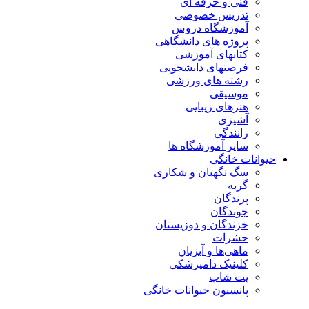
فنی و حرفه ای
تدریس خصوصی
آموزشگاه دروس
پروژه های دانشگاهی
کتابهای آموزشی
فرصتهای دانشجویی
رشته های ورزشی
موسیقی
هنرهای زیبایی
آشپزی
رانندگی
سایر آموزشگاه ها
حیوانات خانگی
سگ نگهبان و شکاری
گربه
پرندگان
جوندگان
خزندگان و دوزیستان
حشرات
ماهی‌ها و آبزیان
کلینیک دامپزشکی
پت شاپ
پانسیون حیوانات خانگی