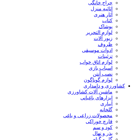
حراج خانگی
اثاثیه منزل
آثار هنری
کتاب
پوشاک
لوازم التحریر
زیور آلات
ظروف
ادوات موسیقی
تزئینات
لوازم اتاق خواب
اسباب بازی
نصب آنتن
لوازم گوناگون
کشاورزی و دامداری
ماشین آلات کشاورزی
ابزارهای باغبانی
آبیاری
گلخانه
محصولات زراعی و باغی
قارچ خوراکی
کود و سم
بذر و نهال
گل و گیاه