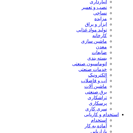
انبارداری
نصب و تعمیر
نساجی
مزایده
ابزار و یراق
تولید مواد غذایی
کارخانه
ماشین سازی
معدن
ضایعات
بسته بندی
اتوماسیون صنعتی
خدمات صنعتی
الکترونیک
آب و فاضلاب
ماشین آلات
برق صنعتی
تراشکاری
پرسکاری
سری کاری
استخدام و کاریابی
استخدام
آماده به کار
بازاریابی