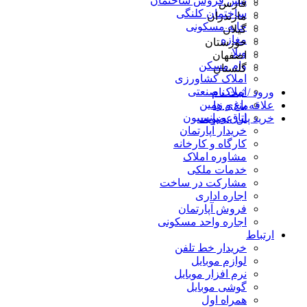
پیش فروش ساختمان
فارس
ساختمان کلنگی
مازندران
خانه مسکونی
گیلان
مغازه
خوزستان
ویلا
اصفهان
وام مسکن
گلستان
املاک کشاورزی
املاک صنعتی
ورود / ثبت نام
باغ و زمین
علاقه‌مندی ها
اتاق و پانسیون
خرید پلن عضویت
خریدار آپارتمان
کارگاه و کارخانه
مشاوره املاک
خدمات ملکی
مشارکت در ساخت
اجاره اداری
فروش آپارتمان
اجاره واحد مسکونی
ارتباط
خریدار خط تلفن
لوازم موبایل
نرم افزار موبایل
گوشی موبایل
همراه اول