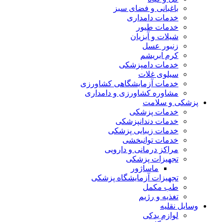
باغبانی و فضای سبز
خدمات دامداری
خدمات طیور
شیلات و آبزیان
زنبور عسل
کرم ابریشم
خدمات دامپزشکی
سیلوی غلات
خدمات آزمایشگاهی کشاورزی
مشاوره کشاورزی و دامداری
پزشکی و سلامت
خدمات پزشکی
خدمات دندانپزشکی
خدمات زیبایی پزشکی
خدمات توانبخشی
مراکز درمانی و دارویی
تجهیزات پزشکی
ماساژور
تجهیزات آزمایشگاه پزشکی
طب مکمل
تغذیه و رژیم
وسایل نقلیه
لوازم یدکی