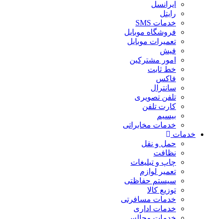
ایرانسل
رایتل
خدمات SMS
فروشگاه موبایل
تعمیرات موبایل
فیش
امور مشترکین
خط ثابت
فاکس
سانترال
تلفن تصویری
کارت تلفن
بیسیم
خدمات مخابراتی
خدمات
حمل و نقل
نظافت
چاپ و تبلیغات
تعمیر لوازم
سیستم حفاظتی
توزیع کالا
خدمات مسافرتی
خدمات اداری
خدمات مجالس