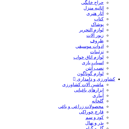
حراج خانگی
اثاثیه منزل
آثار هنری
کتاب
پوشاک
لوازم التحریر
زیور آلات
ظروف
ادوات موسیقی
تزئینات
لوازم اتاق خواب
اسباب بازی
نصب آنتن
لوازم گوناگون
کشاورزی و دامداری
ماشین آلات کشاورزی
ابزارهای باغبانی
آبیاری
گلخانه
محصولات زراعی و باغی
قارچ خوراکی
کود و سم
بذر و نهال
گل و گیاه