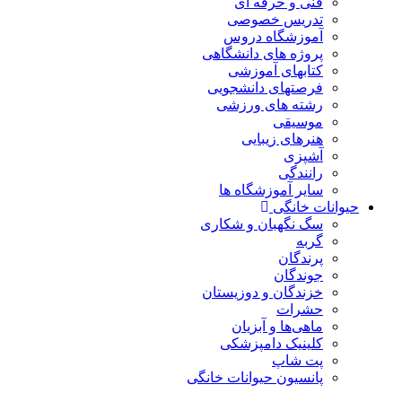
فنی و حرفه ای
تدریس خصوصی
آموزشگاه دروس
پروژه های دانشگاهی
کتابهای آموزشی
فرصتهای دانشجویی
رشته های ورزشی
موسیقی
هنرهای زیبایی
آشپزی
رانندگی
سایر آموزشگاه ها
حیوانات خانگی
سگ نگهبان و شکاری
گربه
پرندگان
جوندگان
خزندگان و دوزیستان
حشرات
ماهی‌ها و آبزیان
کلینیک دامپزشکی
پت شاپ
پانسیون حیوانات خانگی