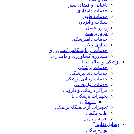
باغبانی و فضای سبز
خدمات دامداری
خدمات طیور
شیلات و آبزیان
زنبور عسل
کرم ابریشم
خدمات دامپزشکی
سیلوی غلات
خدمات آزمایشگاهی کشاورزی
مشاوره کشاورزی و دامداری
پزشکی و سلامت
خدمات پزشکی
خدمات دندانپزشکی
خدمات زیبایی پزشکی
خدمات توانبخشی
مراکز درمانی و دارویی
تجهیزات پزشکی
ماساژور
تجهیزات آزمایشگاه پزشکی
طب مکمل
تغذیه و رژیم
وسایل نقلیه
لوازم یدکی