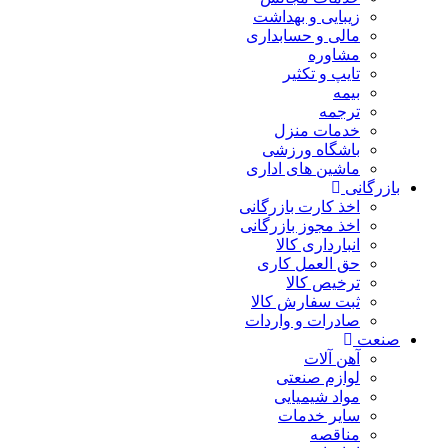
زیبایی و بهداشت
مالی و حسابداری
مشاوره
تایپ و تکثیر
بیمه
ترجمه
خدمات منزل
باشگاه ورزشی
ماشین های اداری
بازرگانی
اخذ کارت بازرگانی
اخذ مجوز بازرگانی
انبارداری کالا
حق العمل کاری
ترخیص کالا
ثبت سفارش کالا
صادرات و واردات
صنعت
آهن آلات
لوازم صنعتی
مواد شیمیایی
سایر خدمات
مناقصه