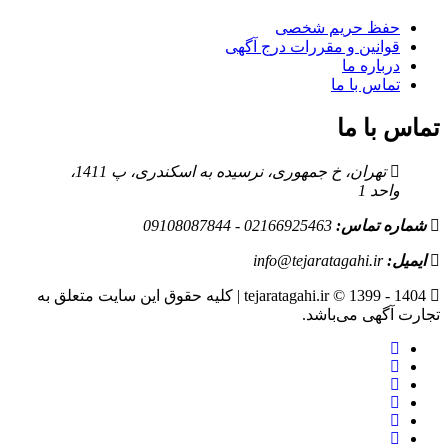
حفظ حریم شخصی
قوانین و مقررات درج آگهی
درباره ما
تماس با ما
تماس با ما
تهران، خ جمهوری، نرسیده به اسکندری، پ 1411،
واحد 1
شماره تماس:
02166925463 - 09108087844
ایمیل:
info@tejaratagahi.ir
tejaratagahi.ir © 1399 - 1404 | کلیه حقوق این سایت متعلق به
تجارت آگهی می‌باشد.