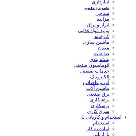
انبارداری
نصب و تعمیر
نساجی
مزایده
ابزار و یراق
تولید مواد غذایی
کارخانه
ماشین سازی
معدن
ضایعات
بسته بندی
اتوماسیون صنعتی
خدمات صنعتی
الکترونیک
آب و فاضلاب
ماشین آلات
برق صنعتی
تراشکاری
پرسکاری
سری کاری
استخدام و کاریابی
استخدام
آماده به کار
بازاریابی