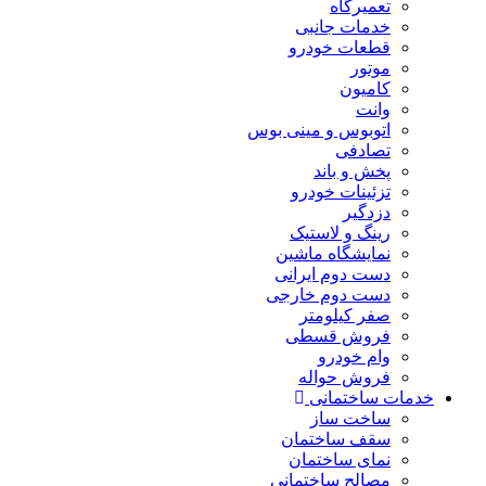
تعمیرگاه
خدمات جانبی
قطعات خودرو
موتور
کامیون
وانت
اتوبوس و مینی بوس
تصادفی
پخش و باند
تزئینات خودرو
دزدگیر
رینگ و لاستیک
نمایشگاه ماشین
دست دوم ایرانی
دست دوم خارجی
صفر کیلومتر
فروش قسطی
وام خودرو
فروش حواله
خدمات ساختمانی
ساخت ساز
سقف ساختمان
نمای ساختمان
مصالح ساختمانی