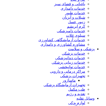
باغبانی و فضای سبز
خدمات دامداری
خدمات طیور
شیلات و آبزیان
زنبور عسل
کرم ابریشم
خدمات دامپزشکی
سیلوی غلات
خدمات آزمایشگاهی کشاورزی
مشاوره کشاورزی و دامداری
پزشکی و سلامت
خدمات پزشکی
خدمات دندانپزشکی
خدمات زیبایی پزشکی
خدمات توانبخشی
مراکز درمانی و دارویی
تجهیزات پزشکی
ماساژور
تجهیزات آزمایشگاه پزشکی
طب مکمل
تغذیه و رژیم
وسایل نقلیه
لوازم یدکی