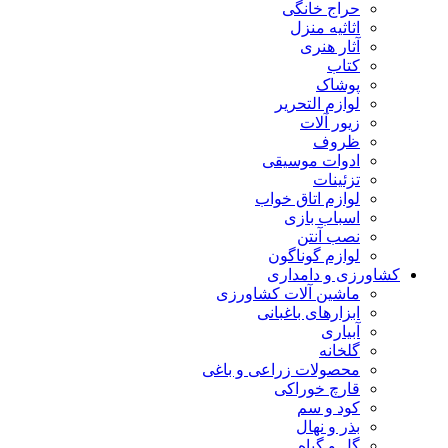
حراج خانگی
اثاثیه منزل
آثار هنری
کتاب
پوشاک
لوازم التحریر
زیور آلات
ظروف
ادوات موسیقی
تزئینات
لوازم اتاق خواب
اسباب بازی
نصب آنتن
لوازم گوناگون
کشاورزی و دامداری
ماشین آلات کشاورزی
ابزارهای باغبانی
آبیاری
گلخانه
محصولات زراعی و باغی
قارچ خوراکی
کود و سم
بذر و نهال
گل و گیاه