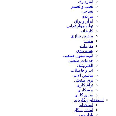
انبارداری
نصب و تعمیر
نساجی
مزایده
ابزار و یراق
تولید مواد غذایی
کارخانه
ماشین سازی
معدن
ضایعات
بسته بندی
اتوماسیون صنعتی
خدمات صنعتی
الکترونیک
آب و فاضلاب
ماشین آلات
برق صنعتی
تراشکاری
پرسکاری
سری کاری
استخدام و کاریابی
استخدام
آماده به کار
بازاریابی