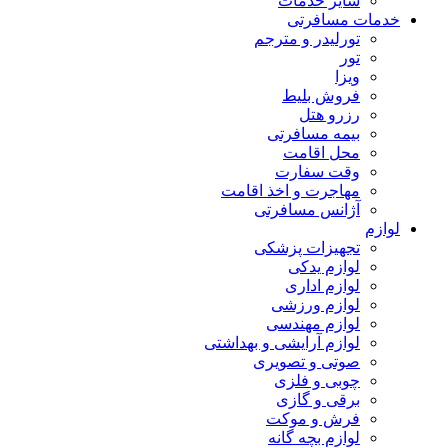
سایر خدمات
خدمات مسافرتی
تورلیدر و مترجم
تور
ویزا
فروش بلیط
رزرو هتل
بیمه مسافرتی
محل اقامت
وقت سفارت
مهاجرت و اخذ اقامت
آژانس مسافرتی
لوازم
تجهیزات پزشکی
لوازم یدکی
لوازم اداری
لوازم ورزشی
لوازم مهندسی
لوازم آرایشی و بهداشتی
صوتی و تصویری
چوبی و فلزی
برقی و گازی
فرش و موکت
لوازم بچه گانه