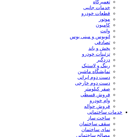
تعمیرگاه
خدمات جانبی
قطعات خودرو
موتور
کامیون
وانت
اتوبوس و مینی بوس
تصادفی
پخش و باند
تزئینات خودرو
دزدگیر
رینگ و لاستیک
نمایشگاه ماشین
دست دوم ایرانی
دست دوم خارجی
صفر کیلومتر
فروش قسطی
وام خودرو
فروش حواله
خدمات ساختمانی
ساخت ساز
سقف ساختمان
نمای ساختمان
مصالح ساختمانی