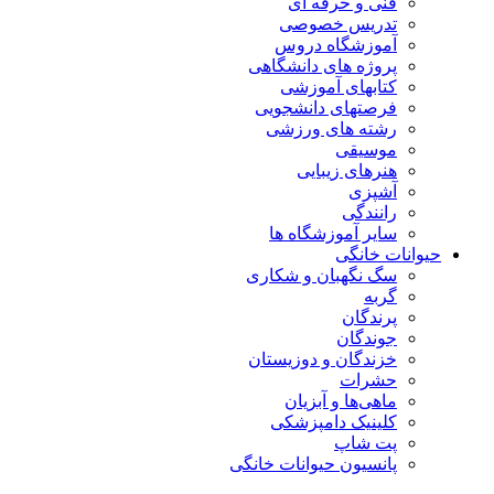
فنی و حرفه ای
تدریس خصوصی
آموزشگاه دروس
پروژه های دانشگاهی
کتابهای آموزشی
فرصتهای دانشجویی
رشته های ورزشی
موسیقی
هنرهای زیبایی
آشپزی
رانندگی
سایر آموزشگاه ها
حیوانات خانگی
سگ نگهبان و شکاری
گربه
پرندگان
جوندگان
خزندگان و دوزیستان
حشرات
ماهی‌ها و آبزیان
کلینیک دامپزشکی
پت شاپ
پانسیون حیوانات خانگی