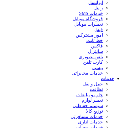
ایرانسل
رایتل
خدمات SMS
فروشگاه موبایل
تعمیرات موبایل
فیش
امور مشترکین
خط ثابت
فاکس
سانترال
تلفن تصویری
کارت تلفن
بیسیم
خدمات مخابراتی
خدمات
حمل و نقل
نظافت
چاپ و تبلیغات
تعمیر لوازم
سیستم حفاظتی
توزیع کالا
خدمات مسافرتی
خدمات اداری
خدمات مجالس