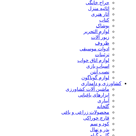
حراج خانگی
اثاثیه منزل
آثار هنری
کتاب
پوشاک
لوازم التحریر
زیور آلات
ظروف
ادوات موسیقی
تزئینات
لوازم اتاق خواب
اسباب بازی
نصب آنتن
لوازم گوناگون
کشاورزی و دامداری
ماشین آلات کشاورزی
ابزارهای باغبانی
آبیاری
گلخانه
محصولات زراعی و باغی
قارچ خوراکی
کود و سم
بذر و نهال
گل و گیاه