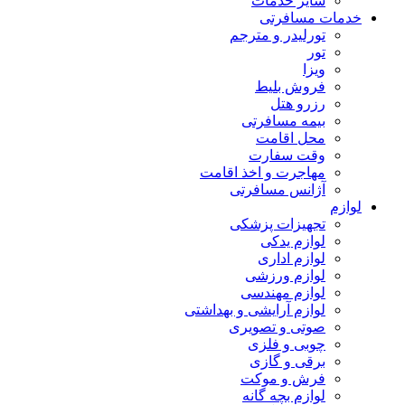
سایر خدمات
خدمات مسافرتی
تورلیدر و مترجم
تور
ویزا
فروش بلیط
رزرو هتل
بیمه مسافرتی
محل اقامت
وقت سفارت
مهاجرت و اخذ اقامت
آژانس مسافرتی
لوازم
تجهیزات پزشکی
لوازم یدکی
لوازم اداری
لوازم ورزشی
لوازم مهندسی
لوازم آرایشی و بهداشتی
صوتی و تصویری
چوبی و فلزی
برقی و گازی
فرش و موکت
لوازم بچه گانه