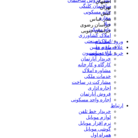
پیش فروش ساختمان
اصفهان
ساختمان کلنگی
تهران
خانه مسکونی
کیش
مغازه
بندر عباس
ویلا
خراسان رضوی
وام مسکن
خراسان جنوبی
املاک کشاورزی
املاک صنعتی
ورود / ثبت نام
باغ و زمین
علاقه‌مندی ها
اتاق و پانسیون
خرید پلن عضویت
خریدار آپارتمان
کارگاه و کارخانه
مشاوره املاک
خدمات ملکی
مشارکت در ساخت
اجاره اداری
فروش آپارتمان
اجاره واحد مسکونی
ارتباط
خریدار خط تلفن
لوازم موبایل
نرم افزار موبایل
گوشی موبایل
همراه اول