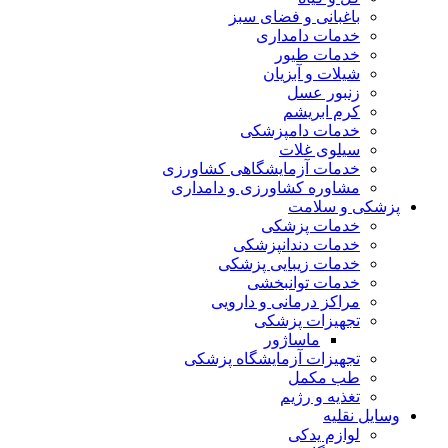
باغبانی و فضای سبز
خدمات دامداری
خدمات طیور
شیلات و آبزیان
زنبور عسل
کرم ابریشم
خدمات دامپزشکی
سیلوی غلات
خدمات آزمایشگاهی کشاورزی
مشاوره کشاورزی و دامداری
پزشکی و سلامت
خدمات پزشکی
خدمات دندانپزشکی
خدمات زیبایی پزشکی
خدمات توانبخشی
مراکز درمانی و دارویی
تجهیزات پزشکی
ماساژور
تجهیزات آزمایشگاه پزشکی
طب مکمل
تغذیه و رژیم
وسایل نقلیه
لوازم یدکی