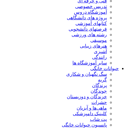
فنی و حرفه ای
تدریس خصوصی
آموزشگاه دروس
پروژه های دانشگاهی
کتابهای آموزشی
فرصتهای دانشجویی
رشته های ورزشی
موسیقی
هنرهای زیبایی
آشپزی
رانندگی
سایر آموزشگاه ها
حیوانات خانگی
سگ نگهبان و شکاری
گربه
پرندگان
جوندگان
خزندگان و دوزیستان
حشرات
ماهی‌ها و آبزیان
کلینیک دامپزشکی
پت شاپ
پانسیون حیوانات خانگی