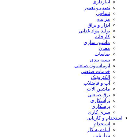
انبارداری
نصب و تعمیر
نساجی
مزایده
ابزار و یراق
تولید مواد غذایی
کارخانه
ماشین سازی
معدن
ضایعات
بسته بندی
اتوماسیون صنعتی
خدمات صنعتی
الکترونیک
آب و فاضلاب
ماشین آلات
برق صنعتی
تراشکاری
پرسکاری
سری کاری
استخدام و کاریابی
استخدام
آماده به کار
بازاریابی