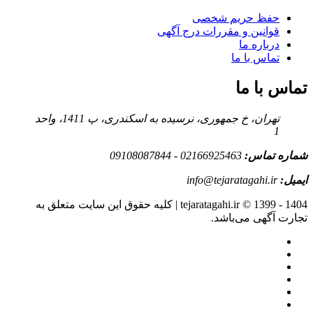
حفظ حریم شخصی
قوانین و مقررات درج آگهی
درباره ما
تماس با ما
تماس با ما
تهران، خ جمهوری، نرسیده به اسکندری، پ 1411، واحد
1
شماره تماس:
02166925463 - 09108087844
ایمیل:
info@tejaratagahi.ir
tejaratagahi.ir © 1399 - 1404 | کلیه حقوق این سایت متعلق به
تجارت آگهی می‌باشد.