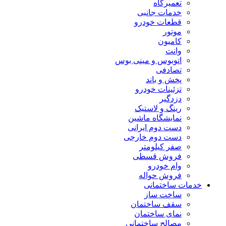
تعمیرگاه
خدمات جانبی
قطعات خودرو
موتور
کامیون
وانت
اتوبوس و مینی بوس
تصادفی
پخش و باند
تزئینات خودرو
دزدگیر
رینگ و لاستیک
نمایشگاه ماشین
دست دوم ایرانی
دست دوم خارجی
صفر کیلومتر
فروش قسطی
وام خودرو
فروش حواله
خدمات ساختمانی
ساخت ساز
سقف ساختمان
نمای ساختمان
مصالح ساختمانی