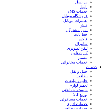
ایرانسل
رایتل
خدمات SMS
فروشگاه موبایل
تعمیرات موبایل
فیش
امور مشترکین
خط ثابت
فاکس
سانترال
تلفن تصویری
کارت تلفن
بیسیم
خدمات مخابراتی
خدمات
حمل و نقل
نظافت
چاپ و تبلیغات
تعمیر لوازم
سیستم حفاظتی
توزیع کالا
خدمات مسافرتی
خدمات اداری
خدمات مجالس