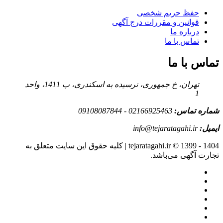
حفظ حریم شخصی
قوانین و مقررات درج آگهی
درباره ما
تماس با ما
تماس با ما
تهران، خ جمهوری، نرسیده به اسکندری، پ 1411، واحد
1
شماره تماس:
02166925463 - 09108087844
ایمیل:
info@tejaratagahi.ir
tejaratagahi.ir © 1399 - 1404 | کلیه حقوق این سایت متعلق به
تجارت آگهی می‌باشد.