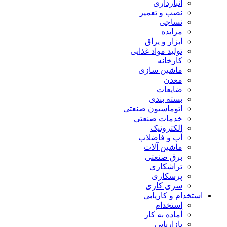
انبارداری
نصب و تعمیر
نساجی
مزایده
ابزار و یراق
تولید مواد غذایی
کارخانه
ماشین سازی
معدن
ضایعات
بسته بندی
اتوماسیون صنعتی
خدمات صنعتی
الکترونیک
آب و فاضلاب
ماشین آلات
برق صنعتی
تراشکاری
پرسکاری
سری کاری
استخدام و کاریابی
استخدام
آماده به کار
بازاریابی