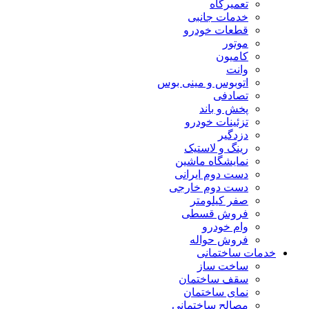
تعمیرگاه
خدمات جانبی
قطعات خودرو
موتور
کامیون
وانت
اتوبوس و مینی بوس
تصادفی
پخش و باند
تزئینات خودرو
دزدگیر
رینگ و لاستیک
نمایشگاه ماشین
دست دوم ایرانی
دست دوم خارجی
صفر کیلومتر
فروش قسطی
وام خودرو
فروش حواله
خدمات ساختمانی
ساخت ساز
سقف ساختمان
نمای ساختمان
مصالح ساختمانی