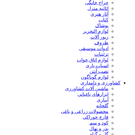
حراج خانگی
اثاثیه منزل
آثار هنری
کتاب
پوشاک
لوازم التحریر
زیور آلات
ظروف
ادوات موسیقی
تزئینات
لوازم اتاق خواب
اسباب بازی
نصب آنتن
لوازم گوناگون
کشاورزی و دامداری
ماشین آلات کشاورزی
ابزارهای باغبانی
آبیاری
گلخانه
محصولات زراعی و باغی
قارچ خوراکی
کود و سم
بذر و نهال
گل و گیاه