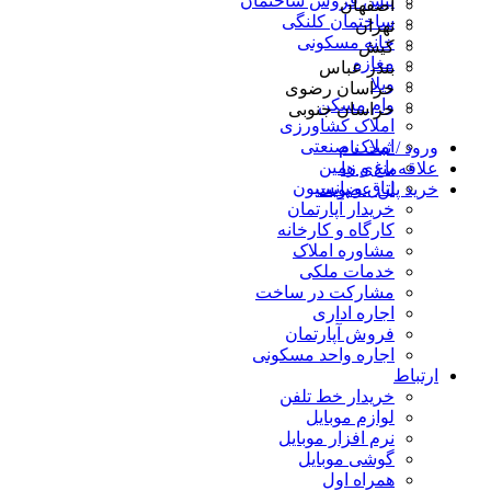
پیش فروش ساختمان
اصفهان
ساختمان کلنگی
تهران
خانه مسکونی
کیش
مغازه
بندر عباس
ویلا
خراسان رضوی
وام مسکن
خراسان جنوبی
املاک کشاورزی
املاک صنعتی
ورود / ثبت نام
باغ و زمین
علاقه‌مندی ها
اتاق و پانسیون
خرید پلن عضویت
خریدار آپارتمان
کارگاه و کارخانه
مشاوره املاک
خدمات ملکی
مشارکت در ساخت
اجاره اداری
فروش آپارتمان
اجاره واحد مسکونی
ارتباط
خریدار خط تلفن
لوازم موبایل
نرم افزار موبایل
گوشی موبایل
همراه اول