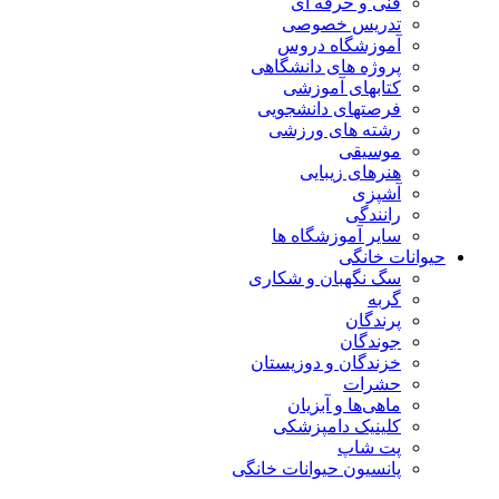
فنی و حرفه ای
تدریس خصوصی
آموزشگاه دروس
پروژه های دانشگاهی
کتابهای آموزشی
فرصتهای دانشجویی
رشته های ورزشی
موسیقی
هنرهای زیبایی
آشپزی
رانندگی
سایر آموزشگاه ها
حیوانات خانگی
سگ نگهبان و شکاری
گربه
پرندگان
جوندگان
خزندگان و دوزیستان
حشرات
ماهی‌ها و آبزیان
کلینیک دامپزشکی
پت شاپ
پانسیون حیوانات خانگی