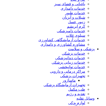
باغبانی و فضای سبز
خدمات دامداری
خدمات طیور
شیلات و آبزیان
زنبور عسل
کرم ابریشم
خدمات دامپزشکی
سیلوی غلات
خدمات آزمایشگاهی کشاورزی
مشاوره کشاورزی و دامداری
پزشکی و سلامت
خدمات پزشکی
خدمات دندانپزشکی
خدمات زیبایی پزشکی
خدمات توانبخشی
مراکز درمانی و دارویی
تجهیزات پزشکی
ماساژور
تجهیزات آزمایشگاه پزشکی
طب مکمل
تغذیه و رژیم
وسایل نقلیه
لوازم یدکی