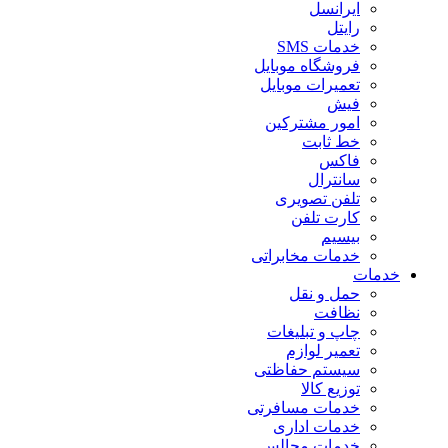
ایرانسل
رایتل
خدمات SMS
فروشگاه موبایل
تعمیرات موبایل
فیش
امور مشترکین
خط ثابت
فاکس
سانترال
تلفن تصویری
کارت تلفن
بیسیم
خدمات مخابراتی
خدمات
حمل و نقل
نظافت
چاپ و تبلیغات
تعمیر لوازم
سیستم حفاظتی
توزیع کالا
خدمات مسافرتی
خدمات اداری
خدمات مجالس