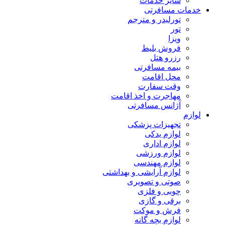
سایر خدمات
خدمات مسافرتی
تورلیدر و مترجم
تور
ویزا
فروش بلیط
رزرو هتل
بیمه مسافرتی
محل اقامت
وقت سفارت
مهاجرت و اخذ اقامت
آژانس مسافرتی
لوازم
تجهیزات پزشکی
لوازم یدکی
لوازم اداری
لوازم ورزشی
لوازم مهندسی
لوازم آرایشی و بهداشتی
صوتی و تصویری
چوبی و فلزی
برقی و گازی
فرش و موکت
لوازم بچه گانه